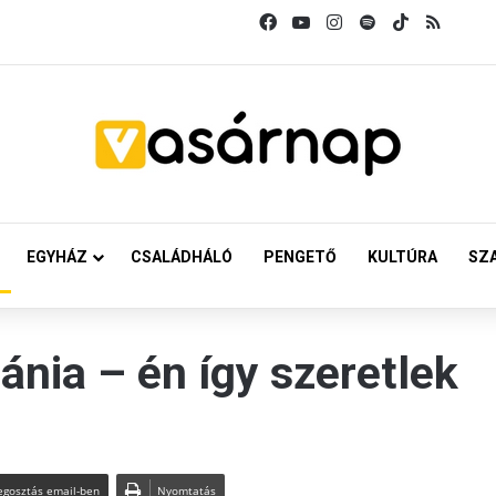
Facebook
YouTube
Instagram
Spotify
TikTok
RSS
EGYHÁZ
CSALÁDHÁLÓ
PENGETŐ
KULTÚRA
SZ
nia – én így szeretlek
gosztás email-ben
Nyomtatás