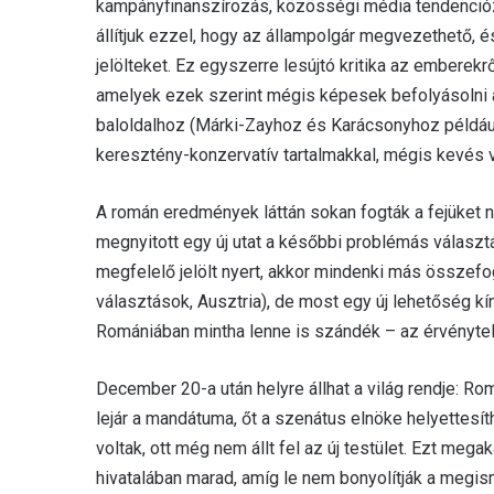
kampányfinanszírozás, közösségi média tendenciózus
állítjuk ezzel, hogy az állampolgár megvezethető, 
jelölteket. Ez egyszerre lesújtó kritika az emberekr
amelyek ezek szerint mégis képesek befolyásolni a 
baloldalhoz (Márki-Zayhoz és Karácsonyhoz például
keresztény-konzervatív tartalmakkal, mégis kevés 
A román eredmények láttán sokan fogták a fejüket 
megnyitott egy új utat a későbbi problémás válasz
megfelelő jelölt nyert, akkor mindenki más összefo
választások, Ausztria), de most egy új lehetőség kí
Romániában mintha lenne is szándék – az érvénytele
December 20-a után helyre állhat a világ rendje: Ro
lejár a mandátuma, őt a szenátus elnöke helyettesí
voltak, ott még nem állt fel az új testület. Ezt me
hivatalában marad, amíg le nem bonyolítják a megism