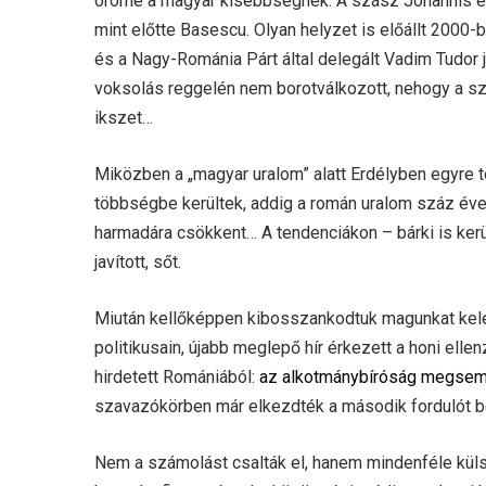
öröme a magyar kisebbségnek. A szász Johannis ép
mint előtte Basescu. Olyan helyzet is előállt 2000
és a Nagy-Románia Párt által delegált Vadim Tudor j
voksolás reggelén nem borotválkozott, nehogy a sze
ikszet…
Miközben a „magyar uralom” alatt Erdélyben egyre 
többségbe kerültek, addig a román uralom száz éve
harmadára csökkent… A tendenciákon – bárki is kerü
javított, sőt.
Miután kellőképpen kibosszankodtuk magunkat kel
politikusain, újabb meglepő hír érkezett a honi el
hirdetett Romániából:
az alkotmánybíróság megsem
szavazókörben már elkezdték a második fordulót bon
Nem a számolást csalták el, hanem mindenféle küls