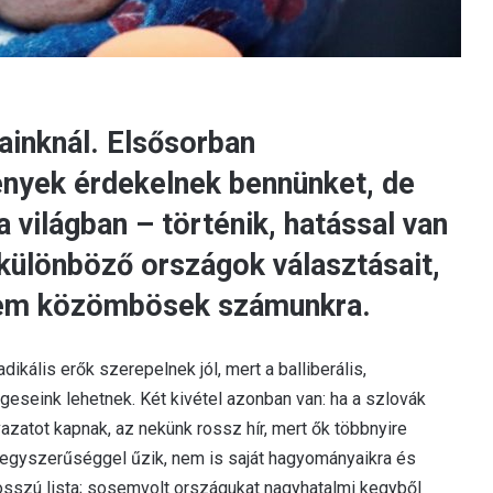
rainknál. Elsősorban
nyek érdekelnek bennünket, de
 világban – történik, hatással van
a különböző országok választásait,
nem közömbösek számunkra.
dikális erők szerepelnek jól, mert a balliberális,
eseink lehetnek. Két kivétel azonban van: ha a szlovák
zatot kapnak, az nekünk rossz hír, mert ők többnyire
v egyszerűséggel űzik, nem is saját hagyományaikra és
osszú lista; sosemvolt országukat nagyhatalmi kegyből