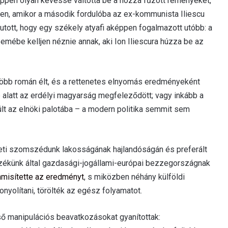
pen olyan kevéssé váltotta be a hozzá fűzött reményeket,
-ben, amikor a második fordulóba az ex-kommunista Iliescu
utott, hogy egy székely atyafi aképpen fogalmazott utóbb: a
mébe kelljen néznie annak, aki Ion Iliescura húzza be az
több román élt, és a rettenetes elnyomás eredményeként
 alatt az erdélyi magyarság megfeleződött; vagy inkább a
lt az elnöki palotába – a modern politika semmit sem
eti szomszédunk lakosságának hajlandóságán és preferált
lenzékünk által gazdasági-jogállami-európai bezzegországnak
misítette az eredményt
, s miközben néhány külföldi
yolítani, törölték az egész folyamatot.
ő manipulációs beavatkozásokat gyanítottak: