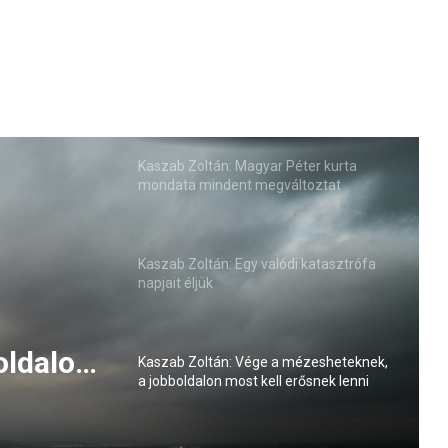
Kaszab Zoltán: Magyar Péter kurta
mondata mindent megváltoztat
Kaszab Zoltán: Egy valódi katasztrófa
napjait éljük
 meg az
Kaszab Zoltán: Vége a mézesheteknek,
ön?
a jobboldalon most kell erősnek lenni