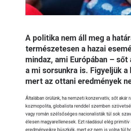
A politika nem áll meg a hatá
természetesen a hazai esemé
mindaz, ami Európában – sőt a
a mi sorsunkra is. Figyeljük 
mert az ottani eredmények 
Általában örülünk, ha nemzeti konzervatív, sőt akár ra
kozmopolita, globalista renddel szemben szövetség
vagy román szélsőséges nacionalisták túl sok szava
élesen magyarellenesek. Ezt ráadásul elég primití
eredményeikre büszkék, mert ez nem is volna túl h