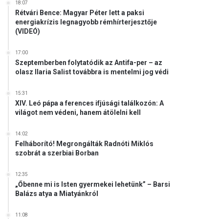
18:07
Rétvári Bence: Magyar Péter lett a paksi
energiakrízis legnagyobb rémhírterjesztője
(VIDEÓ)
17:00
Szeptemberben folytatódik az Antifa-per – az
olasz Ilaria Salist továbbra is mentelmi jog védi
15:31
XIV. Leó pápa a ferences ifjúsági találkozón: A
világot nem védeni, hanem átölelni kell
14:02
Felháborító! Megrongálták Radnóti Miklós
szobrát a szerbiai Borban
12:35
„Őbenne mi is Isten gyermekei lehetünk” – Barsi
Balázs atya a Miatyánkról
11:08