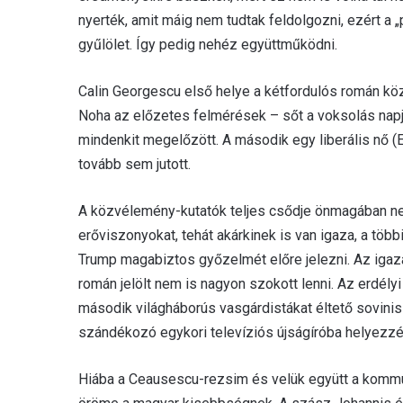
nyerték, amit máig nem tudtak feldolgozni, ezért a „
gyűlölet. Így pedig nehéz együttműködni.
Calin Georgescu első helye a kétfordulós román köz
Noha az előzetes felmérések – sőt a voksolás napján
mindenkit megelőzött. A második egy liberális nő (E
tovább sem jutott.
A közvélemény-kutatók teljes csődje önmagában ne
erőviszonyokat, tehát akárkinek is van igaza, a tö
Trump magabiztos győzelmét előre jelezni. Az iga
román jelölt nem is nagyon szokott lenni. Az erdél
második világháborús vasgárdistákat éltető sovinisz
szándékozó egykori televíziós újságíróba helyezzé
Hiába a Ceausescu-rezsim és velük együtt a komm