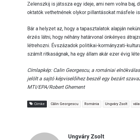
Zelenszkij is játssza egy ideje, ami nem volna baj,
oktatók vethetnének olykor pillantásokat másfele is
Bár a helyzet az, hogy a tapasztalatok alapján nekün
érzés látni, hogy néhány határvonal önkényes átr
létrehozni. Évszázadok politikai-kormányzati-kultur
számít ritkaságnak, ha egy állam akár ezer évig lét
Címlapkép: Calin Georgescu, a romániai elnökválas
jelölt a sajtó képviselőihez beszél egy bezárt sza
MTI/EPA/Robert Ghement
Címke
Călin Georgescu
Románia
Ungváry Zsolt
vála
Ungváry Zsolt