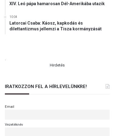
XIV. Leó pápa hamarosan Dél-Amerikába utazik
10:04
Latorcai Csaba: Káosz, kapkodás és
dilettantizmus jellemzi a Tisza kormányzását
.
Hirdetés
IRATKOZZON FEL A HÍRLEVELÜNKRE!
Email
Vezetéknév