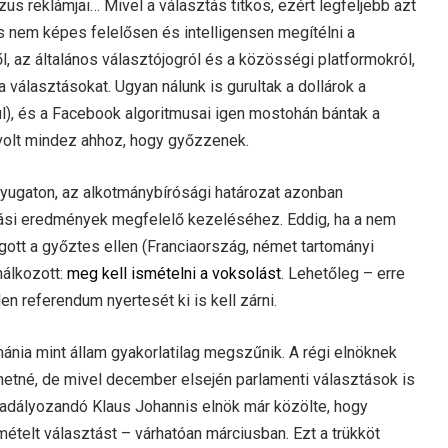
 reklámjai… Mivel a választás titkos, ezért legfeljebb azt
és nem képes felelősen és intelligensen megítélni a
ől, az általános választójogról és a közösségi platformokról,
választásokat. Ugyan nálunk is gurultak a dollárok a
), és a Facebook algoritmusai igen mostohán bántak a
volt mindez ahhoz, hogy győzzenek.
nyugaton, az alkotmánybírósági határozat azonban
tási eredmények megfelelő kezeléséhez. Eddig, ha a nem
gott a győztes ellen (Franciaország, német tartományi
nálkozott:
meg kell ismételni a voksolást
. Lehetőleg – erre
n referendum nyertesét ki is kell zárni.
mánia mint állam gyakorlatilag megszűnik. A régi elnöknek
thetné, de mivel december elsején parlamenti választások is
gakadályozandó Klaus Johannis elnök már közölte, hogy
ételt választást – várhatóan márciusban. Ezt a trükköt