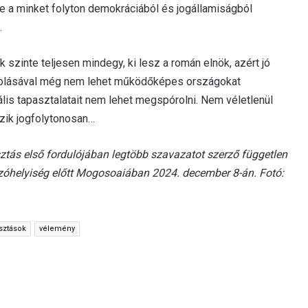
 de a minket folyton demokráciából és jogállamiságból
.
k szinte teljesen mindegy, ki lesz a román elnök, azért jó
ajzolásával még nem lehet működőképes országokat
ális tapasztalatait nem lehet megspórolni. Nem véletlenül
ezik jogfolytonosan…
ztás első fordulójában legtöbb szavazatot szerző független
vazóhelyiség előtt Mogosoaiában 2024. december 8-án. Fotó:
sztások
vélemény