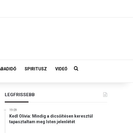
Keresés:
ABADIDŐ
SPIRITUSZ
VIDEÓ
LEGFRISSEBB
19:09
Kedl Olívia: Mindig a dicsőítésen keresztül
tapasztaltam meg Isten jelenlétét