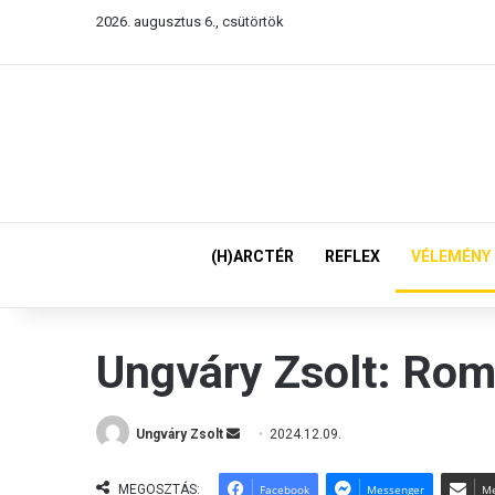
2026. augusztus 6., csütörtök
(H)ARCTÉR
REFLEX
VÉLEMÉNY
Ungváry Zsolt: Romá
Send
Ungváry Zsolt
2024.12.09.
an
email
MEGOSZTÁS:
Facebook
Messenger
Me