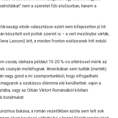
patriótáikat” nem a szeretet fűti elsősorban, hanem a
társasági elnök-választáson ezért nem kifejezetten jó hír.
 készített exit pollok szerint is – a vert mezőnybe várták,
lena Lasconi) lett, a minden fronton esélyesnek hitt induló
m csoda, idehaza például 15-20 %-os eltéréssel mérik az
bbiek csúnyán melléfognak. Amerikában sem tudták (merték)
zán nagy gond a mi szempontunkból, hogy elfogadható
yi magyarok a szokásos dilemma elé kerülhettek: vajon a
tába, vagy az Orbán Viktort Romániából kitiltani
k bizalmukat.
unizmus bukása, a román vezetőkben azóta sem telt sok