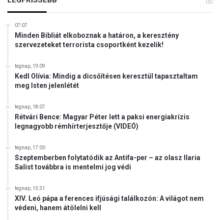
07:07
Minden Bibliát elkoboznak a határon, a keresztény
szervezeteket terrorista csoportként kezelik!
tegnap, 19:09
Kedl Olívia: Mindig a dicsőítésen keresztül tapasztaltam
meg Isten jelenlétét
tegnap, 18:07
Rétvári Bence: Magyar Péter lett a paksi energiakrízis
legnagyobb rémhírterjesztője (VIDEÓ)
tegnap, 17:00
Szeptemberben folytatódik az Antifa-per – az olasz Ilaria
Salist továbbra is mentelmi jog védi
tegnap, 15:31
XIV. Leó pápa a ferences ifjúsági találkozón: A világot nem
védeni, hanem átölelni kell