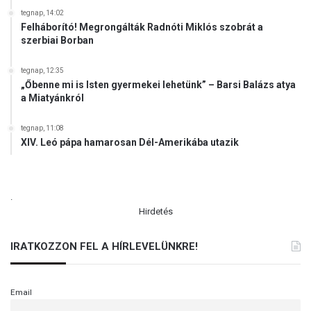
tegnap, 14:02
Felháborító! Megrongálták Radnóti Miklós szobrát a
szerbiai Borban
tegnap, 12:35
„Őbenne mi is Isten gyermekei lehetünk” – Barsi Balázs atya
a Miatyánkról
tegnap, 11:08
XIV. Leó pápa hamarosan Dél-Amerikába utazik
.
Hirdetés
IRATKOZZON FEL A HÍRLEVELÜNKRE!
Email