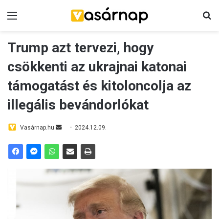
Menü
Ke
Trump azt tervezi, hogy
csökkenti az ukrajnai katonai
támogatást és kitoloncolja az
illegális bevándorlókat
Send
Vasárnap.hu
2024.12.09.
an
email