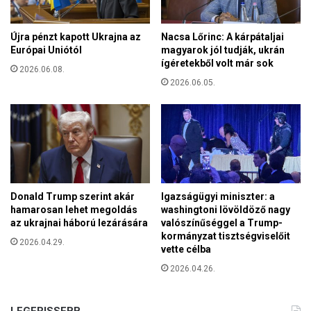
Újra pénzt kapott Ukrajna az
Nacsa Lőrinc: A kárpátaljai
Európai Uniótól
magyarok jól tudják, ukrán
ígéretekből volt már sok
2026.06.08.
2026.06.05.
Donald Trump szerint akár
Igazságügyi miniszter: a
hamarosan lehet megoldás
washingtoni lövöldöző nagy
az ukrajnai háború lezárására
valószínűséggel a Trump-
kormányzat tisztségviselőit
2026.04.29.
vette célba
2026.04.26.
LEGFRISSEBB