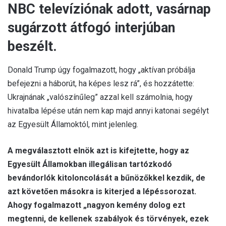
NBC televíziónak adott, vasárnap
sugárzott átfogó interjúban
beszélt.
Donald Trump úgy fogalmazott, hogy „aktívan próbálja
befejezni a háborút, ha képes lesz rá”, és hozzátette:
Ukrajnának „valószínűleg” azzal kell számolnia, hogy
hivatalba lépése után nem kap majd annyi katonai segélyt
az Egyesült Államoktól, mint jelenleg.
A megválasztott elnök azt is kifejtette, hogy az
Egyesült Államokban illegálisan tartózkodó
bevándorlók kitoloncolását a bűnözőkkel kezdik, de
azt követően másokra is kiterjed a lépéssorozat.
Ahogy fogalmazott „nagyon kemény dolog ezt
megtenni, de kellenek szabályok és törvények, ezek