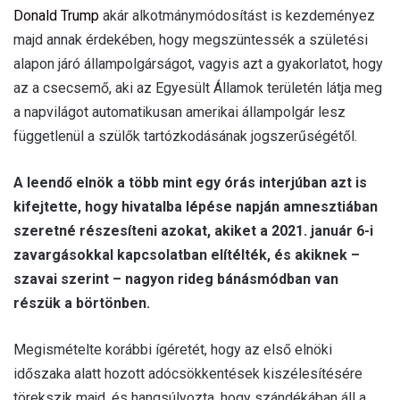
Donald Trump
akár alkotmánymódosítást is kezdeményez
majd annak érdekében, hogy megszüntessék a születési
alapon járó állampolgárságot, vagyis azt a gyakorlatot, hogy
az a csecsemő, aki az Egyesült Államok területén látja meg
a napvilágot automatikusan amerikai állampolgár lesz
függetlenül a szülők tartózkodásának jogszerűségétől.
A leendő elnök a több mint egy órás interjúban azt is
kifejtette, hogy hivatalba lépése napján amnesztiában
szeretné részesíteni azokat, akiket a 2021. január 6-i
zavargásokkal kapcsolatban elítélték, és akiknek –
szavai szerint – nagyon rideg bánásmódban van
részük a börtönben.
Megismételte korábbi ígéretét, hogy az első elnöki
időszaka alatt hozott adócsökkentések kiszélesítésére
törekszik majd, és hangsúlyozta, hogy szándékában áll a