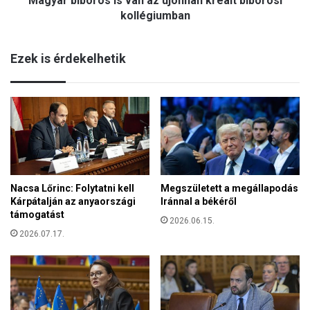
Magyar bíboros is van az újonnan kreált bíborosi
kollégiumban
Ezek is érdekelhetik
Nacsa Lőrinc: Folytatni kell
Megszületett a megállapodás
Kárpátalján az anyaországi
Iránnal a békéről
támogatást
2026.06.15.
2026.07.17.