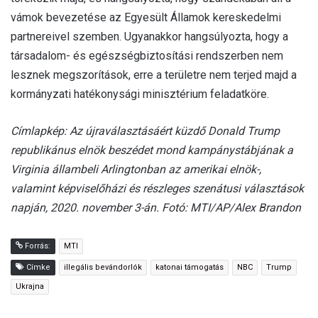
vámok bevezetése az Egyesült Államok kereskedelmi
partnereivel szemben. Ugyanakkor hangsúlyozta, hogy a
társadalom- és egészségbiztosítási rendszerben nem
lesznek megszorítások, erre a területre nem terjed majd a
kormányzati hatékonysági minisztérium feladatköre.
Címlapkép: Az újraválasztásáért küzdő Donald Trump
republikánus elnök beszédet mond kampánystábjának a
Virginia állambeli Arlingtonban az amerikai elnök-,
valamint képviselőházi és részleges szenátusi választások
napján, 2020. november 3-án. Fotó: MTI/AP/Alex Brandon
Forrás:
MTI
Címke
illegális bevándorlók
katonai támogatás
NBC
Trump
Ukrajna