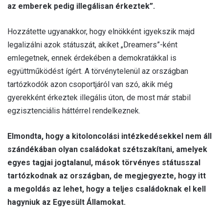
az emberek pedig illegálisan érkeztek”.
Hozzátette ugyanakkor, hogy elnökként igyekszik majd
legalizálni azok státuszát, akiket „Dreamers”-ként
emlegetnek, ennek érdekében a demokratákkal is
együttműködést ígért. A törvénytelenül az országban
tartózkodók azon csoportjáról van szó, akik még
gyerekként érkeztek illegális úton, de most már stabil
egzisztenciális háttérrel rendelkeznek.
Elmondta, hogy a kitoloncolási intézkedésekkel nem áll
szándékában olyan családokat szétszakítani, amelyek
egyes tagjai jogtalanul, mások törvényes státusszal
tartózkodnak az országban, de megjegyezte, hogy itt
a megoldás az lehet, hogy a teljes családoknak el kell
hagyniuk az Egyesült Államokat.