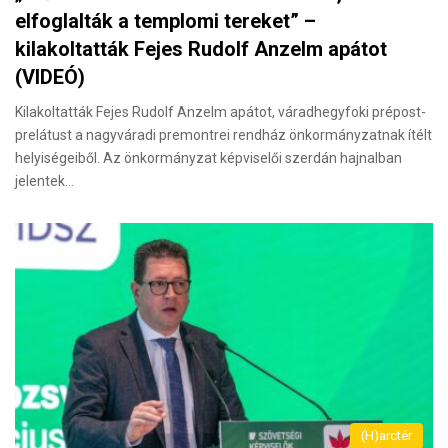
elfoglalták a templomi tereket” –
kilakoltatták Fejes Rudolf Anzelm apátot
(VIDEÓ)
Kilakoltatták Fejes Rudolf Anzelm apátot, váradhegyfoki prépost-
prelátust a nagyváradi premontrei rendház önkormányzatnak ítélt
helyiségeiből. Az önkormányzat képviselői szerdán hajnalban
jelentek…
(H)arctér