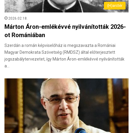
(H)arctér
2026.02.18.
Márton Áron-emlékévvé nyilvánították 2026-
ot Romániában
Szerdán a román képviselőház is megszavazta a Romániai
Magyar Demokrata Szövetség (RMDSZ) által előterjesztett
jogszabálytervezetet, így Márton Áron-emlékévvé nyilvánították
a…