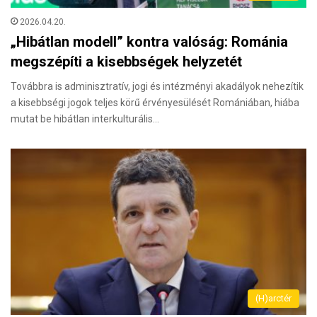
2026.04.20.
„Hibátlan modell” kontra valóság: Románia
megszépíti a kisebbségek helyzetét
Továbbra is adminisztratív, jogi és intézményi akadályok nehezítik
a kisebbségi jogok teljes körű érvényesülését Romániában, hiába
mutat be hibátlan interkulturális…
(H)arctér