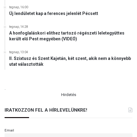
tegnap, 16:00
Új lendületet kap a ferences jelenlét Pécsett
tegnap, 14:28
A honfoglaláskori elithez tartozó régészeti leletegyüttes
került elő Pest megyében (VIDEÓ)
tegnap, 13:04
II. Szixtusz és Szent Kajetán, két szent, akik nem a könnyebb
utat választották
.
Hirdetés
IRATKOZZON FEL A HÍRLEVELÜNKRE!
Email