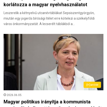
korlátozza a magyar nyelvhasználatot
Leszerelik a kétnyelvű utcanévtáblákat Sepsiszentgyörgyön,
miután egy jogerős bírósági ítélet erre kötelezi a székelyföldi
város önkormányzatát. A lecserélt táblákból a…
(H)arctér
2026.06.05.
Magyar politikus irányítja a kommunista