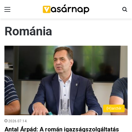
Menü
K
Románia
(H)arctér
2026.07.14.
Antal Árpád: A román igazságszolgáltatás