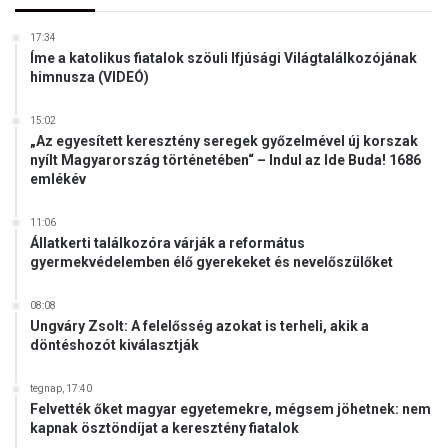
17:34
Íme a katolikus fiatalok szöuli Ifjúsági Világtalálkozójának
himnusza (VIDEÓ)
15:02
„Az egyesített keresztény seregek győzelmével új korszak
nyílt Magyarország történetében“ – Indul az Ide Buda! 1686
emlékév
11:06
Állatkerti találkozóra várják a református
gyermekvédelemben élő gyerekeket és nevelőszülőket
08:08
Ungváry Zsolt: A felelősség azokat is terheli, akik a
döntéshozót kiválasztják
tegnap, 17:40
Felvették őket magyar egyetemekre, mégsem jöhetnek: nem
kapnak ösztöndíjat a keresztény fiatalok