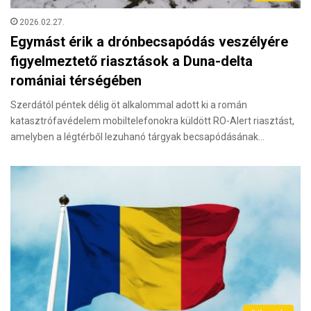
2026.02.27.
Egymást érik a drónbecsapódás veszélyére
figyelmeztető riasztások a Duna-delta
romániai térségében
Szerdától péntek délig öt alkalommal adott ki a román
katasztrófavédelem mobiltelefonokra küldött RO-Alert riasztást,
amelyben a légtérből lezuhanó tárgyak becsapódásának…