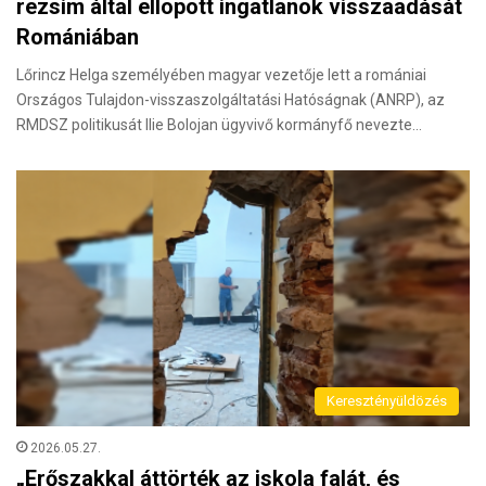
rezsim által ellopott ingatlanok visszaadását
Romániában
Lőrincz Helga személyében magyar vezetője lett a romániai
Országos Tulajdon-visszaszolgáltatási Hatóságnak (ANRP), az
RMDSZ politikusát Ilie Bolojan ügyvivő kormányfő nevezte…
Keresztényüldözés
2026.05.27.
„Erőszakkal áttörték az iskola falát, és