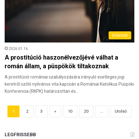
(H)arctér
2026.01.16.
A prostitúció haszonélvezőjévé válhat a
román állam, a püspökök tiltakoznak
A prostitúció romániai szabályozására irányuló esetleges jogi
keretről szóló nyilvános vita kapcsán a Romániai Katolikus Püspöki
Konferencia (RKPK) határozottan és…
1
2
3
»
10
20
...
Utolsó
LEGFRISSEBB