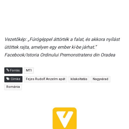
Vezetőkép: „Fúrógéppel áttörték a falat, és akkora nyílást
ütöttek rajta, amelyen egy ember ki-be járhat.”
Facebook/Istoria Ordinului Premonstratens din Oradea
Forrás:
MTI
Címke
Fejes Rudolf Anzelm apát
kilakoltatás
Nagyvárad
Románia