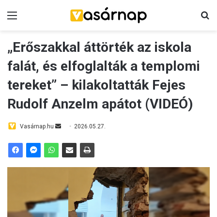
Menü
K
„Erőszakkal áttörték az iskola
falát, és elfoglalták a templomi
tereket” – kilakoltatták Fejes
Rudolf Anzelm apátot (VIDEÓ)
Vasárnap.hu
S
2026.05.27.
e
n
d
a
n
e
m