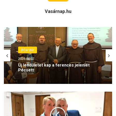
Vasárnap.hu
(H)arctér
2026.08.07.
Új lendületet kap a ferences jelenlét
Pécsett
C
z
u
n