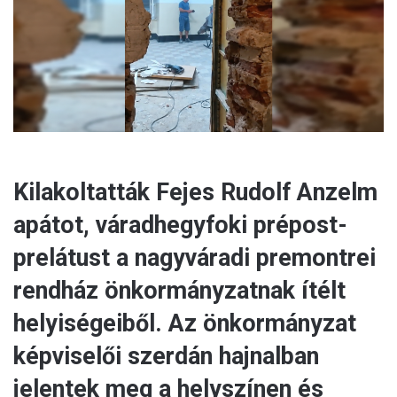
a
i
l
Kilakoltatták Fejes Rudolf Anzelm
apátot, váradhegyfoki prépost-
prelátust a nagyváradi premontrei
rendház önkormányzatnak ítélt
helyiségeiből. Az önkormányzat
képviselői szerdán hajnalban
jelentek meg a helyszínen és