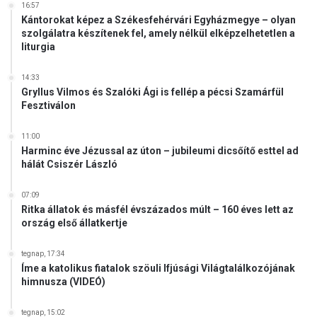
16:57
Kántorokat képez a Székesfehérvári Egyházmegye – olyan
szolgálatra készítenek fel, amely nélkül elképzelhetetlen a
liturgia
14:33
Gryllus Vilmos és Szalóki Ági is fellép a pécsi Szamárfül
Fesztiválon
11:00
Harminc éve Jézussal az úton – jubileumi dicsőítő esttel ad
hálát Csiszér László
07:09
Ritka állatok és másfél évszázados múlt – 160 éves lett az
ország első állatkertje
tegnap, 17:34
Íme a katolikus fiatalok szöuli Ifjúsági Világtalálkozójának
himnusza (VIDEÓ)
tegnap, 15:02