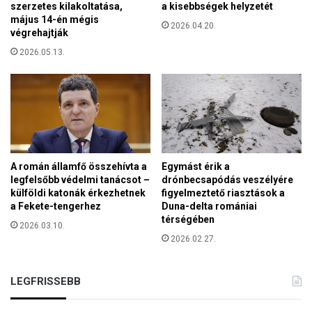
szerzetes kilakoltatása,
a kisebbségek helyzetét
p
május 14-én mégis
2026.04.20.
o
végrehajtják
k
2026.05.13.
o
n
A román államfő összehívta a
Egymást érik a
legfelsőbb védelmi tanácsot –
drónbecsapódás veszélyére
külföldi katonák érkezhetnek
figyelmeztető riasztások a
a Fekete-tengerhez
Duna-delta romániai
térségében
2026.03.10.
2026.02.27.
LEGFRISSEBB