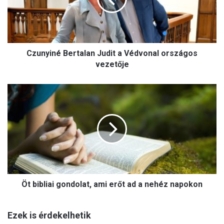
y
i
n
é
B
Czunyiné Bertalan Judit a Védvonal országos
e
r
vezetője
t
a
Ö
l
t
a
b
n
i
J
b
u
l
d
i
i
a
t
i
a
Öt bibliai gondolat, ami erőt ad a nehéz napokon
g
V
o
é
n
d
Ezek is érdekelhetik
d
v