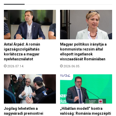
o
o
l
n
a
a
t
l
,
o
a
r
m
s
i
z
Antal Árpád: A román
Magyar politikus irányítja a
e
á
igazságszolgáltatás
kommunista rezsim által
r
g
korlátozza a magyar
ellopott ingatlanok
ő
o
nyelvhasználatot
visszaadását Romániában
t
s
a
2026.07.14.
2026.06.05.
v
d
e
a
z
n
e
e
t
h
ő
é
j
z
e
Jogilag lehetetlen a
„Hibátlan modell” kontra
n
nagyváradi premontrei
valóság: Románia megszépíti
a