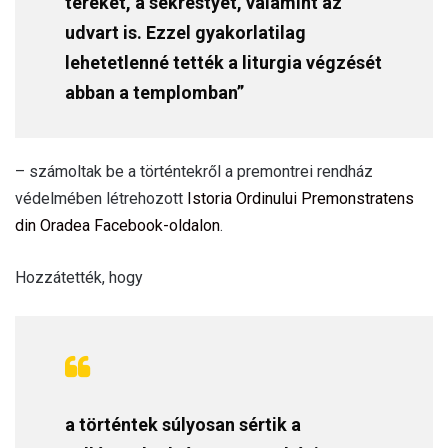
tereket, a sekrestyét, valamint az
udvart is. Ezzel gyakorlatilag
lehetetlenné tették a liturgia végzését
abban a templomban”
– számoltak be a történtekről a premontrei rendház
védelmében létrehozott
Istoria Ordinului Premonstratens
din Oradea Facebook-oldalon
.
Hozzátették, hogy
a történtek súlyosan sértik a