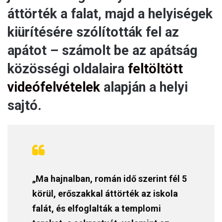
áttörték a falat, majd a helyiségek
kiürítésére szólították fel az
apátot – számolt be az apátság
közösségi oldalaira
feltöltött
videófelvételek
alapján a helyi
sajtó.
„Ma hajnalban, román idő szerint fél 5
körül, erőszakkal áttörték az iskola
falát, és elfoglalták a templomi