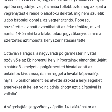
építési engedélye van, és hiába fellebbezte meg az apát a
végrehajtást elrendelő alapfokú ítéletet, míg nem születik
újabb bírósági döntés, az végrehajtandó. Popescu
hozzátette: az apát számíthatott az érkezésükre, mivel
április 14-én aláírta a kilakoltatási jegyzőkönyvet, mire a
szerzetes azt mondta: kényszer hatására tette.
Octavian Haragos, a nagyváradi polgármesteri hivatal
szóvivője az Ebihoreanul helyi hírportálnak elmondta: „lejárt
a határidő, amelyet a polgármesteri hivatal adott az
önkéntes távozásra, és ma reggel a hivatal képviselője
hajnali 5 órakor elment, és átvette azokat a helyiségeket,
amelyeket át kellett volna adnia, ahogy azt aláírásával is
vállalta”.
A végrehajtási jegyzőkönyv április 14-i aláírásakor az