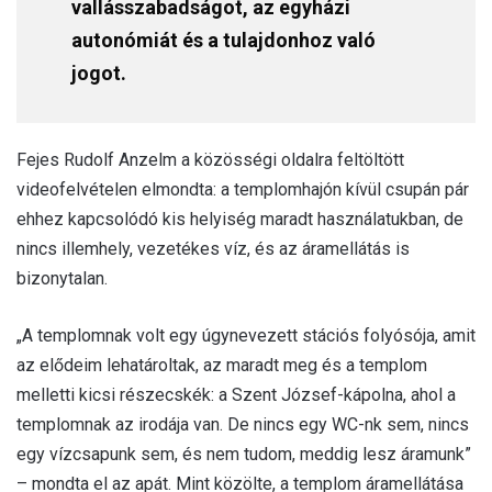
vallásszabadságot, az egyházi
autonómiát és a tulajdonhoz való
jogot.
Fejes Rudolf Anzelm a közösségi oldalra feltöltött
videofelvételen elmondta: a templomhajón kívül csupán pár
ehhez kapcsolódó kis helyiség maradt használatukban, de
nincs illemhely, vezetékes víz, és az áramellátás is
bizonytalan.
„A templomnak volt egy úgynevezett stációs folyósója, amit
az elődeim lehatároltak, az maradt meg és a templom
melletti kicsi részecskék: a Szent József-kápolna, ahol a
templomnak az irodája van. De nincs egy WC-nk sem, nincs
egy vízcsapunk sem, és nem tudom, meddig lesz áramunk”
– mondta el az apát. Mint közölte, a templom áramellátása