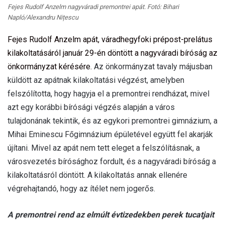
Fejes Rudolf Anzelm nagyváradi premontrei apát. Fotó: Bihari
Napló/Alexandru Nițescu
Fejes Rudolf Anzelm apát, váradhegyfoki prépost-prelátus
kilakoltatásáról január 29-én döntött a nagyváradi bíróság az
önkormányzat kérésére.
Az önkormányzat tavaly májusban
küldött az apátnak kilakoltatási végzést, amelyben
felszólította, hogy hagyja el a premontrei rendházat, mivel
azt egy korábbi bírósági végzés alapján a város
tulajdonának tekintik, és az egykori premontrei gimnázium, a
Mihai Eminescu Főgimnázium épületével együtt fel akarják
újítani. Mivel az apát nem tett eleget a felszólításnak, a
városvezetés bírósághoz fordult, és a nagyváradi bíróság a
kilakoltatásról döntött. A kilakoltatás annak ellenére
végrehajtandó, hogy az ítélet nem jogerős.
A premontrei rend az elmúlt évtizedekben perek tucatjait