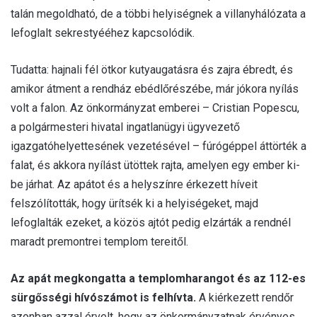
talán megoldható, de a többi helyiségnek a villanyhálózata a
lefoglalt sekrestyééhez kapcsolódik.
Tudatta: hajnali fél ötkor kutyaugatásra és zajra ébredt, és
amikor átment a rendház ebédlőrészébe, már jókora nyílás
volt a falon. Az önkormányzat emberei – Cristian Popescu,
a polgármesteri hivatal ingatlanügyi ügyvezető
igazgatóhelyettesének vezetésével – fúrógéppel áttörték a
falat, és akkora nyílást ütöttek rajta, amelyen egy ember ki-
be járhat. Az apátot és a helyszínre érkezett híveit
felszólították, hogy ürítsék ki a helyiségeket, majd
lefoglalták ezeket, a közös ajtót pedig elzárták a rendnél
maradt premontrei templom tereitől.
Az apát megkongatta a templomharangot és az 112-es
sürgősségi hívószámot is felhívta.
A kiérkezett rendőr
azonban azzal érvelt, hogy az önkormányzatnak érvényes