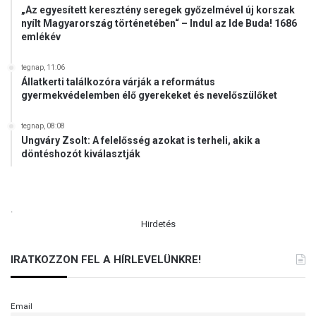
„Az egyesített keresztény seregek győzelmével új korszak
nyílt Magyarország történetében“ – Indul az Ide Buda! 1686
emlékév
tegnap, 11:06
Állatkerti találkozóra várják a református
gyermekvédelemben élő gyerekeket és nevelőszülőket
tegnap, 08:08
Ungváry Zsolt: A felelősség azokat is terheli, akik a
döntéshozót kiválasztják
.
Hirdetés
IRATKOZZON FEL A HÍRLEVELÜNKRE!
Email