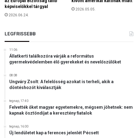
a
az Európai Bizottság tálib
kivont amerikai katonák miatt
képviselőkkel tárgyal
d
2026.05.05.
k
2026.06.24.
e
r
e
LEGFRISSEBB
t
é
11:06
b
Állatkerti találkozóra várják a református
e
gyermekvédelemben élő gyerekeket és nevelőszülőket
n
08:08
Ungváry Zsolt: A felelősség azokat is terheli, akik a
döntéshozót kiválasztják
tegnap, 17:40
Felvették őket magyar egyetemekre, mégsem jöhetnek: nem
kapnak ösztöndíjat a keresztény fiatalok
tegnap, 16:00
Új lendületet kap a ferences jelenlét Pécsett