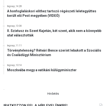
tegnap, 14:28
A honfoglaláskori elithez tartozó régészeti leletegyüttes
került elő Pest megyében (VIDEÓ)
tegnap, 13:04
II. Szixtusz és Szent Kajetán, két szent, akik nem a könnyebb
utat választották
tegnap, 11:11
Törvénytelenség? Rétvári Bence szerint lebukott a Szociális
és Családügyi Minisztérium
tegnap, 10:14
Moszkvába megy a vatikáni külügyminiszter
.
Hirdetés
IRATKOZZON FEL A HÍRLEVELÜNKRE!