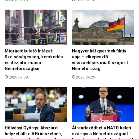
2026.07.28.
2026.07.16.
y
r
a
á
r
c
-
s
t
o
ö
n
r
y
ö
Migrációkutató Intézet:
Negyvenhét gyermek fiktív
i
k
Szélsőségesség, kémkedés
apja – elképesztő
s
k
és dezinformáció
visszaélések miatt szigorít
z
u
Németországban
Németország
a
l
2026.07.08.
2026.06.29.
l
t
o
u
n
r
c
á
u
l
k
i
o
s
r
é
Hölvényi György: Abszurd
Átrendeződhet a NATO keleti
!
v
helyzet állt elő Brüsszelben,
szárnya a Németországból