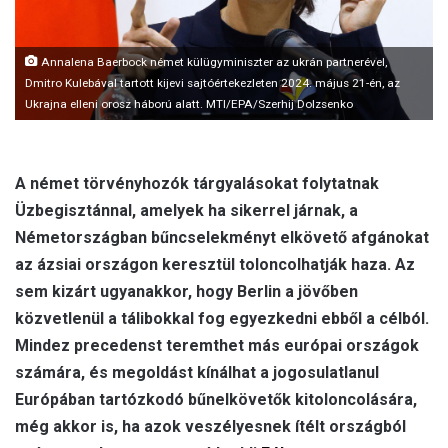
Annalena Baerbock német külügyminiszter az ukrán partnerével,
Dmitro Kulebával tartott kijevi sajtóértekezleten 2024. május 21-én, az
Ukrajna elleni orosz háború alatt. MTI/EPA/Szerhij Dolzsenko
A német törvényhozók tárgyalásokat folytatnak
Üzbegisztánnal, amelyek ha sikerrel járnak, a
Németországban bűncselekményt elkövető afgánokat
az ázsiai országon keresztül toloncolhatják haza. Az
sem kizárt ugyanakkor, hogy Berlin a jövőben
közvetlenül a tálibokkal fog egyezkedni ebből a célból.
Mindez precedenst teremthet más európai országok
számára, és megoldást kínálhat a jogosulatlanul
Európában tartózkodó bűnelkövetők kitoloncolására,
még akkor is, ha azok veszélyesnek ítélt országból