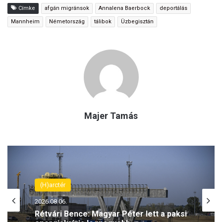
Címke
afgán migránsok
Annalena Baerbock
deportálás
Mannheim
Németország
tálibok
Üzbegisztán
Majer Tamás
(H)arctér
2026.08.06.
Rétvári Bence: Magyar Péter lett a paksi