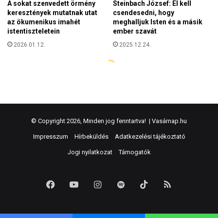
© Copyright 2026, Minden jog fenntartva! |
Vasárnap.hu
Impresszum
Hírbeküldés
Adatkezelési tájékoztató
Jogi nyilatkozat
Támogatók
Facebook
YouTube
Instagram
Spotify
TikTok
RSS