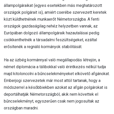
állampolgáraikat (egyes esetekben más meghatározott
országok polgárait is), amiért cserébe szervezett keretek
közt küldhetnének munkaerőt Németországba. A fenti
országok gazdaságilag nehéz helyzetben vannak, az
Európában dolgozó állampolgáraik hazautalásai pedig
csökkenthetnék a társadalmi feszültségeket, ezáltal
erősítenék a regnáló kormányok stabilitását.
Ha az üzbég kormánnyal való megállapodás létrejön, a
német diplomácia a tálibokkal való érintkezés nélkül tudja
majd kitoloncolni a bűncselekményeket elkövető afgánokat.
Emberjogi szervezetek már most attól tartanak, hogy a
módszerrel a későbbiekben azokat az afgán polgárokat is
deportálhatják Németországból, akik nem követtek el
bűncselekményt, egyszerűen csak nem jogosultak az
országban maradni.