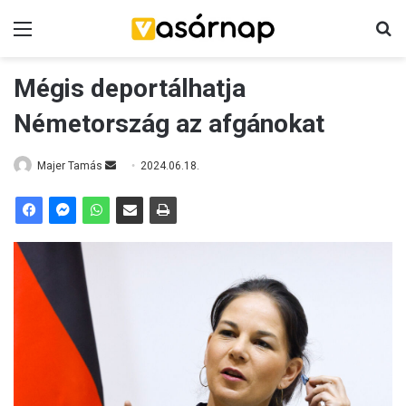
Menü
K
Mégis deportálhatja
Németország az afgánokat
Majer Tamás
S
2024.06.18.
e
n
d
a
n
e
m
a
i
l