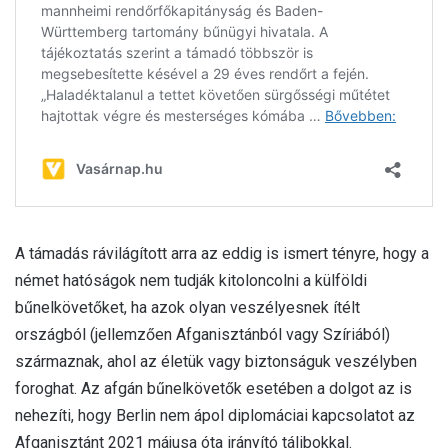
A támadás rávilágított arra az eddig is ismert tényre, hogy a
német hatóságok nem tudják kitoloncolni a külföldi
bűnelkövetőket, ha azok olyan veszélyesnek ítélt
országból (jellemzően Afganisztánból vagy Szíriából)
származnak, ahol az életük vagy biztonságuk veszélyben
foroghat. Az afgán bűnelkövetők esetében a dolgot az is
nehezíti, hogy Berlin nem ápol diplomáciai kapcsolatot az
Afganisztánt 2021 májusa óta irányító tálibokkal.