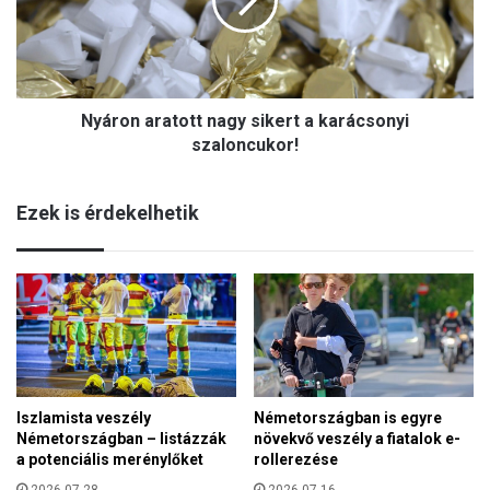
o
o
n
k
a
s
r
í
a
r
Nyáron aratott nagy sikert a karácsonyi
t
j
o
szaloncukor!
a
t
i
t
s
Ezek is érdekelhetik
n
m
a
e
g
g
y
ú
s
j
i
u
k
l
e
t
r
a
Iszlamista veszély
Németországban is egyre
t
m
Németországban – listázzák
növekvő veszély a fiatalok e-
a
a
a potenciális merénylőket
rollerezése
k
g
a