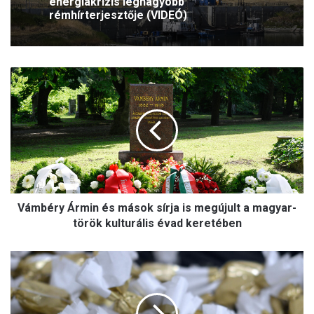
energiakrízis legnagyobb
rémhírterjesztője (VIDEÓ)
V
á
m
b
é
r
y
Á
r
Vámbéry Ármin és mások sírja is megújult a magyar-
m
i
török kulturális évad keretében
n
é
N
s
y
m
á
á
r
s