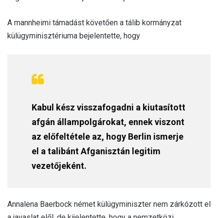
A mannheimi támadást követően a tálib kormányzat
külügyminisztériuma bejelentette, hogy
Kabul kész visszafogadni a kiutasított
afgán állampolgárokat, ennek viszont
az előfeltétele az, hogy Berlin ismerje
el a talibánt Afganisztán legitim
vezetőjeként.
Annalena Baerbock német külügyminiszter nem zárkózott el
a javaslat elől, de kijelentette, hogy a nemzetközi