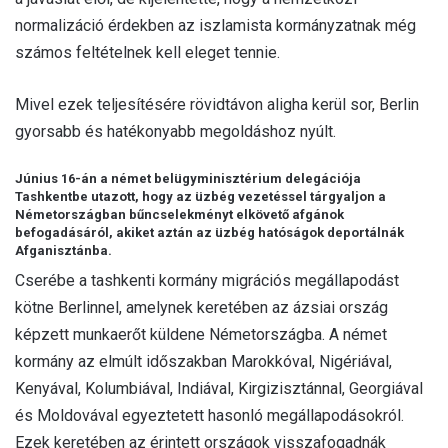
normalizáció érdekben az iszlamista kormányzatnak még
számos feltételnek kell eleget tennie.
Mivel ezek teljesítésére rövidtávon aligha kerül sor, Berlin
gyorsabb és hatékonyabb megoldáshoz nyúlt.
Június 16-án a német belügyminisztérium delegációja
Tashkentbe utazott, hogy az üzbég vezetéssel tárgyaljon a
Németországban bűncselekményt elkövető afgánok
befogadásáról, akiket aztán az üzbég hatóságok deportálnák
Afganisztánba.
Cserébe a tashkenti kormány migrációs megállapodást
kötne Berlinnel, amelynek keretében az ázsiai ország
képzett munkaerőt küldene Németországba. A német
kormány az elmúlt időszakban Marokkóval, Nigériával,
Kenyával, Kolumbiával, Indiával, Kirgizisztánnal, Georgiával
és Moldovával egyeztetett hasonló megállapodásokról.
Ezek keretében az érintett országok visszafogadnák