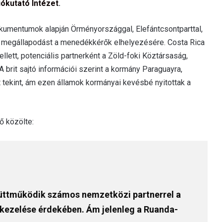
ókutató Intézet
.
dokumentumok alapján Örményországgal, Elefántcsontparttal,
a megállapodást a menedékkérők elhelyezésére. Costa Rica
lett, potenciális partnerként a Zöld-foki Köztársaság,
A brit sajtó információi szerint a kormány Paraguayra,
t tekint, ám ezen államok kormányai kevésbé nyitottak a
 közölte:
gyüttműködik számos nemzetközi partnerrel a
k kezelése érdekében. Ám jelenleg a Ruanda-