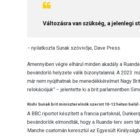
Változásra van szükség, a jelenlegi s
− nyilatkozta Sunak szóvivője, Dave Press.
Amennyiben végre elhárul minden akadály a Ruanda-t
bevándorló helyzete válik bizonytalanná. A 2023. m
már nem nyújthatnak be menedékkérelmet Nagy Brit
relokációjuk” – jelentette ki a brit parlamentben Sim
Rishi Sunak brit miniszterelnök szerint 10-12 héten belül
A BBC riportot készített a francia partoknál, Dunkerq
bevándorlók elmondták, hogy a Ruanda-terv sem tánto
Manche csatornán keresztül az Egyesült Királyságb