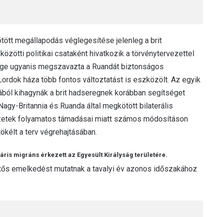
ötött megállapodás véglegesítése jelenleg a brit
közötti politikai csataként hivatkozik a törvénytervezettel
sége ugyanis megszavazta a Ruandát biztonságos
ordok háza több fontos változtatást is eszközölt. Az egyik
ából kihagynák a brit hadseregnek korábban segítséget
Nagy-Britannia és Ruanda által megkötött bilaterális
vezetek folyamatos támadásai miatt számos módosításon
tökélt a terv végrehajtásában.
ris migráns érkezett az Egyesült Királyság területére.
ntős emelkedést mutatnak a tavalyi év azonos időszakához