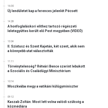
16:00
Új lendületet kap a ferences jelenlét Pécsett
14:28
A honfoglaláskori elithez tartozó régészeti
leletegyüttes került elő Pest megyében (VIDEÓ)
13:04
II. Szixtusz és Szent Kajetán, két szent, akik nem
a könnyebb utat választották
11:11
Törvénytelenség? Rétvári Bence szerint lebukott
a Szociális és Családügyi Minisztérium
10:14
Moszkvába megy a vatikáni külügyminiszter
09:12
Kaszab Zoltán: Most lett volna valódi szükség a
közmédiára