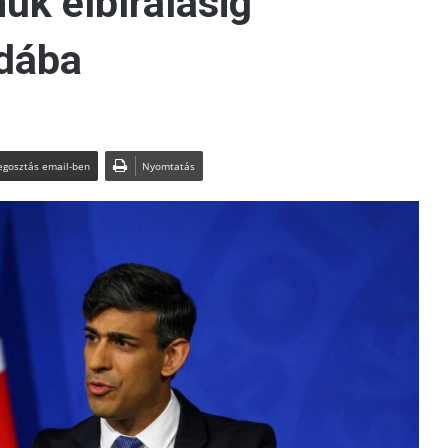
k elbírálásig
ndába
gosztás email-ben
Nyomtatás