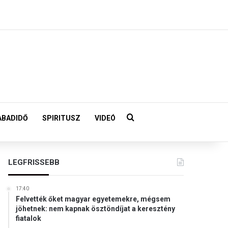
Keresés:
ABADIDŐ
SPIRITUSZ
VIDEÓ
LEGFRISSEBB
17:40
Felvették őket magyar egyetemekre, mégsem
jöhetnek: nem kapnak ösztöndíjat a keresztény
fiatalok