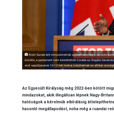
Rishi Sunak brit miniszterelnök sajtóértekezlete a londoni kor
közölte, a parlament nem késleltetheti tovább az illegális bevánd
első repülőjáratok 10-12 hét múlva indulhatnak az afrikai ország
Az Egyesült Királyság még 2022-ben kötött mig
mindazokat, akik illegálisan lépnek Nagy-Brita
hatóságok a kérelmük elbírálásig áttelepíthet
hasonló megállapodást, noha még a ruandai re