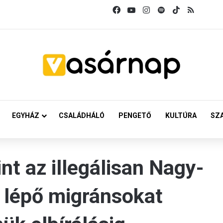
Facebook
YouTube
Instagram
Spotify
TikTok
RSS
EGYHÁZ
CSALÁDHÁLÓ
PENGETŐ
KULTÚRA
SZ
nt az illegálisan Nagy-
e lépő migránsokat