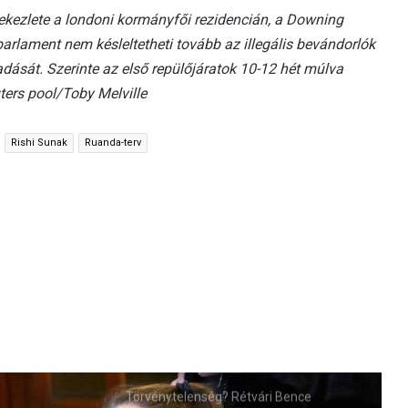
tekezlete a londoni kormányfői rezidencián, a Downing
 parlament nem késleltetheti tovább az illegális bevándorlók
adását. Szerinte az első repülőjáratok 10-12 hét múlva
ters pool/Toby Melville
Rishi Sunak
Ruanda-terv
Törvénytelenség? Rétvári Bence