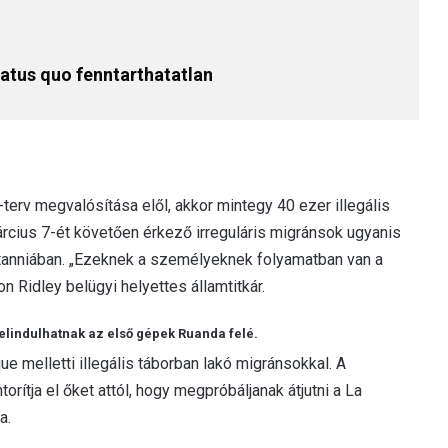
tatus quo fenntarthatatlan
erv megvalósítása elől, akkor mintegy 40 ezer illegális
árcius 7-ét követően érkező irreguláris migránsok ugyanis
anniában. „Ezeknek a személyeknek folyamatban van a
on Ridley belügyi helyettes államtitkár.
 elindulhatnak az első gépek Ruanda felé.
ue melletti illegális táborban lakó migránsokkal. A
rítja el őket attól, hogy megpróbáljanak átjutni a La
a.