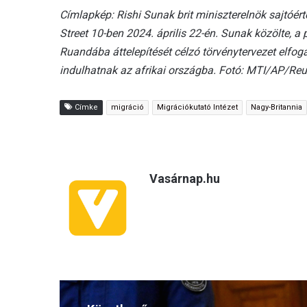
Címlapkép: Rishi Sunak brit miniszterelnök sajtóér
Street 10-ben 2024. április 22-én. Sunak közölte, a
Ruandába áttelepítését célzó törvénytervezet elfog
indulhatnak az afrikai országba. Fotó: MTI/AP/Reu
Címke
migráció
Migrációkutató Intézet
Nagy-Britannia
Vasárnap.hu