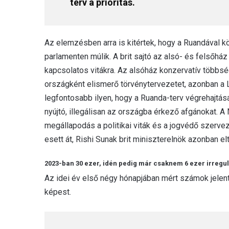
terv a prioritás.
Az elemzésben arra is kitértek, hogy a Ruandával k
parlamenten múlik. A brit sajtó az alsó- és felsőház 
kapcsolatos vitákra. Az alsóház konzervatív több
országként elismerő törvénytervezetet, azonban a L
legfontosabb ilyen, hogy a Ruanda-terv végrehajtás
nyújtó, illegálisan az országba érkező afgánokat. A 
megállapodás a politikai viták és a jogvédő szer
esett át, Rishi Sunak brit miniszterelnök azonban el
2023-ban 30 ezer, idén pedig már csaknem 6 ezer irregulá
Az idei év első négy hónapjában mért számok jele
képest.