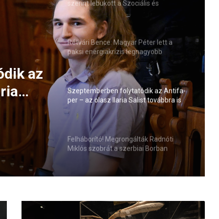
szerint lebukott a Szociális és
Családügyi Minisztérium
Rétvári Bence: Magyar Péter lett a
paksi energiakrízis legnagyobb
rémhírterjesztője (VIDEÓ)
ták
 a
Szeptemberben folytatódik az Antifa-
per – az olasz Ilaria Salist továbbra is
mentelmi jog védi
ódik az
Felháborító! Megrongálták Radnóti
Miklós szobrát a szerbiai Borban
ria
elmi
S
z