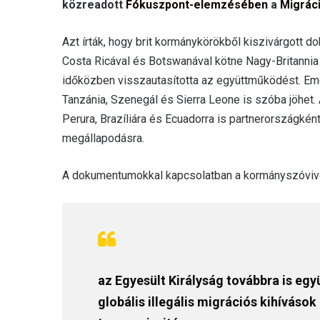
közreadott
Fókuszpont-elemzésében
a
Migráci
Azt írták, hogy brit kormánykörökből kiszivárgott 
Costa Ricával és Botswanával kötne Nagy-Britanni
időközben visszautasította az együttműködést. Emel
Tanzánia, Szenegál és Sierra Leone is szóba jöhet. 
Perura, Brazíliára és Ecuadorra is partnerországkén
megállapodásra.
A dokumentumokkal kapcsolatban a kormányszóvivő
az Egyesült Királyság továbbra is e
globális illegális migrációs kihíváso