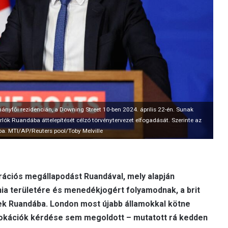
mányfői rezidencián, a Downing Street 10-ben 2024. április 22-én. Sunak
orlók Ruandába áttelepítését célzó törvénytervezet elfogadását. Szerinte az
ba. MTI/AP/Reuters pool/Toby Melville
rációs megállapodást Ruandával, mely alapján
nnia területére és menedékjogért folyamodnak, a brit
nek Ruandába. London most újabb államokkal kötne
lokációk kérdése sem megoldott – mutatott rá kedden