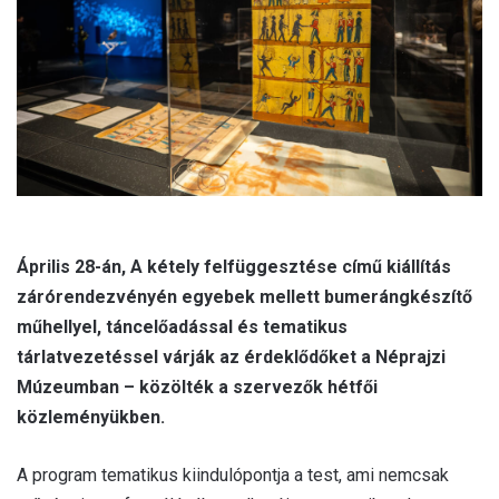
a
i
l
Április 28-án, A kétely felfüggesztése című kiállítás
zárórendezvényén egyebek mellett bumerángkészítő
műhellyel, táncelőadással és tematikus
tárlatvezetéssel várják az érdeklődőket a Néprajzi
Múzeumban – közölték a szervezők hétfői
közleményükben.
A program tematikus kiindulópontja a test, ami nemcsak