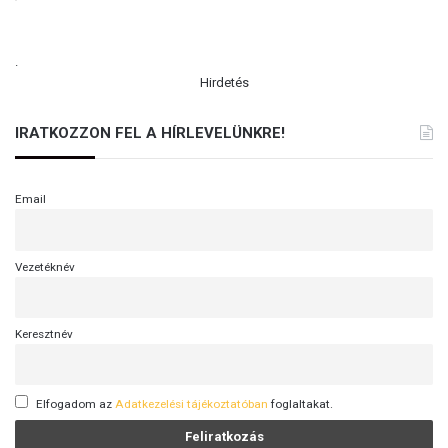
i
g
.
á
Hirdetés
t
t
e
IRATKOZZON FEL A HÍRLEVELÜNKRE!
l
e
p
Email
í
t
h
Vezetéknév
e
t
i
Keresztnév
k
R
u
a
Elfogadom az
Adatkezelési tájékoztatóban
foglaltakat.
n
d