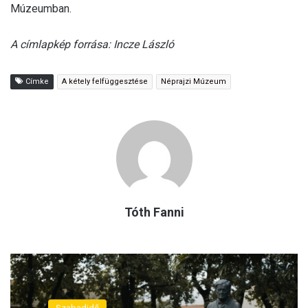
Múzeumban.
A címlapkép forrása: Incze László
Címke
A kétely felfüggesztése
Néprajzi Múzeum
Tóth Fanni