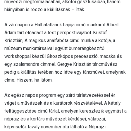
művészi megformálásában, alkotói gesztusaiban, hanem
hiányában is része a kiállításnak – írták.
A zárónapon a Halhatatlanok hajója című munkáról Albert
Ádám tart előadást a test perspektívájából. Kristóf
Krisztián, A mágikus analfabéta című munka alkotója, a
múzeum munkatársaival együtt bumerángkészítő
workshoppal készül Giroszkópos precesszió, macska és
egy szalamandra címmel. Gergye Krisztián táncművész
pedig a kiállítás terében hoz létre egy táncművet, amelynek
címe: Hiszem, ha látom.
Az egész napos program egy záró tárlatvezetéssel ér
véget a művészek és a kurátorok részvételével. A kétely
felfüggesztése című tárlat, amelyen keresztezik egymást a
néprajz és a kortárs művészet kérdései, válaszai,
képviselői, tavaly november óta látható a Néprajzi