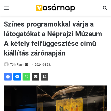
Menü
K
Színes programokkal várja a
látogatókat a Néprajzi Múzeum
A kétely felfüggesztése című
kiállítás zárónapján
Tóth Fanni
S
2024.04.23.
e
n
d
a
n
e
m