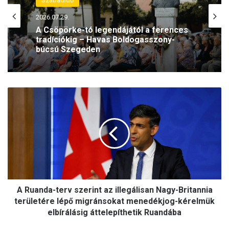
Szabadidő
2026.07.29.
A Csöpörke-tó legendájától a ferences
tradíciókig – Havas Boldogasszony-
búcsú Szegeden
A
R
u
a
n
d
a
-
t
A Ruanda-terv szerint az illegálisan Nagy-Britannia
e
r
területére lépő migránsokat menedékjog-kérelmük
v
elbírálásig áttelepíthetik Ruandába
s