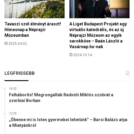
s
l
s
é
z
p
a
ő
Tavaszi szél élményt áraszt!
A Liget Budapest Projekt egy
k
m
Hímesnap a Néprajzi
virtuális katedrális, és az új
a
Múzeumban
Néprajzi Múzeum az egyik
i
-
sarokköve – Baán László a
g
2025.04.02.
M
Vasárnap.hu-nak
r
e
á
2024.10.14.
g
n
v
s
á
LEGFRISSEBB
o
l
k
a
a
s
14:02
t
Felháborító! Megrongálták Radnóti Miklós szobrát a
z
m
szerbiai Borban
t
e
j
n
á
12:35
e
„Őbenne mi is Isten gyermekei lehetünk” – Barsi Balázs atya
k
d
a Miatyánkról
a
é
l