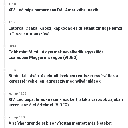
k
11:08
e
j
XIV. Leó pápa hamarosan Dél-Amerikába utazik
l
o
k
g
é
10:04
-
Latorcai Csaba: Káosz, kapkodás és dilettantizmus jellemzi
s
k
a Tisza kormányzását
z
é
i
r
08:43
e
e
Több mint félmillió gyermek nevelkedik egyszülős
l
l
családban Magyarországon (VIDEÓ)
n
m
ö
ü
07:05
k
k
Simicskó István: Az elmúlt években rendszeressé váltak a
ö
e
keresztények elleni agresszív megnyilvánulások
t
l
b
tegnap, 18:35
í
XIV. Leó pápa: Imádkozzunk azokért, akik a városok zajában
r
keresik az élet értelmét (VIDEÓ)
á
l
tegnap, 17:00
á
A szívhangrendelet bizonyítottan mentett már életeket
s