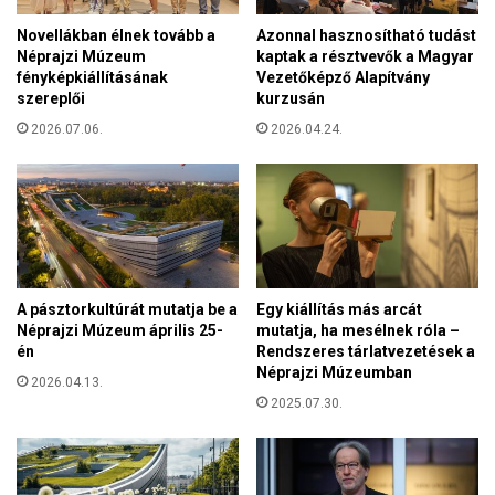
m
y
Novellákban élnek tovább a
Azonnal hasznosítható tudást
á
-
Néprajzi Múzeum
kaptak a résztvevők a Magyar
t
B
fényképkiállításának
Vezetőképző Alapítvány
u
r
szereplői
kurzusán
s
i
Z
2026.07.06.
2026.04.24.
t
s
a
i
n
n
n
a
i
t
a
t
t
a
e
A pásztorkultúrát mutatja be a
Egy kiállítás más arcát
v
r
Néprajzi Múzeum április 25-
mutatja, ha mesélnek róla –
a
ü
én
Rendszeres tárlatvezetések a
s
l
Néprajzi Múzeumban
2026.04.13.
z
e
2025.07.30.
i
t
ü
é
l
r
é
e