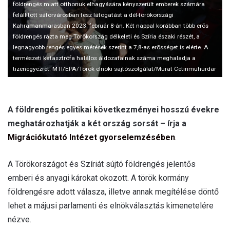
földrengés miatt otthonuk elhagyására kényszerült emberek számára
felállított sátorvárosban tesz látogatást a dél-törökországi
Kahramanmarasban 2023. február 8-án. Két nappal korábban több erõs
földrengés rázta meg Törökország délkeleti és Szíria északi részét, a
legnagyobb rengés egyes mérések szerint a 7,8-as erõsséget is elérte. A
természeti katasztrófa halálos áldozatainak száma meghaladja a
tizenegyezret. MTI/EPA/Török elnöki sajtószolgálat/Murat Cetinmuhurdar
A földrengés politikai következményei hosszú évekre
meghatározhatják a két ország sorsát – írja a
Migrációkutató Intézet gyorselemzésében
.
A Törökországot és Szíriát sújtó földrengés jelentős
emberi és anyagi károkat okozott. A török kormány
földrengésre adott válasza, illetve annak megítélése döntő
lehet a májusi parlamenti és elnökválasztás kimenetelére
nézve.