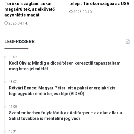
s
t
Törökországban: sokan
telepít Törökországba az USA
A
megsérültek, az elkövető
"
2026.03.10.
n
agyonlőtte magát
d
2026.04.14.
r
á
s
LEGFRISSEBB
19:09
Kedl Olívia: Mindig a dicsőítésen keresztül tapasztaltam
meg Isten jelenlétét
18:07
Rétvári Bence: Magyar Péter lett a paksi energiakrízis
legnagyobb rémhírterjesztője (VIDEÓ)
17:00
Szeptemberben folytatódik az Antifa-per – az olasz Ilaria
Salist továbbra is mentelmi jog védi
15:31