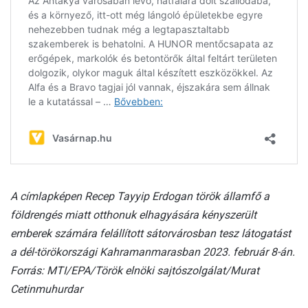
A címlapképen Recep Tayyip Erdogan török államfő a
földrengés miatt otthonuk elhagyására kényszerült
emberek számára felállított sátorvárosban tesz látogatást
a dél-törökországi Kahramanmarasban 2023. február 8-án.
Forrás: MTI/EPA/Török elnöki sajtószolgálat/Murat
Cetinmuhurdar