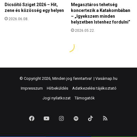
© Copyright 2026, Minden jog fenntartva! |
Vasárnap.hu
Impresszum
Hírbeküldés
Adatkezelési tájékoztató
Jogi nyilatkozat
Támogatók
Facebook
YouTube
Instagram
Spotify
TikTok
RSS