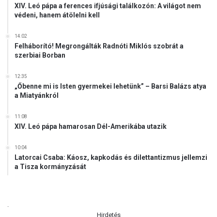
XIV. Leó pápa a ferences ifjúsági találkozón: A világot nem
védeni, hanem átölelni kell
14:02
Felháborító! Megrongálták Radnóti Miklós szobrát a
szerbiai Borban
12:35
„Őbenne mi is Isten gyermekei lehetünk” – Barsi Balázs atya
a Miatyánkról
11:08
XIV. Leó pápa hamarosan Dél-Amerikába utazik
10:04
Latorcai Csaba: Káosz, kapkodás és dilettantizmus jellemzi
a Tisza kormányzását
.
Hirdetés