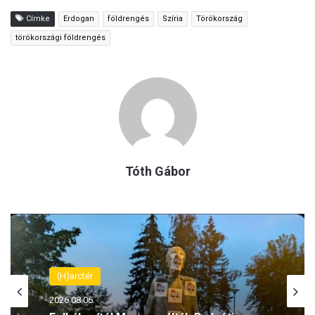
Címke
Erdogan
földrengés
Szíria
Törökország
törökországi földrengés
Tóth Gábor
(H)arctér
(H)arctér
2026.08.06.