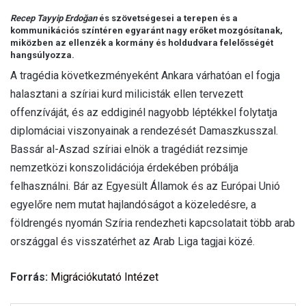
Recep Tayyip Erdoğan
és szövetségesei a terepen és a
kommunikációs színtéren egyaránt nagy erőket mozgósítanak,
miközben az ellenzék a kormány és holdudvara felelősségét
hangsúlyozza.
A tragédia következményeként Ankara várhatóan el fogja
halasztani a szíriai kurd milicisták ellen tervezett
offenzíváját, és az eddiginél nagyobb léptékkel folytatja
diplomáciai viszonyainak a rendezését Damaszkusszal.
Bassár al-Aszad szíriai elnök a tragédiát rezsimje
nemzetközi konszolidációja érdekében próbálja
felhasználni. Bár az Egyesült Államok és az Európai Unió
egyelőre nem mutat hajlandóságot a közeledésre, a
földrengés nyomán Szíria rendezheti kapcsolatait több arab
országgal és visszatérhet az Arab Liga tagjai közé.
Forrás:
Migrációkutató Intézet