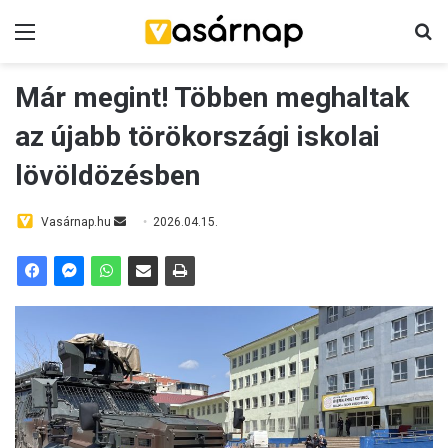
Menü
K
Már megint! Többen meghaltak
az újabb törökországi iskolai
lövöldözésben
Vasárnap.hu
S
2026.04.15.
e
n
d
a
n
e
m
a
i