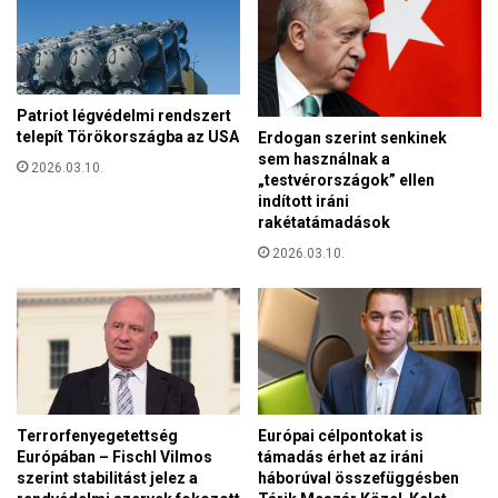
n
k
y
u
e
l
z
t
e
ú
Patriot légvédelmi rendszert
t
r
telepít Törökországba az USA
Erdogan szerint senkinek
e
a
sem használnak a
K
2026.03.10.
v
„testvérországok” ellen
o
indított iráni
é
m
rakétatámadások
d
l
e
2026.03.10.
ó
l
n
m
e
n
e
m
m
Terrorfenyegetettség
Európai célpontokat is
ú
Európában – Fischl Vilmos
támadás érhet az iráni
l
szerint stabilitást jelez a
háborúval összefüggésben
t