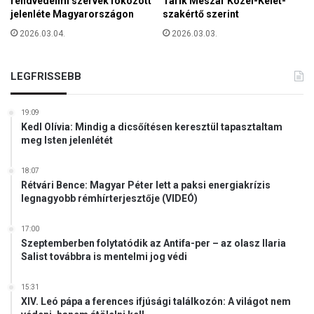
rendvédelmi szervek fokozott
Tárik Meszár Közel-Kelet-
b
jelenléte Magyarországon
szakértő szerint
e
2026.03.04.
2026.03.03.
l
i
ü
LEGFRISSEBB
g
y
,
19:09
h
Kedl Olívia: Mindig a dicsőítésen keresztül tapasztaltam
a
meg Isten jelenlétét
n
e
18:07
m
Rétvári Bence: Magyar Péter lett a paksi energiakrízis
j
legnagyobb rémhírterjesztője (VIDEÓ)
ö
v
17:00
ő
Szeptemberben folytatódik az Antifa-per – az olasz Ilaria
b
Salist továbbra is mentelmi jog védi
e
l
15:31
i
XIV. Leó pápa a ferences ifjúsági találkozón: A világot nem
f