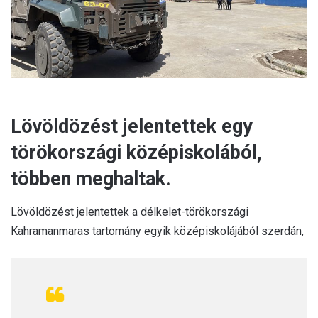
l
Lövöldözést jelentettek egy
törökországi középiskolából,
többen meghaltak.
Lövöldözést jelentettek a délkelet-törökországi
Kahramanmaras tartomány egyik középiskolájából szerdán,