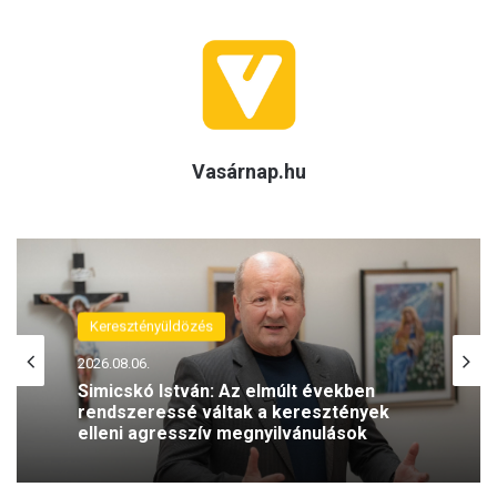
Vasárnap.hu
Keresztényüldözés
(H)arctér
2026.08.06.
2026.08.05.
Simicskó István: Az elmúlt években
rendszeressé váltak a keresztények
elleni agresszív megnyilvánulások