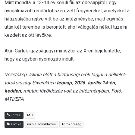
Mint mondta, a 13-14 év körüli fiú az édesapjától, egy
nyugalmazott rendőrtől szerezett fegyvereket, amelyeket a
hátizsákjába rejtve vitt be az intézménybe, majd egymás
után két terembe is berontott, ahol válogatás nélkül tüzelni
kezdett az ott lévőkre.
Akin Gürlek igazságügyi miniszter az X-en bejelentette,
hogy az ügyben nyomozás indult.
Vezetőkép: Iskola előtt a biztonsági erők tagjai a délkelet-
törökországi Siverekben
tegnap, 2026. április 14-én,
kedden,
miután lövöldözés volt az intézményben. Fotó:
MTI/EPA
Forrás:
MTI
Címke
iskolai lövöldözés
Törökország