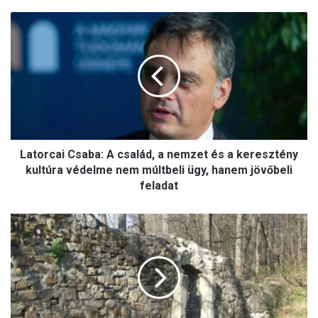
A szívhangrendelet bizonyítottan
mentett már életeket
L
a
t
o
r
c
a
i
C
Latorcai Csaba: A család, a nemzet és a keresztény
s
a
kultúra védelme nem múltbeli ügy, hanem jövőbeli
b
feladat
a
:
M
A
e
c
g
s
ú
a
j
l
u
á
l
d