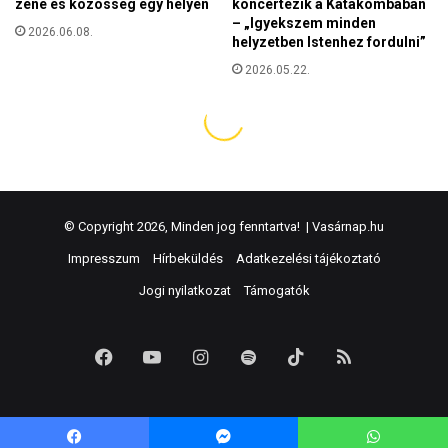
© Copyright 2026, Minden jog fenntartva! |
Vasárnap.hu
Impresszum
Hírbeküldés
Adatkezelési tájékoztató
Jogi nyilatkozat
Támogatók
Facebook
YouTube
Instagram
Spotify
TikTok
RSS