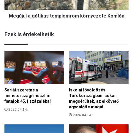
a
,
g
a
Megújul a gótikus templomrom környezete Komlón
ó
n
t
e
i
m
Ezek is érdekelhetik
k
z
u
e
s
t
t
é
e
s
m
a
p
k
l
e
o
r
Sariát szeretne a
Iskolai lövöldözés
m
e
németországi muszlim
Törökországban: sokan
r
s
fiatalok 45,1 százaléka!
megsérültek, az elkövető
o
z
agyonlőtte magát
m
2026.04.14.
t
k
2026.04.14.
é
ö
n
r
y