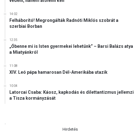
védeni, hanem átölelni kell
e
l
14:02
a
Felháborító! Megrongálták Radnóti Miklós szobrát a
szerbiai Borban
d
a
t
12:35
„Őbenne mi is Isten gyermekei lehetünk” – Barsi Balázs atya
a Miatyánkról
11:08
XIV. Leó pápa hamarosan Dél-Amerikába utazik
10:04
Latorcai Csaba: Káosz, kapkodás és dilettantizmus jellemzi
a Tisza kormányzását
.
Hirdetés