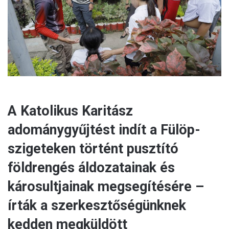
a
i
l
A Katolikus Karitász
adománygyűjtést indít a Fülöp-
szigeteken történt pusztító
földrengés áldozatainak és
károsultjainak megsegítésére –
írták a szerkesztőségünknek
kedden megküldött