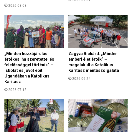
é
2026.08.03.
l
y
i
s
é
g
t
„Minden hozzájárulás
Zagyva Richárd: „Minden
e
értékes, ha szeretettel és
emberi élet érték” –
s
felelősséggel történik” –
megalakult a Katolikus
z
Iskolát és jövőt épít
Karitász mentőszolgálata
t
Ugandában a Katolikus
2026.06.24.
1
Karitász
1
2026.07.13.
k
é
r
d
é
s
s