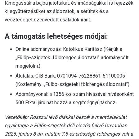
támogassák a bajba jutottakat, és imádságukkal is fejezzék
ki együttérzésüket az áldozatok, a sérültek és a
veszteséget szenvedett családok iránt.
A támogatás lehetséges módjai:
Online adományozás: Katolikus Karitász (Kérjük a
„Fülöp-szigeteki földrengés áldozatai” adománycélt
megjelölni.)
Átutalás: CIB Bank: 0701094-76228861-51100005
(Közlemény: „Fülöp-szigeteki földrengés áldozatai”)
Adományvonal: a 1356-os szám hívásával hívásonként
500 Ft-tal járulhat hozzá a segítségnyújtáshoz.
Vezetőkép: Rosszul lévõ diákkal beszél a mentőalakulat
egyik tagja a Fülöp-szigetek déli részén fekvő Davaoban
2026. június 8-án, miután 7,8-es erősségű földrengés volt a