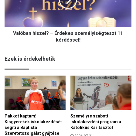
b
a
n
h
i
Valóban hiszel? – Érdekes személyiségteszt 11
s
z
kérdéssel!
e
l
Ezek is érdekelhetik
?
–
É
r
d
e
k
e
s
Pakkot kaptam! –
Személyre szabott
s
Kisgyerekek iskolakezdését
iskolakezdési program a
z
segíti a Baptista
Katolikus Karitásztól
e
Szeretetszolgálat gyűjtése
m
2026.07.31.