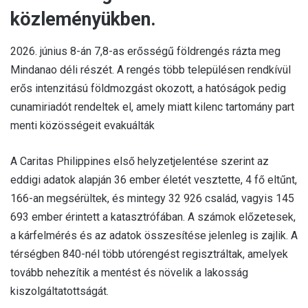
közleményükben.
2026. június 8-án 7,8-as erősségű földrengés rázta meg
Mindanao déli részét. A rengés több településen rendkívül
erős intenzitású földmozgást okozott, a hatóságok pedig
cunamiriadót rendeltek el, amely miatt kilenc tartomány part
menti közösségeit evakuálták
A Caritas Philippines első helyzetjelentése szerint az
eddigi adatok alapján 36 ember életét vesztette, 4 fő eltűnt,
166-an megsérültek, és mintegy 32 926 család, vagyis 145
693 ember érintett a katasztrófában. A számok előzetesek,
a kárfelmérés és az adatok összesítése jelenleg is zajlik. A
térségben 840-nél több utórengést regisztráltak, amelyek
tovább nehezítik a mentést és növelik a lakosság
kiszolgáltatottságát.