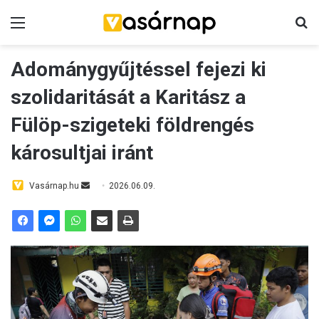
Menü
K
Adománygyűjtéssel fejezi ki
szolidaritását a Karitász a
Fülöp-szigeteki földrengés
károsultjai iránt
Vasárnap.hu
S
2026.06.09.
e
n
d
a
n
e
m