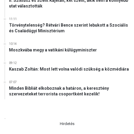
II. Szixtusz és Szent Kajetán, két szent, akik nem a könnyebb
utat választották
11:11
Törvénytelenség? Rétvári Bence szerint lebukott a Szociális
és Családügyi Minisztérium
10:14
Moszkvába megy a vatikáni külügyminiszter
09:12
Kaszab Zoltán: Most lett volna valódi szükség a közmédiára
07:07
Minden Bibliát elkoboznak a határon, a keresztény
szervezeteket terrorista csoportként kezelik!
.
Hirdetés