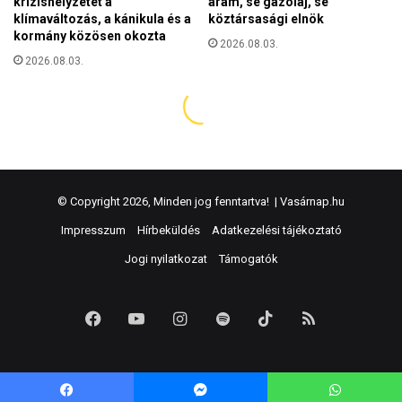
© Copyright 2026, Minden jog fenntartva! |
Vasárnap.hu
Impresszum
Hírbeküldés
Adatkezelési tájékoztató
Jogi nyilatkozat
Támogatók
Facebook
YouTube
Instagram
Spotify
TikTok
RSS