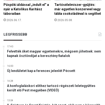
e
Püspöki áldással „indult el” a
Tartósélelmiszer-gyűjtés:
l
nyár a Katolikus Karitász
már egyetlen konzervvel vagy
!
táboraiban
tábla csokoládéval is segíthet
2026.06.17.
2026.05.08.
LEGFRISSEBB
17:40
Felvették őket magyar egyetemekre, mégsem jöhetnek: nem
kapnak ösztöndíjat a keresztény fiatalok
16:00
Új lendületet kap a ferences jelenlét Pécsett
14:28
A honfoglaláskori elithez tartozó régészeti leletegyüttes
került elő Pest megyében (VIDEÓ)
13:04