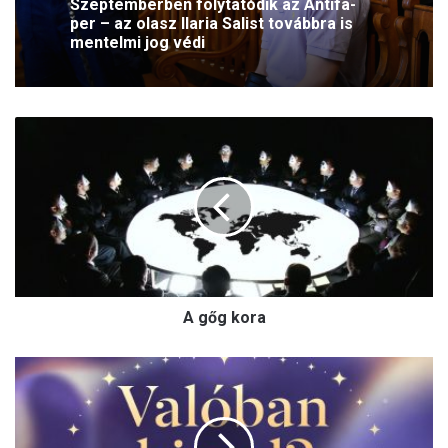
Szeptemberben folytatódik az Antifa-
per – az olasz Ilaria Salist továbbra is
mentelmi jog védi
A
g
ő
g
k
o
r
a
A gőg kora
V
a
l
ó