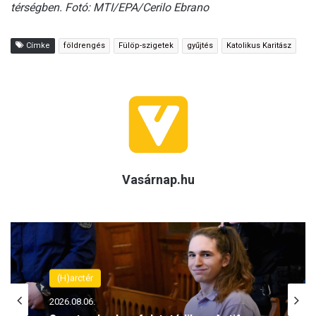
térségben. Fotó: MTI/EPA/Cerilo Ebrano
Címke
földrengés
Fülöp-szigetek
gyűjtés
Katolikus Karitász
Vasárnap.hu
(H)arctér
2026.08.06.