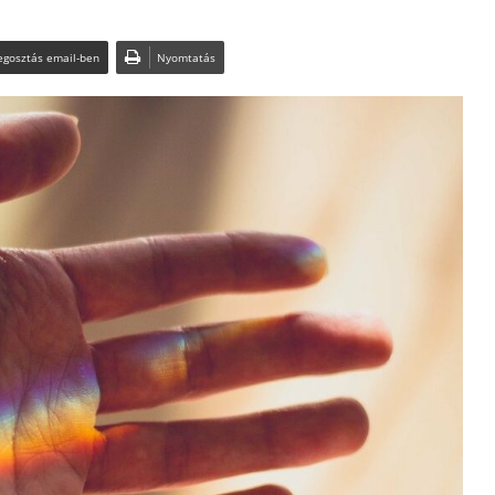
gosztás email-ben
Nyomtatás