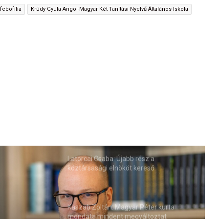
febofília
Krúdy Gyula Angol-Magyar Két Tanítási Nyelvű Általános Iskola
Latorcai Csaba: Újabb rész a
köztársasági elnököt kereső
roncsderbi-sorozatban (VIDEÓ)
Kaszab Zoltán: Magyar Péter kurta
mondata mindent megváltoztat