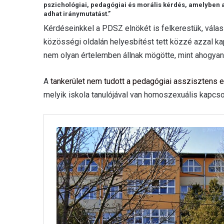
pszichológiai, pedagógiai és morális kérdés, amelyben
adhat iránymutatást.”
Kérdéseinkkel a PDSZ elnökét is felkerestük, válas
közösségi oldalán helyesbítést tett közzé azzal ka
nem olyan értelemben állnak mögötte, mint ahogyan 
A
tankerület nem tudott a pedagógiai asszisztens ef
melyik iskola tanulójával van homoszexuális kapcso