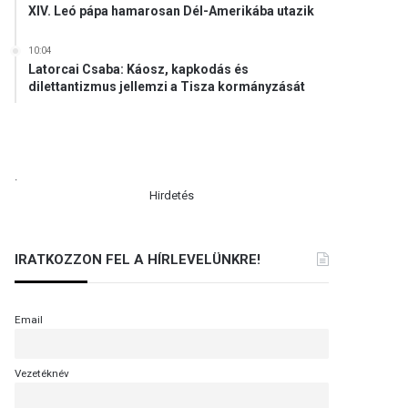
XIV. Leó pápa hamarosan Dél-Amerikába utazik
10:04
Latorcai Csaba: Káosz, kapkodás és
dilettantizmus jellemzi a Tisza kormányzását
.
Hirdetés
IRATKOZZON FEL A HÍRLEVELÜNKRE!
Email
Vezetéknév