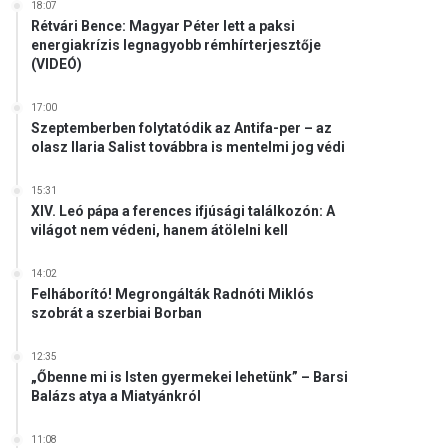
18:07
Rétvári Bence: Magyar Péter lett a paksi
energiakrízis legnagyobb rémhírterjesztője
(VIDEÓ)
17:00
Szeptemberben folytatódik az Antifa-per – az
olasz Ilaria Salist továbbra is mentelmi jog védi
15:31
XIV. Leó pápa a ferences ifjúsági találkozón: A
világot nem védeni, hanem átölelni kell
14:02
Felháborító! Megrongálták Radnóti Miklós
szobrát a szerbiai Borban
12:35
„Őbenne mi is Isten gyermekei lehetünk” – Barsi
Balázs atya a Miatyánkról
11:08