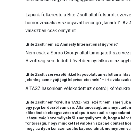
Lapunk felkereste a Bite Zsolt által felsorolt szerv
homoszexuális viszonyával hencegő „tanártól”. Az
válaszban csak ennyit írt:
„Bite Zsolt nem az Amnesty International ügyfele.”
Nem csak a Soros György által támogatott szervez
Bizottság sem tudott bővebben nyilatkozni az ügyb
„Bite Zsolt szervezetünkkel kapcsolatban valótlan állítá
jelenleg sem nyújt jogi képviseletet neki” – írta válaszáb
A TASZ hasonlóan vélekedett az esetről, kérésükre 
„Bite Zsolt nem fordult a TASZ-hoz, ezért nem ismerjük a
egy jogi kérdésről van szó. Általánosságban annyit tudu
kölcsönös beleegyezésen alapuló szexuális kapcsolatot 
irányultságú személyekről. Hangsúlyozzuk, hogy a kérdé
fontosságú, hogy mindkét fél valóban szabad döntést ho
hogy az ilyen konszenzuális kapcsolatnak mennyiben van 