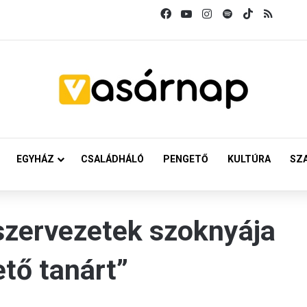
Facebook
YouTube
Instagram
Spotify
TikTok
RSS
EGYHÁZ
CSALÁDHÁLÓ
PENGETŐ
KULTÚRA
SZ
szervezetek szoknyája
ető tanárt”