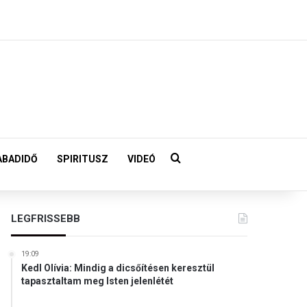
Keresés:
ABADIDŐ
SPIRITUSZ
VIDEÓ
LEGFRISSEBB
19:09
Kedl Olívia: Mindig a dicsőítésen keresztül
tapasztaltam meg Isten jelenlétét