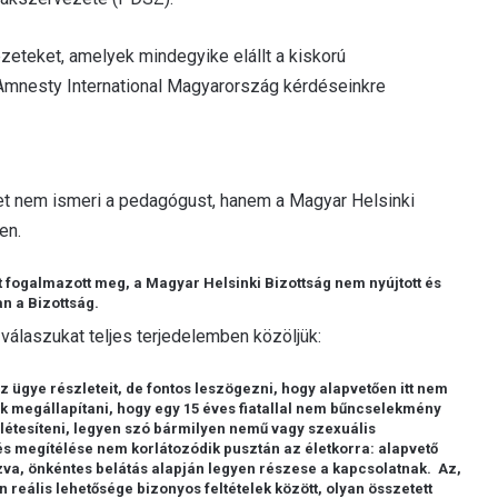
ezeteket, amelyek mindegyike elállt a kiskorú
 Amnesty International Magyarország kérdéseinkre
et nem ismeri a pedagógust, hanem a Magyar Helsinki
en.
st fogalmazott meg, a Magyar Helsinki Bizottság nem nyújtott és
an a Bizottság.
válaszukat teljes terjedelemben közöljük:
z ügye részleteit, de fontos leszögezni, hogy alapvetően itt nem
nk megállapítani, hogy egy 15 éves fiatallal nem bűncselekmény
létesíteni, legyen szó bármilyen nemű vagy szexuális
s megítélése nem korlátozódik pusztán az életkorra: alapvető
zva, önkéntes belátás alapján legyen részese a kapcsolatnak. Az,
reális lehetősége bizonyos feltételek között, olyan összetett