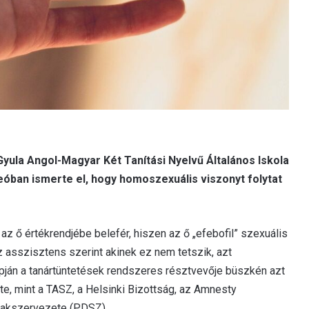
 Gyula Angol-Magyar Két Tanítási Nyelvű Általános Iskola
óban ismerte el, hogy homoszexuális viszonyt folytat
 az ő értékrendjébe belefér, hiszen az ő „efebofil” szexuális
 asszisztens szerint akinek ez nem tetszik, azt
lapján a tanártüntetések rendszeres résztvevője büszkén azt
tte, mint a TASZ, a Helsinki Bizottság, az Amnesty
zakszervezete (PDSZ).