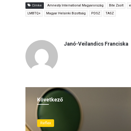
Címke
Amnesty International Magyarország
Bite Zsolt
e
LMBTQ+
Magyar Helsinki Bizottság
PDSZ
TASZ
Janó-Veilandics Franciska
Következő
Reflex