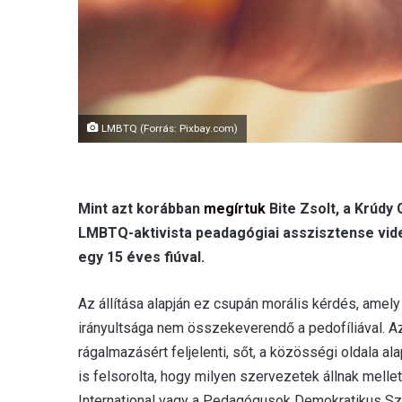
LMBTQ (Forrás: Pixbay.com)
Mint azt korábban
megírtuk
Bite Zsolt, a Krúdy
LMBTQ-aktivista peadagógiai asszisztense vide
egy 15 éves fiúval.
Az állítása alapján ez csupán morális kérdés, amely
irányultsága nem összekeverendő a pedofíliával. Az
rágalmazásért feljelenti, sőt, a közösségi oldala a
is felsorolta, hogy milyen szervezetek állnak melle
International vagy a Pedagógusok Demokratikus S