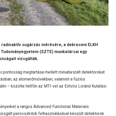
 a radioaktív sugárzás mérésére, a debreceni ELKH
i Tudományegyetem (SZTE) munkatársai egy
onságait vizsgálták.
si pontosság megtartása mellett miniatürizált detektorokat
atásban, az atomerőművekben, valamint a fúziós
lni – közölte hétfőn az MTI-vel az Eötvös Loránd Kutatási
nyeiket a rangos Advanced Functional Materials
izsgált perovszkitok felhasználásával készült detektorok