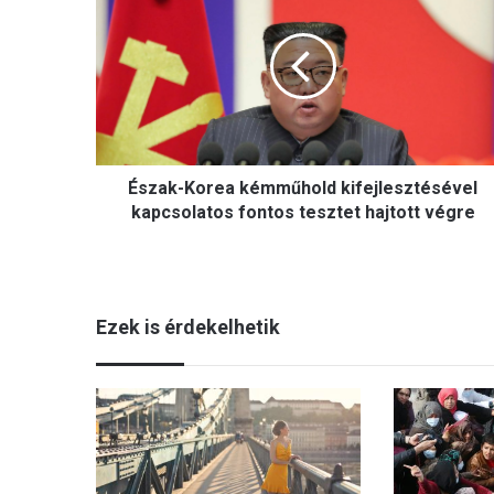
s
z
a
k
-
K
o
r
Észak-Korea kémműhold kifejlesztésével
e
a
kapcsolatos fontos tesztet hajtott végre
k
é
m
m
Ezek is érdekelhetik
ű
h
o
l
d
k
i
f