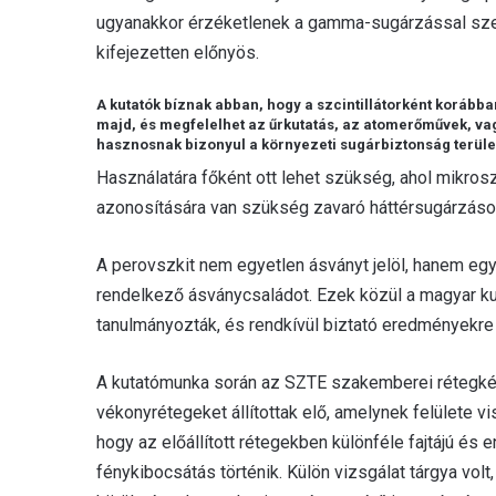
ugyanakkor érzéketlenek a gamma-sugárzással sz
kifejezetten előnyös.
A kutatók bíznak abban, hogy a szcintillátorként korább
majd, és megfelelhet az űrkutatás, az atomerőművek, va
hasznosnak bizonyul a környezeti sugárbiztonság terület
Használatára főként ott lehet szükség, ahol mikro
azonosítására van szükség zavaró háttérsugárzások
A perovszkit nem egyetlen ásványt jelöl, hanem egy
rendelkező ásványcsaládot. Ezek közül a magyar kut
tanulmányozták, és rendkívül biztató eredményekre j
A kutatómunka során az SZTE szakemberei rétegkés
vékonyrétegeket állítottak elő, amelynek felülete 
hogy az előállított rétegekben különféle fajtájú és
fénykibocsátás történik. Külön vizsgálat tárgya vol