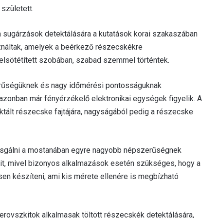
született.
 a sugárzások detektálására a kutatások korai szakaszában
ználtak, amelyek a beérkező részecskékre
 elsötétített szobában, szabad szemmel történtek.
zerűségüknek és nagy időmérési pontosságuknak
 azonban már fényérzékelő elektronikai egységek figyelik. A
tektált részecske fajtájára, nagyságából pedig a részecske
izsgálni a mostanában egyre nagyobb népszerűségnek
gait, mivel bizonyos alkalmazások esetén szükséges, hogy a
sen készíteni, ami kis mérete ellenére is megbízható
erovszkitok alkalmasak töltött részecskék detektálására,