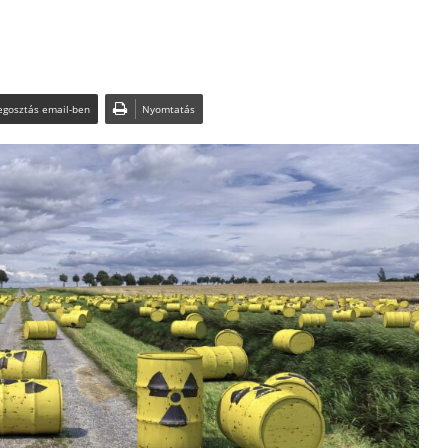
gosztás email-ben
Nyomtatás