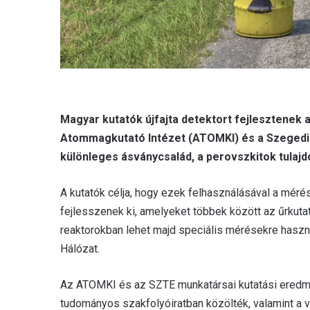
Magyar kutatók újfajta detektort fejlesztenek
Atommagkutató Intézet (ATOMKI) és a Szeged
különleges ásványcsalád, a perovszkitok tulajd
A kutatók célja, hogy ezek felhasználásával a méré
fejlesszenek ki, amelyeket többek között az űrkut
reaktorokban lehet majd speciális mérésekre haszná
Hálózat.
Az ATOMKI és az SZTE munkatársai kutatási eredmé
tudományos szakfolyóiratban közölték, valamint a v