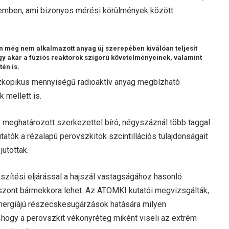
emben, ami bizonyos mérési körülmények között
an még nem alkalmazott anyag új szerepében kiválóan teljesít
gy akár a fúziós reaktorok szigorú követelményeinek, valamint
én is.
szkopikus mennyiségű radioaktív anyag megbízható
 mellett is.
 meghatározott szerkezettel bíró, négyszáznál több taggal
atók a rézalapú perovszkitok szcintillációs tulajdonságait
utottak.
zítési eljárással a hajszál vastagságához hasonló
viszont bármekkora lehet. Az ATOMKI kutatói megvizsgálták,
 energiájú részecskesugárzások hatására milyen
t, hogy a perovszkit vékonyréteg miként viseli az extrém