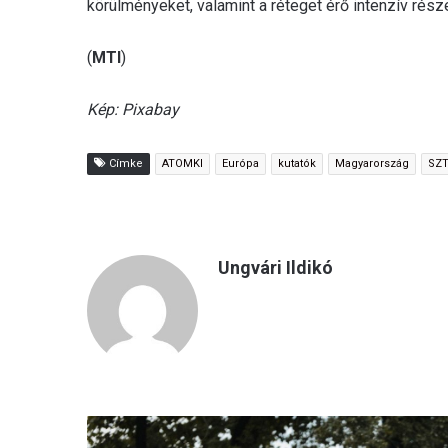
körülményeket, valamint a réteget érő intenzív rés
(
MTI
)
Kép: Pixabay
Címke
ATOMKI
Európa
kutatók
Magyarország
SZ
Ungvári Ildikó