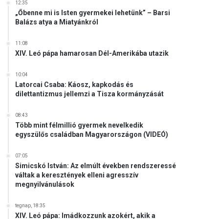
12:35
„Őbenne mi is Isten gyermekei lehetünk” – Barsi
Balázs atya a Miatyánkról
11:08
XIV. Leó pápa hamarosan Dél-Amerikába utazik
10:04
Latorcai Csaba: Káosz, kapkodás és
dilettantizmus jellemzi a Tisza kormányzását
08:43
Több mint félmillió gyermek nevelkedik
egyszülős családban Magyarországon (VIDEÓ)
07:05
Simicskó István: Az elmúlt években rendszeressé
váltak a keresztények elleni agresszív
megnyilvánulások
tegnap, 18:35
XIV. Leó pápa: Imádkozzunk azokért, akik a