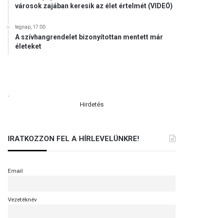
városok zajában keresik az élet értelmét (VIDEÓ)
tegnap, 17:00
A szívhangrendelet bizonyítottan mentett már
életeket
.
Hirdetés
IRATKOZZON FEL A HÍRLEVELÜNKRE!
Email
Vezetéknév