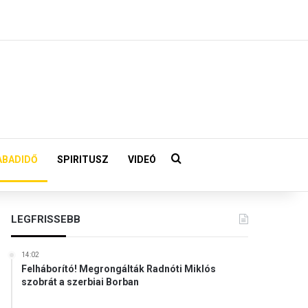
Keresés:
ABADIDŐ
SPIRITUSZ
VIDEÓ
LEGFRISSEBB
14:02
Felháborító! Megrongálták Radnóti Miklós
szobrát a szerbiai Borban