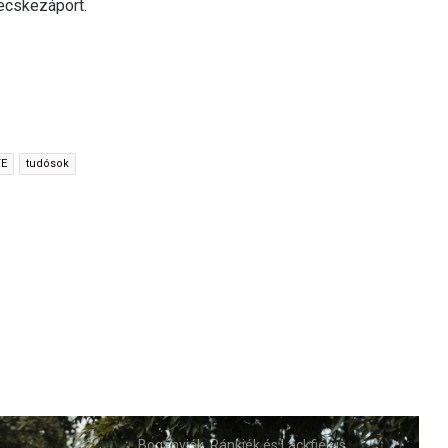
zecskezáport.
TE
tudósok
Bogányiék, Ránkiék és Lackfiék is