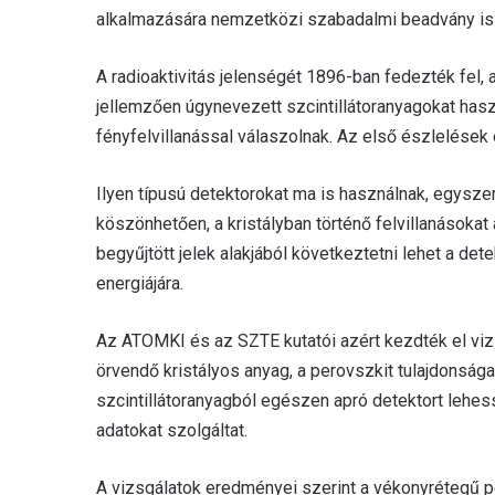
alkalmazására nemzetközi szabadalmi beadvány is 
A radioaktivitás jelenségét 1896-ban fedezték fel,
jellemzően úgynevezett szcintillátoranyagokat has
fényfelvillanással válaszolnak. Az első észlelések
Ilyen típusú detektorokat ma is használnak, egys
köszönhetően, a kristályban történő felvillanásokat
begyűjtött jelek alakjából következtetni lehet a de
energiájára.
Az ATOMKI és az SZTE kutatói azért kezdték el v
örvendő kristályos anyag, a perovszkit tulajdonsá
szcintillátoranyagból egészen apró detektort lehes
adatokat szolgáltat.
A vizsgálatok eredményei szerint a vékonyrétegű p