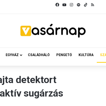
Facebook
YouTube
Instagram
Spotify
TikTok
RSS
EGYHÁZ
CSALÁDHÁLÓ
PENGETŐ
KULTÚRA
SZ
jta detektort
oaktív sugárzás