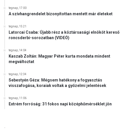
tegnap, 17:00
A szívhangrendelet bizonyítottan mentett már életeket
tegnap, 15:21
Latorcai Csaba: Újabb rész a köztársasági elnököt kereső
roncsderbi-sorozatban (VIDEÓ)
tegnap, 14:04
Kaszab Zoltán: Magyar Péter kurta mondata mindent
megváltoztat
tegnap, 12:34
Sebestyén Géza: Mégsem hatékony a fogyasztás
visszafogása, koraiak voltak a győzelmi jelentések
tegnap, 11:06
Extrém forróság: 31 fokos napi középhőmérséklet jön
.