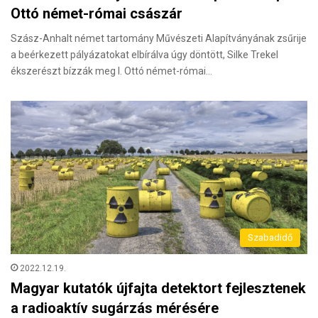
Ottó német-római császár
Szász-Anhalt német tartomány Művészeti Alapítványának zsűrije
a beérkezett pályázatokat elbírálva úgy döntött, Silke Trekel
ékszerészt bízzák meg I. Ottó német-római…
Szabadidő
2022.12.19.
Magyar kutatók újfajta detektort fejlesztenek
a radioaktív sugárzás mérésére