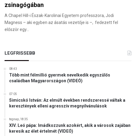
zsinagógában
A Chapel Hill-i Észak-Karolinai Egyetem professzora, Jodi
Magness – aki egyben az ásatás vezetője is –, fedezett fel
először egy…
LEGFRISSEBB
08:43
Több mint félmillió gyermek nevelkedik egyszülős
családban Magyarországon (VIDEÓ)
07:05
Simicskó István: Az elmúlt években rendszeressé váltak a
keresztények elleni agresszív megnyilvánulások
tegnap, 18:35
XIV. Leó pápa: Imádkozzunk azokért, akik a városok zajában
keresik az élet értelmét (VIDEÓ)