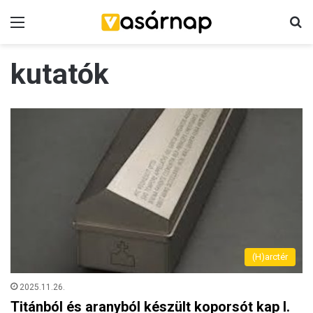
Menü
K
kutatók
(H)arctér
2025.11.26.
Titánból és aranyból készült koporsót kap I.