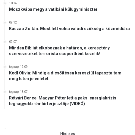
10:14
Moszkvába megy a vatikáni külügyminiszter
09:12
Kaszab Zoltán: Most lett volna valódi szükség a közmédiára
07:07
Minden Bibliát elkoboznak a határon, a keresztény
szervezeteket terrorista csoportként kezelik!
tegnap, 19:09
Kedl Olívia: Mindig a dicsőítésen keresztül tapasztaltam
meg Isten jelenlétét
tegnap, 18:07
Rétvári Bence: Magyar Péter lett a paksi energiakrízis
legnagyobb rémhírterjesztője (VIDEÓ)
.
Hirdetés