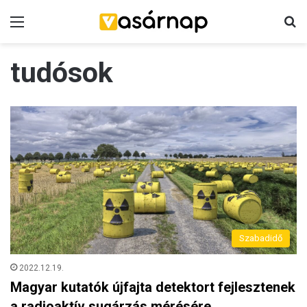
Menü
K
tudósok
Szabadidő
2022.12.19.
Magyar kutatók újfajta detektort fejlesztenek
a radioaktív sugárzás mérésére