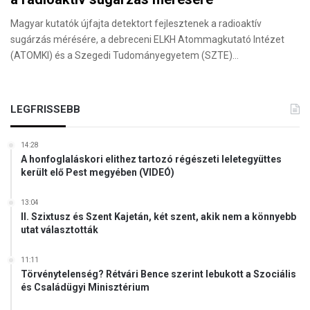
Magyar kutatók újfajta detektort fejlesztenek a radioaktív
sugárzás mérésére, a debreceni ELKH Atommagkutató Intézet
(ATOMKI) és a Szegedi Tudományegyetem (SZTE)…
LEGFRISSEBB
14:28
A honfoglaláskori elithez tartozó régészeti leletegyüttes
került elő Pest megyében (VIDEÓ)
13:04
II. Szixtusz és Szent Kajetán, két szent, akik nem a könnyebb
utat választották
11:11
Törvénytelenség? Rétvári Bence szerint lebukott a Szociális
és Családügyi Minisztérium