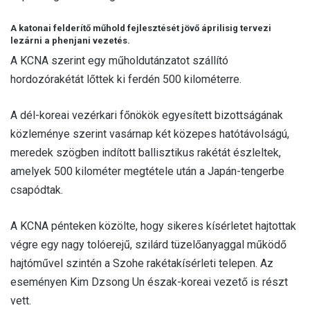
A katonai felderítő műhold fejlesztését jövő áprilisig tervezi
lezárni a phenjani vezetés.
A KCNA szerint egy műholdutánzatot szállító
hordozórakétát lőttek ki ferdén 500 kilométerre.
A dél-koreai vezérkari főnökök egyesített bizottságának
közleménye szerint vasárnap két közepes hatótávolságú,
meredek szögben indított ballisztikus rakétát észleltek,
amelyek 500 kilométer megtétele után a Japán-tengerbe
csapódtak.
A KCNA pénteken közölte, hogy sikeres kísérletet hajtottak
végre egy nagy tolóerejű, szilárd tüzelőanyaggal működő
hajtóművel szintén a Szohe rakétakísérleti telepen. Az
eseményen Kim Dzsong Un észak-koreai vezető is részt
vett.