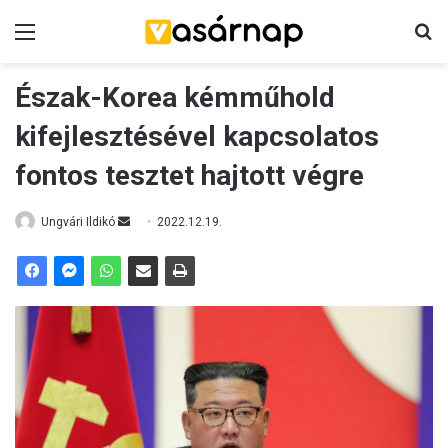
Menü
K
Észak-Korea kémműhold
kifejlesztésével kapcsolatos
fontos tesztet hajtott végre
Ungvári Ildikó
S
2022.12.19.
e
n
d
a
n
e
m
a
i