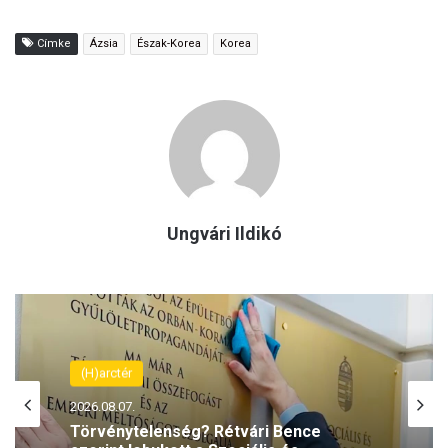
Címke
Ázsia
Észak-Korea
Korea
Ungvári Ildikó
(H)arctér
2026.08.06.
(H)arctér
Rétvári Bence: Magyar Péter lett a paksi
2026.08.07.