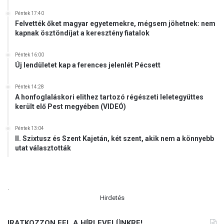
Péntek 17:40
Felvették őket magyar egyetemekre, mégsem jöhetnek: nem
kapnak ösztöndíjat a keresztény fiatalok
Péntek 16:00
Új lendületet kap a ferences jelenlét Pécsett
Péntek 14:28
A honfoglaláskori elithez tartozó régészeti leletegyüttes
került elő Pest megyében (VIDEÓ)
Péntek 13:04
II. Szixtusz és Szent Kajetán, két szent, akik nem a könnyebb
utat választották
.
Hirdetés
IRATKOZZON FEL A HÍRLEVELÜNKRE!