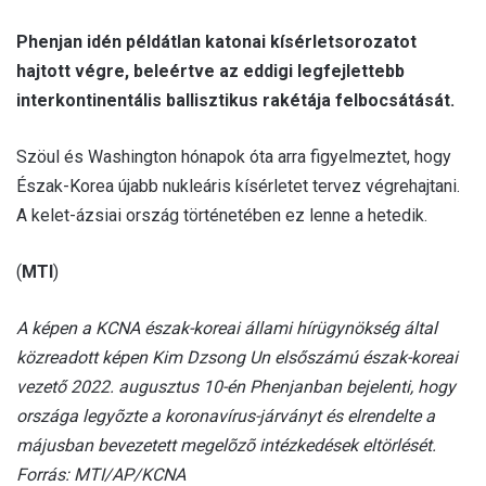
Phenjan idén példátlan katonai kísérletsorozatot
hajtott végre, beleértve az eddigi legfejlettebb
interkontinentális ballisztikus rakétája felbocsátását.
Szöul és Washington hónapok óta arra figyelmeztet, hogy
Észak-Korea újabb nukleáris kísérletet tervez végrehajtani.
A kelet-ázsiai ország történetében ez lenne a hetedik.
(
MTI
)
A képen a KCNA észak-koreai állami hírügynökség által
közreadott képen Kim Dzsong Un elsőszámú észak-koreai
vezető 2022. augusztus 10-én Phenjanban bejelenti, hogy
országa legyõzte a koronavírus-járványt és elrendelte a
májusban bevezetett megelõzõ intézkedések eltörlését.
Forrás: MTI/AP/KCNA