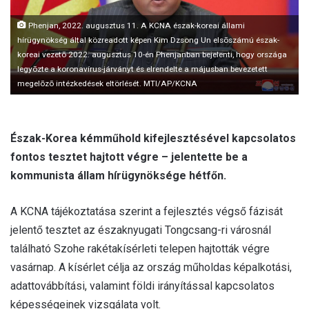
l
Phenjan, 2022. augusztus 11. A KCNA észak-koreai állami
hírügynökség által közreadott képen Kim Dzsong Un elsõszámú észak-
koreai vezetõ 2022. augusztus 10-én Phenjanban bejelenti, hogy országa
legyõzte a koronavírus-járványt és elrendelte a májusban bevezetett
megelõzõ intézkedések eltörlését. MTI/AP/KCNA
Észak-Korea kémműhold kifejlesztésével kapcsolatos
fontos tesztet hajtott végre – jelentette be a
kommunista állam hírügynöksége hétfőn.
A KCNA tájékoztatása szerint a fejlesztés végső fázisát
jelentő tesztet az északnyugati Tongcsang-ri városnál
található Szohe rakétakísérleti telepen hajtották végre
vasárnap. A kísérlet célja az ország műholdas képalkotási,
adattovábbítási, valamint földi irányítással kapcsolatos
képességeinek vizsgálata volt.