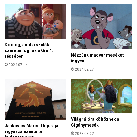
e
s
v
z
a
?
n
,
d
e
3 dolog, amit a szülők
m
szeretni fognak a Gru 4.
e
Nézzünk magyar meséket
részében
g
ingyen!
t
2024.07.14.
2024.02.27.
e
l
t
Világhálóra költöznek a
Cigánymesék
Jankovics Marcell figurája
vigyázza ezentúl a
2023.03.02.