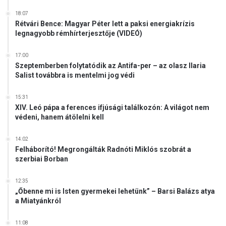
18:07
Rétvári Bence: Magyar Péter lett a paksi energiakrízis
legnagyobb rémhírterjesztője (VIDEÓ)
17:00
Szeptemberben folytatódik az Antifa-per – az olasz Ilaria
Salist továbbra is mentelmi jog védi
15:31
XIV. Leó pápa a ferences ifjúsági találkozón: A világot nem
védeni, hanem átölelni kell
14:02
Felháborító! Megrongálták Radnóti Miklós szobrát a
szerbiai Borban
12:35
„Őbenne mi is Isten gyermekei lehetünk” – Barsi Balázs atya
a Miatyánkról
11:08