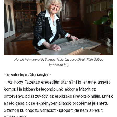
Henrik Irén operatőr, Dargay Attila özvegye (Fotó: Tóth Gábor,
Vasarnap.hu)
– Mi volt a baj a Lúdas Matyival?
– Az, hogy Fazekas eredetijén akár sírni is lehetne, annyira
komor. Ha jobban belegondolunk, akkor a Matyit az
öntörvényű bosszúvágy, az erőszakos retorzió hajtja. Ennek
a feloldása a cselekményben állandó problémát jelentett.
Számos különböző variációt kipróbált, de nem sikerült