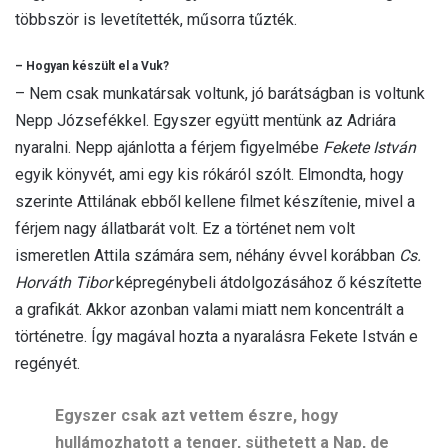
többször is levetítették, műsorra tűzték.
– Hogyan készült el a Vuk?
– Nem csak munkatársak voltunk, jó barátságban is voltunk
Nepp Józsefékkel. Egyszer együtt mentünk az Adriára
nyaralni. Nepp ajánlotta a férjem figyelmébe
Fekete István
egyik könyvét, ami egy kis rókáról szólt. Elmondta, hogy
szerinte Attilának ebből kellene filmet készítenie, mivel a
férjem nagy állatbarát volt. Ez a történet nem volt
ismeretlen Attila számára sem, néhány évvel korábban
Cs.
Horváth Tibor
képregénybeli átdolgozásához ő készítette
a grafikát. Akkor azonban valami miatt nem koncentrált a
történetre. Így magával hozta a nyaralásra Fekete István e
regényét.
Egyszer csak azt vettem észre, hogy
hullámozhatott a tenger, süthetett a Nap, de