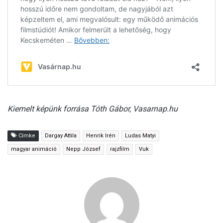
Kiemelt képünk forrása Tóth Gábor, Vasarnap.hu
Címke
Dargay Attila
Henrik Irén
Ludas Matyi
magyar animáció
Nepp József
rajzfilm
Vuk