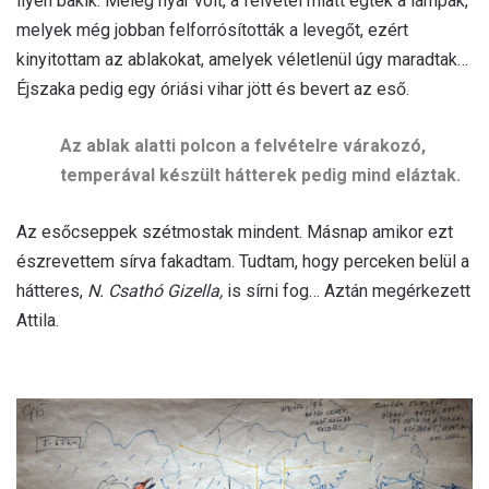
ilyen bakik. Meleg nyár volt, a felvétel miatt égtek a lámpák,
melyek még jobban felforrósították a levegőt, ezért
kinyitottam az ablakokat, amelyek véletlenül úgy maradtak…
Éjszaka pedig egy óriási vihar jött és bevert az eső.
Az ablak alatti polcon a felvételre várakozó,
temperával készült hátterek pedig mind eláztak.
Az esőcseppek szétmostak mindent. Másnap amikor ezt
észrevettem sírva fakadtam. Tudtam, hogy perceken belül a
hátteres,
N. Csathó Gizella,
is sírni fog… Aztán megérkezett
Attila.