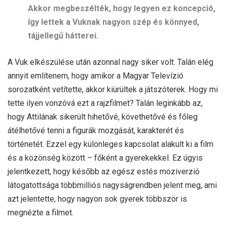
Akkor megbeszélték, hogy legyen ez koncepció,
így lettek a Vuknak nagyon szép és könnyed,
tájjellegű hátterei.
A Vuk elkészülése után azonnal nagy siker volt. Talán elég
annyit említenem, hogy amikor a Magyar Televízió
sorozatként vetítette, akkor kiürültek a játszóterek. Hogy mi
tette ilyen vonzóvá ezt a rajzfilmet? Talán leginkább az,
hogy Attilának sikerült hihetővé, követhetővé és főleg
átélhetővé tenni a figurák mozgását, karakterét és
történetét. Ezzel egy különleges kapcsolat alakult ki a film
és a közönség között – főként a gyerekekkel. Ez úgyis
jelentkezett, hogy később az egész estés moziverzió
látogatottsága többmilliós nagyságrendben jelent meg, ami
azt jelentette, hogy nagyon sok gyerek többször is
megnézte a filmet.