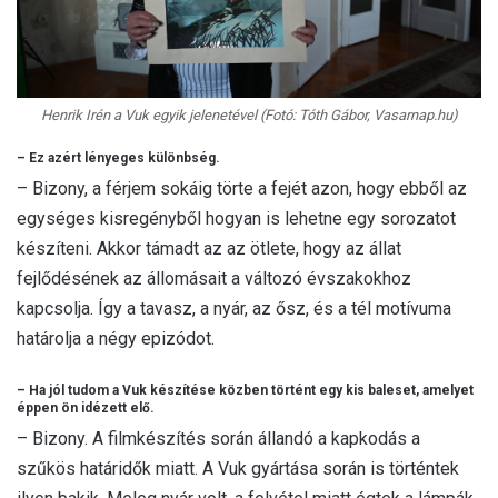
Henrik Irén a Vuk egyik jelenetével (Fotó: Tóth Gábor, Vasarnap.hu)
– Ez azért lényeges különbség.
– Bizony, a férjem sokáig törte a fejét azon, hogy ebből az
egységes kisregényből hogyan is lehetne egy sorozatot
készíteni. Akkor támadt az az ötlete, hogy az állat
fejlődésének az állomásait a változó évszakokhoz
kapcsolja. Így a tavasz, a nyár, az ősz, és a tél motívuma
határolja a négy epizódot.
– Ha jól tudom a Vuk készítése közben történt egy kis baleset, amelyet
éppen ön idézett elő.
– Bizony. A filmkészítés során állandó a kapkodás a
szűkös határidők miatt. A Vuk gyártása során is történtek