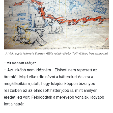
A Vuk egyik jelenete Dargay Attila rajzán (Fotó: Tóth Gábor, Vasarnap.hu)
– Mit mondott a férje?
– Azt inkább nem idézném… Elhiheti nem repesett az
örömtől. Majd elkezdte nézni a háttereket és arra a
megállapításra jutott, hogy tulajdonképpen bizonyos
részeiben ez az elmosott háttér jobb is, mint amilyen
eredetileg volt. Feloldódtak a merevebb vonalak, lágyabb
lett a háttér.