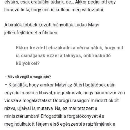
elvtárs, csak gratulálni tudunk, de… Akkor pedig jött egy
hosszú lista, hogy min is kellene még változtatni.
A bírálók többek között hiányolták Lúdas Matyi
jellemfejlődését a filmben.
Ekkor kezdett elszakadni a cérna náluk, hogy mit
is csináljanak ezzel a taknyos, önbíráskodó
kölyökkel?
– Mi volt végül a megoldás?
– Kitalálták, hogy amikor Matyi az őt ért botütések után
egyedül marad a libával, megesküszik, hogy háromszor veri
vissza a megaláztatást Döbrögi uraságon: mindezt öklét
rázva, ujjaival is mutatva. Na, ez már tetszett a
minisztériumban! Elfogadták a forgatókönyvet és
megindulhatott férjem első egészestés rajzfilmjének a