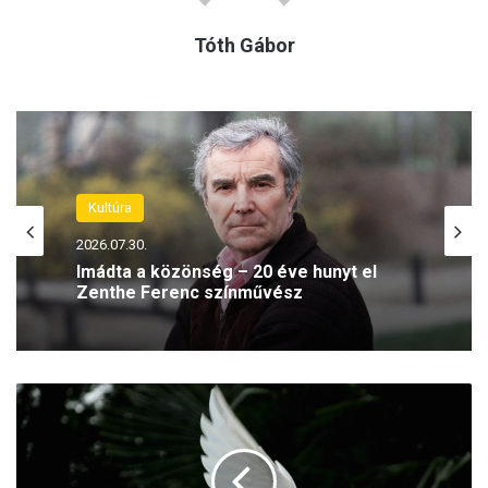
Tóth Gábor
Kultúra
2026.07.30.
Imádta a közönség – 20 éve hunyt el
Zenthe Ferenc színművész
M
o
l
n
á