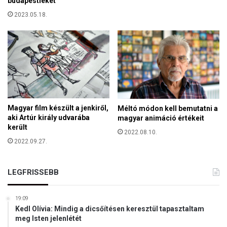
budapestieket
2023.05.18.
Magyar film készült a jenkiről,
Méltó módon kell bemutatni a
aki Artúr király udvarába
magyar animáció értékeit
került
2022.08.10.
2022.09.27.
LEGFRISSEBB
19:09
Kedl Olívia: Mindig a dicsőítésen keresztül tapasztaltam
meg Isten jelenlétét