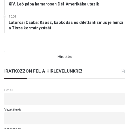
XIV. Leó pápa hamarosan Dél-Amerikába utazik
10:04
Latorcai Csaba: Káosz, kapkodás és dilettantizmus jellemzi
a Tisza kormányzását
.
Hirdetés
IRATKOZZON FEL A HÍRLEVELÜNKRE!
Email
Vezetéknév
Keresztnév