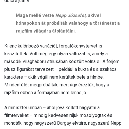
dűlőre jutnia.
Maga mellé vette
Nepp Józsefet,
akivel
hónapokon át próbálták valahogy a történetet a
rajzfilm világára átplántálni.
Kilenc különböző variációt, forgatókönyvtervet is
készítettek. Volt még egy olyan változat is, amely a
második világháború stílusában készült volna el. A férjem
plusz figurákat tervezett – például a kukta és a szakács
karaktere – akik végül nem kerültek bele a filmbe.
Mindenfélét megpróbáltak, mert úgy érezték, hogy a
rajzfilm ebben a formájában nem lenne jó.
A minisztériumban – ahol jóvá kellett hagyatni a
filmterveket – mindig kedvesen rájuk mosolyogtak és
mondták, hogy nagyszerű Dargay elvtárs, nagyszerű Nepp