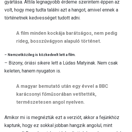
gyártása. Attila legnagyobb érdeme szerintem éppen az
volt, hogy meg tudta találni azt a hangot, amivel ennek a
történetnek kedvességet tudott adni.
A film minden kockája barátságos, nem pedig
rideg, bosszúvágyon alapuló történet.
– Nemzetközileg is közkedvelt lett a film.
– Bizony, óriási sikere lett a Lúdas Matyinak. Nem csak
keleten, hanem nyugaton is.
A magyar bemutató után egy évvel a BBC
karácsonyi főműsorában vetítették,
természetesen angol nyelven.
Amikor mi is megnéztük ezt a verziót, akkor a fejünkhöz
kaptunk, hogy ez sokkal jobban hangzik angolul, mint