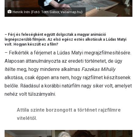
Henrik Irén (Fotó: Tóth Gábor, Vasarnap.hu)
– Férj és feleségként együtt dolgoztak a magyar animáció
legnépszerűbb filmjein. Az első egész estés alkotásuk a Lúdas Matyi
volt. Hogyan készült ez a film?
– Felkérték a férjemet a Lúdas Matyi megrajzfilmesítésére.
Alaposan áttanulmányozta az eredeti történetet, de úgy
ítélte meg, hogy mindenre alkalmas
Fazekas Mihály
alkotása, csak éppen arra nem, hogy rajzfilmet készítsenek
belőle. Ráadásul a korábbi natúrfilm nagy siker volt, amelyet
nehéz volt túlszárnyalni.
Attila szinte borzongott a történet rajzfilmre
vitelétől.