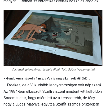
magyarul! Remek szinkront készítettek hozzá az angolok.
Vuk egyik jelenetének részlete (Fotó: Tóth Gábor, Vasarnap.hu)
– Gondolom a második filmje, a Vuk is nagy siker volt külföldön.
– Érdekes, de a Vuk inkább Magyarországon volt népszerű.
Az 1984-ben elkészült Szaffi viszont mindent vitt külföldön.
Sosem tudtuk, hogy miért lett az a keresettebb, de tény,
hogy a Lúdas Matyival együtt a Szaffit számos országban