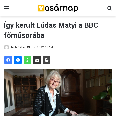
Menü
K
Így került Lúdas Matyi a BBC
főműsorába
Tóth Gábor
S
2022.03.14.
e
n
d
a
n
e
m
a
i
l