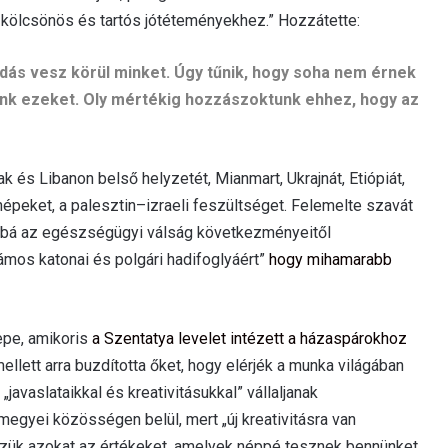
kölcsönös és tartós jótéteményekhez.” Hozzátette:
ndás vesz körül minket. Úgy tűnik, hogy soha nem érnek
nk ezeket. Oly mértékig hozzászoktunk ehhez, hogy az
rak és Libanon belső helyzetét, Mianmart, Ukrajnát, Etiópiát,
népeket, a palesztin–izraeli feszültséget. Felemelte szavát
bbá az egészségügyi válság következményeitől
zámos katonai és polgári hadifoglyáért”
hogy mihamarabb
epe, amikoris
a Szentatya levelet intézett a házaspárokhoz
llett arra buzdította őket, hogy elérjék a munka világában
javaslataikkal és kreativitásukkal” vállaljanak
gyei közösségen belül, mert „új kreativitásra van
zzük azokat az értékeket, amelyek néppé tesznek bennünket