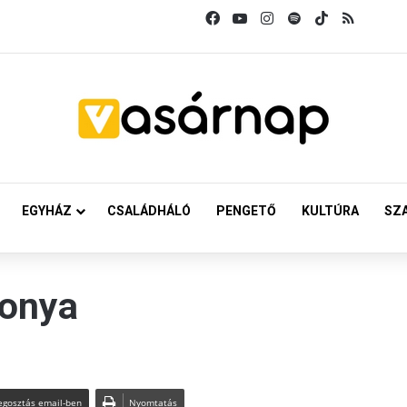
Facebook
YouTube
Instagram
Spotify
TikTok
RSS
EGYHÁZ
CSALÁDHÁLÓ
PENGETŐ
KULTÚRA
SZ
sonya
gosztás email-ben
Nyomtatás