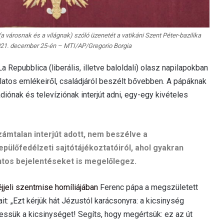
 városnak és a világnak) szóló üzenetét a vatikáni Szent Péter-bazilika
2021. december 25-én – MTI/AP/Gregorio Borgia
 Repubblica (liberális, illetve baloldali) olasz napilapokban
latos emlékeiről, családjáról beszélt bővebben. A pápáknak
diónak és televíziónak interjút adni, egy-egy kivételes
ámtalan interjút adott, nem beszélve a
ülőfedélzeti sajtótájékoztatóiról, ahol gyakran
ntos bejelentéseket is megelőlegez.
jjeli szentmise homíliájában
Ferenc pápa a megszületett
ait: „Ezt kérjük hát Jézustól karácsonyra: a kicsinység
ressük a kicsinységet! Segíts, hogy megértsük: ez az út