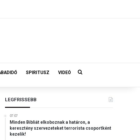
Keresés:
ABADIDŐ
SPIRITUSZ
VIDEÓ
LEGFRISSEBB
07:07
Minden Bibliát elkoboznak a határon, a
keresztény szervezeteket terrorista csoportként
kezelik!