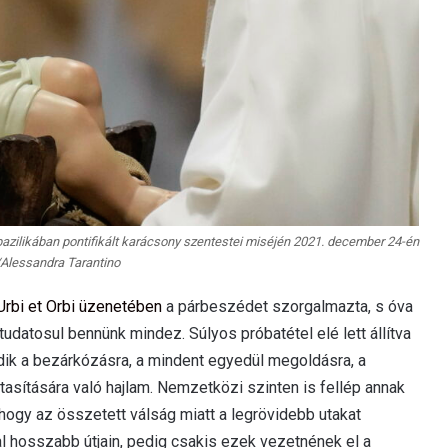
-bazilikában pontifikált karácsony szentestei miséjén 2021. december 24-én
Alessandra Tarantino
Urbi et Orbi üzenetében
a párbeszédet szorgalmazta, s óva
 tudatosul bennünk mindez. Súlyos próbatétel elé lett állítva
dik a bezárkózásra, a mindent egyedül megoldásra, a
tasítására való hajlam. Nemzetközi szinten is fellép annak
hogy az összetett válság miatt a legrövidebb utakat
l hosszabb útjain, pedig csakis ezek vezetnének el a