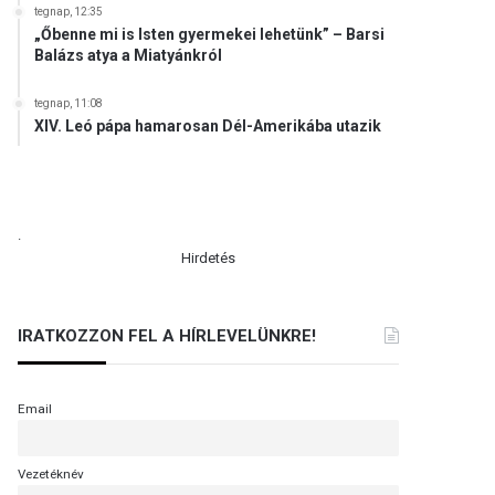
tegnap, 12:35
„Őbenne mi is Isten gyermekei lehetünk” – Barsi
Balázs atya a Miatyánkról
tegnap, 11:08
XIV. Leó pápa hamarosan Dél-Amerikába utazik
.
Hirdetés
IRATKOZZON FEL A HÍRLEVELÜNKRE!
Email
Vezetéknév