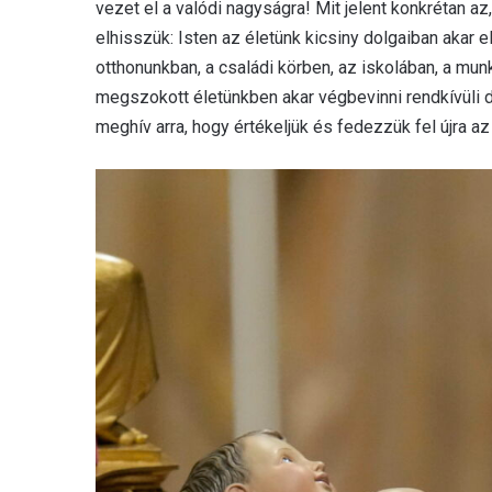
vezet el a valódi nagyságra! Mit jelent konkrétan a
elhisszük: Isten az életünk kicsiny dolgaiban akar 
otthonunkban, a családi körben, az iskolában, a mu
megszokott életünkben akar végbevinni rendkívüli d
meghív arra, hogy értékeljük és fedezzük fel újra az