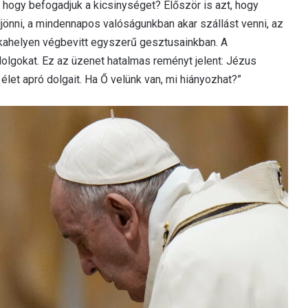
z, hogy befogadjuk a kicsinységet? Először is azt, hogy
eljönni, a mindennapos valóságunkban akar szállást venni, az
nkahelyen végbevitt egyszerű gesztusainkban. A
olgokat. Ez az üzenet hatalmas reményt jelent: Jézus
 élet apró dolgait. Ha Ő velünk van, mi hiányozhat?”