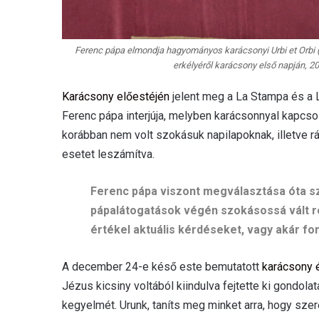
Ferenc pápa elmondja hagyományos karácsonyi Urbi et Orbi (a
erkélyéről karácsony első napján, 
Karácsony előestéjén
jelent meg a La Stampa és a La
Ferenc pápa interjúja, melyben karácsonnyal kapcso
korábban nem volt szokásuk napilapoknak, illetve rá
esetet leszámítva.
Ferenc pápa viszont megválasztása óta sz
pápalátogatások végén szokásossá vált rep
értékel aktuális kérdéseket, vagy akár fo
A december 24-e késő este bemutatott
karácsony é
Jézus kicsiny voltából kiindulva fejtette ki gondolat
kegyelmét. Urunk, taníts meg minket arra, hogy sze