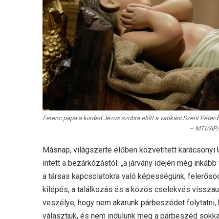
Ferenc pápa a kisded Jézus szobra előtt a vatikáni Szent Péter
– MTI/AP/
Másnap, világszerte élőben közvetített karácsonyi
intett a bezárkózástól: „a járvány idején még inkább
a társas kapcsolatokra való képességünk; felerősö
kilépés, a találkozás és a közös cselekvés visszau
veszélye, hogy nem akarunk párbeszédet folytatni, 
választjuk, és nem indulunk meg a párbeszéd sokka