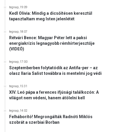
tegnap, 19:09
Kedl Olívia: Mindig a dicsőítésen keresztül
tapasztaltam meg Isten jelenlétét
tegnap, 18:07
Rétvári Bence: Magyar Péter lett a paksi
energiakrízis legnagyobb rémhírterjesztője
(VIDEÓ)
tegnap, 17:00
Szeptemberben folytatódik az Antifa-per – az
olasz Ilaria Salist továbbra is mentelmi jog védi
tegnap, 15:31
XIV. Leó pápa a ferences ifjúsági találkozón: A
világot nem védeni, hanem átölelni kell
tegnap, 14:02
Felháborító! Megrongálták Radnóti Miklós
szobrát a szerbiai Borban