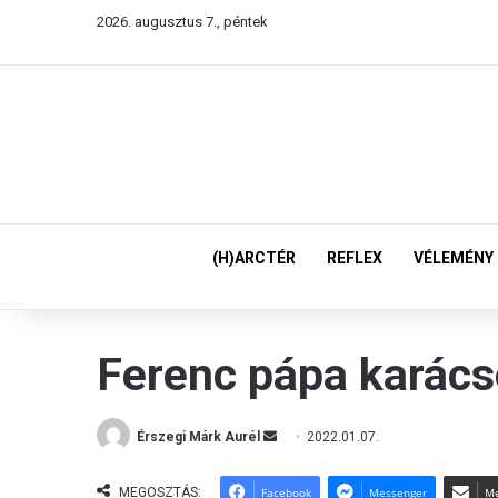
2026. augusztus 7., péntek
(H)ARCTÉR
REFLEX
VÉLEMÉNY
Ferenc pápa karác
Érszegi Márk Aurél
S
2022.01.07.
e
n
MEGOSZTÁS:
Facebook
Messenger
Me