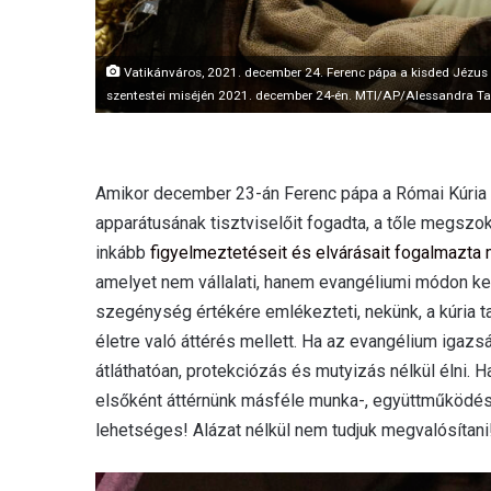
Vatikánváros, 2021. december 24. Ferenc pápa a kisded Jézus sz
szentestei miséjén 2021. december 24-én. MTI/AP/Alessandra Ta
Amikor december 23-án Ferenc pápa a Római Kúria m
apparátusának tisztviselőit fogadta, a tőle megsz
inkább
figyelmeztetéseit és elvárásait fogalmazta
amelyet nem vállalati, hanem evangéliumi módon kel
szegénység értékére emlékezteti, nekünk, a kúria t
életre való áttérés mellett. Ha az evangélium igaz
átláthatóan, protekciózás és mutyizás nélkül élni. H
elsőként áttérnünk másféle munka-, együttműködési 
lehetséges! Alázat nélkül nem tudjuk megvalósítani