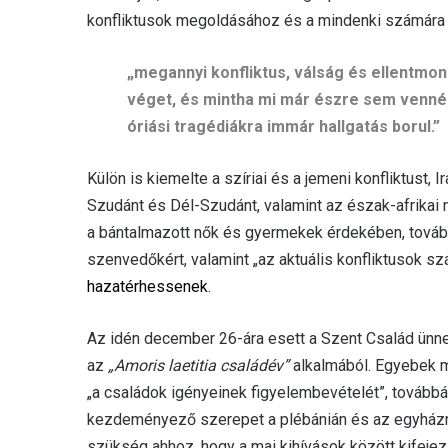
konfliktusok megoldásához és a mindenki számára 
„megannyi konfliktus, válság és ellentmo
véget, és mintha mi már észre sem venné
óriási tragédiákra immár hallgatás borul.”
Külön is kiemelte a szíriai és a jemeni konfliktust, I
Szudánt és Dél-Szudánt, valamint az észak-afrikai 
a bántalmazott nők és gyermekek érdekében, tová
szenvedőkért, valamint „az aktuális konfliktusok s
hazatérhessenek
.
Az idén december 26-ára esett a Szent Család ünn
az
„Amoris laetitia családév”
alkalmából. Egyebek me
„a családok igényeinek figyelembevételét”, továbbá „
kezdeményező szerepet a plébánián és az egyházme
szükség ahhoz, hogy a mai kihívások között kifeje