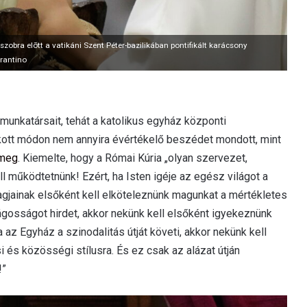
obra elõtt a vatikáni Szent Péter-bazilikában pontifikált karácsony
rantino
unkatársait, tehát a katolikus egyház központi
okott módon nem annyira évértékelő beszédet mondott, mint
 meg
. Kiemelte, hogy a Római Kúria „olyan szervezet,
l működtetnünk! Ezért, ha Isten igéje az egész világot a
agjainak elsőként kell elköteleznünk magunkat a mértékletes
ságosságot hirdet, akkor nekünk kell elsőként igyekeznünk
a az Egyház a szinodalitás útját követi, akkor nekünk kell
és közösségi stílusra. És ez csak az alázat útján
!”