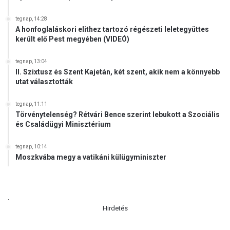
t
á
tegnap, 14:28
s
A honfoglaláskori elithez tartozó régészeti leletegyüttes
került elő Pest megyében (VIDEÓ)
z
tegnap, 13:04
II. Szixtusz és Szent Kajetán, két szent, akik nem a könnyebb
utat választották
tegnap, 11:11
Törvénytelenség? Rétvári Bence szerint lebukott a Szociális
és Családügyi Minisztérium
tegnap, 10:14
Moszkvába megy a vatikáni külügyminiszter
.
Hirdetés