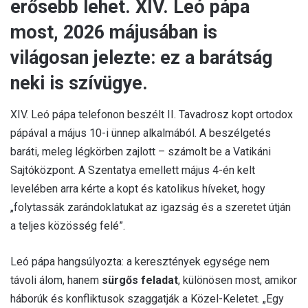
erősebb lehet. XIV. Leó pápa
most, 2026 májusában is
világosan jelezte: ez a barátság
neki is szívügye.
XIV. Leó pápa telefonon beszélt II. Tavadrosz kopt ortodox
pápával a május 10-i ünnep alkalmából. A beszélgetés
baráti, meleg légkörben zajlott – számolt be a Vatikáni
Sajtóközpont. A Szentatya emellett május 4-én kelt
levelében arra kérte a kopt és katolikus híveket, hogy
„folytassák zarándoklatukat az igazság és a szeretet útján
a teljes közösség felé”.
Leó pápa hangsúlyozta: a keresztények egysége nem
távoli álom, hanem
sürgős feladat
, különösen most, amikor
háborúk és konfliktusok szaggatják a Közel-Keletet. „Egy