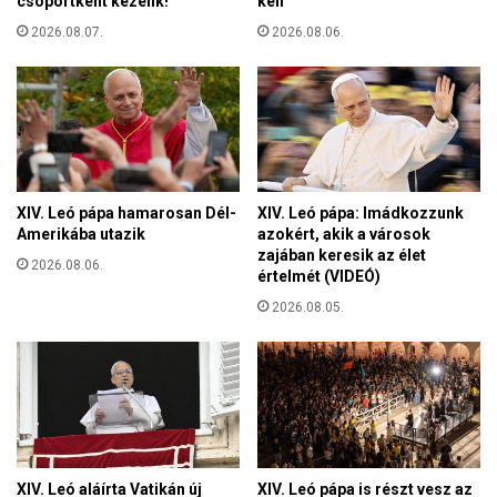
csoportként kezelik!
kell
t
e
i
2026.08.07.
2026.08.06.
g
a
o
r
l
á
d
s
á
z
s
o
a
r
k
XIV. Leó pápa hamarosan Dél-
XIV. Leó pápa: Imádkozzunk
u
ö
Amerikába utazik
azokért, akik a városok
l
z
zajában keresik az élet
ó
2026.08.06.
értelmét (VIDEÓ)
ö
c
s
2026.08.05.
s
s
a
é
l
g
á
i
d
m
o
é
k
d
a
i
XIV. Leó aláírta Vatikán új
XIV. Leó pápa is részt vesz az