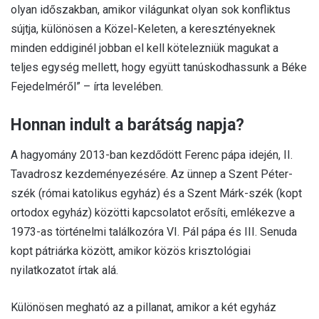
olyan időszakban, amikor világunkat olyan sok konfliktus
sújtja, különösen a Közel-Keleten, a keresztényeknek
minden eddiginél jobban el kell kötelezniük magukat a
teljes egység mellett, hogy együtt tanúskodhassunk a Béke
Fejedelméről” – írta levelében.
Honnan indult a barátság napja?
A hagyomány 2013-ban kezdődött Ferenc pápa idején, II.
Tavadrosz kezdeményezésére. Az ünnep a Szent Péter-
szék (római katolikus egyház) és a Szent Márk-szék (kopt
ortodox egyház) közötti kapcsolatot erősíti, emlékezve a
1973-as történelmi találkozóra VI. Pál pápa és III. Senuda
kopt pátriárka között, amikor közös krisztológiai
nyilatkozatot írtak alá.
Különösen megható az a pillanat, amikor a két egyház