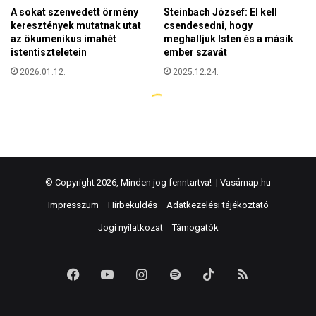
© Copyright 2026, Minden jog fenntartva! |
Vasárnap.hu
Impresszum
Hírbeküldés
Adatkezelési tájékoztató
Jogi nyilatkozat
Támogatók
Facebook
YouTube
Instagram
Spotify
TikTok
RSS