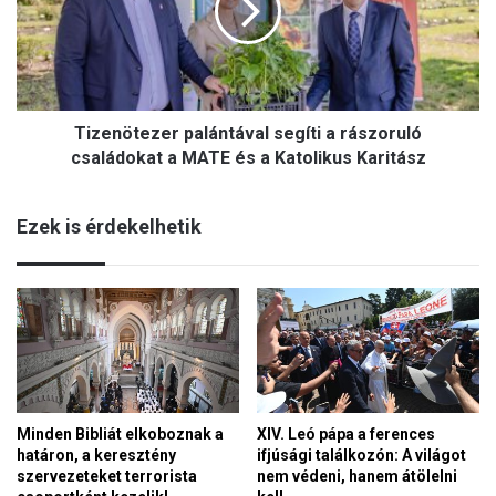
p
n
r
ö
e
t
s
e
s
z
z
Tizenötezer palántával segíti a rászoruló
e
i
r
családokat a MATE és a Katolikus Karitász
ó
p
s
a
t
Ezek is érdekelhetik
l
ü
á
n
n
e
t
t
á
e
v
i
a
r
l
e
s
n
Minden Bibliát elkoboznak a
XIV. Leó pápa a ferences
e
e
határon, a keresztény
ifjúsági találkozón: A világot
g
m
szervezeteket terrorista
nem védeni, hanem átölelni
í
m