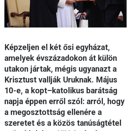
l
Képzeljen el két ősi egyházat,
amelyek évszázadokon át külön
utakon jártak, mégis ugyanazt a
Krisztust vallják Uruknak. Május
10-e, a kopt–katolikus barátság
napja éppen erről szól: arról, hogy
a megosztottság ellenére a
szeretet és a közös tanúságtétel