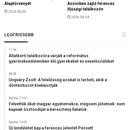
t
a
Alaptörvényét
Assisiben zajló ferences
a
ifjúsági találkozón
2026.08.05.
M
2026.08.04.
A
T
E
LEGFRISSEBB
é
s
a
11:06
K
Állatkerti találkozóra várják a református
a
gyermekvédelemben élő gyerekeket és nevelőszülőket
t
o
08:08
l
Ungváry Zsolt: A felelősség azokat is terheli, akik a
döntéshozót kiválasztják
i
k
u
tegnap, 17:40
s
Felvették őket magyar egyetemekre, mégsem jöhetnek: nem
kapnak ösztöndíjat a keresztény fiatalok
K
a
r
tegnap, 16:00
Új lendületet kap a ferences jelenlét Pécsett
i