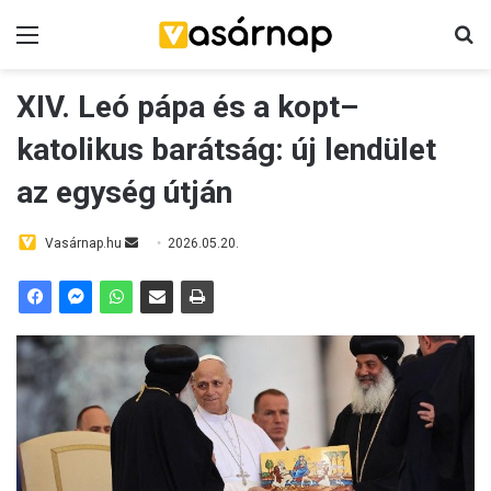
Menü
K
XIV. Leó pápa és a kopt–
katolikus barátság: új lendület
az egység útján
Vasárnap.hu
S
2026.05.20.
e
n
d
a
n
e
m
a
i