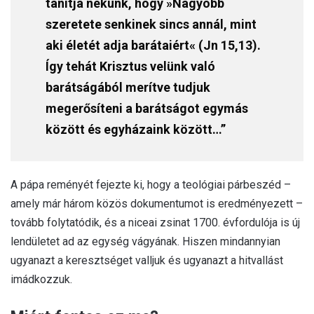
tanítja nekünk, hogy »Nagyobb
szeretete senkinek sincs annál, mint
aki életét adja barátaiért« (Jn 15,13).
Így tehát Krisztus velünk való
barátságából merítve tudjuk
megerősíteni a barátságot egymás
között és egyházaink között…”
A pápa reményét fejezte ki, hogy a teológiai párbeszéd –
amely már három közös dokumentumot is eredményezett –
tovább folytatódik, és a niceai zsinat 1700. évfordulója is új
lendületet ad az egység vágyának. Hiszen mindannyian
ugyanazt a keresztséget valljuk és ugyanazt a hitvallást
imádkozzuk.