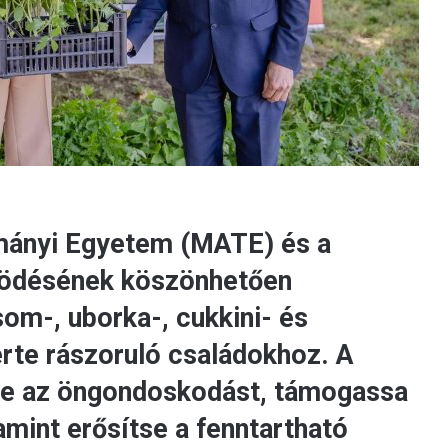
mányi Egyetem (MATE) és a
ködésének köszönhetően
som-, uborka-, cukkini- és
erte rászoruló családokhoz. A
tse az öngondoskodást, támogassa
mint erősítse a fenntartható