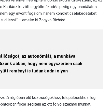
épes teremteni és építeni, gondoskodni, újrakezdeni, ez az
us Karitász közötti együttműködés pedig egy csodálatos
ás nem egy elvont fogalom, hanem konkrét cselekedeteket
tud lenni.” – emelte ki Zagyva Richárd.
nállóságot, az autonómiát, a munkával
. Bízunk abban, hogy nem egyszerűen csak
ütt reményt is tudunk adni olyan
lyzetű régióban élő közösségekhez, településekhez fog
zpontokban fogja segíteni az ott folyó szakmai munkát.