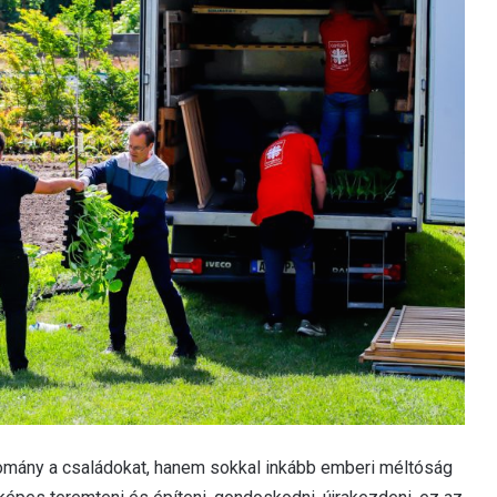
omány a családokat, hanem sokkal inkább emberi méltóság