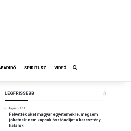
Keresés:
ABADIDŐ
SPIRITUSZ
VIDEÓ
LEGFRISSEBB
tegnap, 17:40
Felvették őket magyar egyetemekre, mégsem
jöhetnek: nem kapnak ösztöndíjat a keresztény
fiatalok