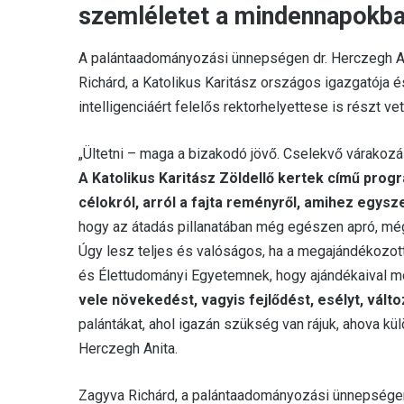
szemléletet a mindennapokba
A palántaadományozási ünnepségen dr. Herczegh Ani
Richárd, a Katolikus Karitász országos igazgatója 
intelligenciáért felelős rektorhelyettese is részt v
„Ültetni – maga a bizakodó jövő. Cselekvő várakozás
A Katolikus Karitász Zöldellő kertek című progra
célokról, arról a fajta reményről, amihez egysz
hogy az átadás pillanatában még egészen apró, még
Úgy lesz teljes és valóságos, ha a megajándékozot
és Élettudományi Egyetemnek, hogy ajándékaival mos
vele növekedést, vagyis fejlődést, esélyt, válto
palántákat, ahol igazán szükség van rájuk, ahova k
Herczegh Anita.
Zagyva Richárd, a palántaadományozási ünnepségen