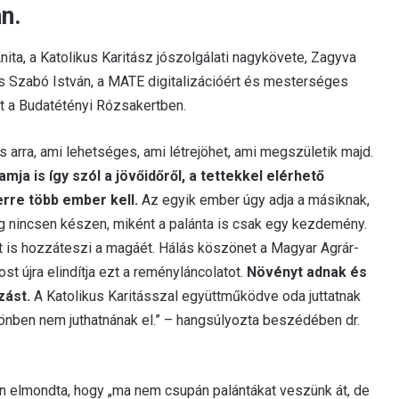
n.
ta, a Katolikus Karitász jószolgálati nagykövete, Zagyva
és Szabó István, a MATE digitalizációért és mesterséges
ett a Budatétényi Rózsakertben.
 arra, ami lehetséges, ami létrejöhet, ami megszületik majd.
mja is így szól a jövőidőről, a tettekkel elérhető
erre több ember kell.
Az egyik ember úgy adja a másiknak,
 nincsen készen, miként a palánta is csak egy kezdemény.
t is hozzáteszi a magáét. Hálás köszönet a Magyar Agrár-
t újra elindítja ezt a reményláncolatot.
Növényt adnak és
zást.
A Katolikus Karitásszal együttműködve oda juttatnak
ülönben nem juthatnának el.” – hangsúlyozta beszédében dr.
 elmondta, hogy „ma nem csupán palántákat veszünk át, de