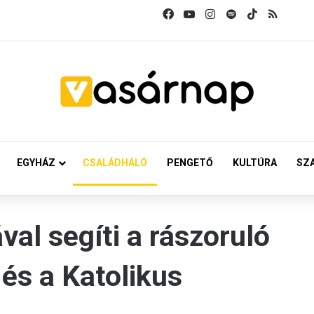
Facebook
YouTube
Instagram
Spotify
TikTok
RSS
EGYHÁZ
CSALÁDHÁLÓ
PENGETŐ
KULTÚRA
SZ
val segíti a rászoruló
és a Katolikus