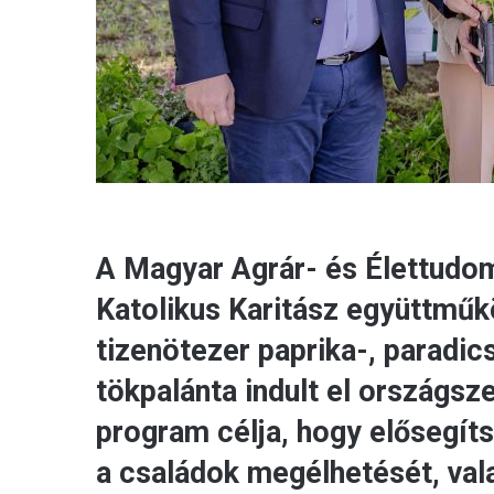
A Magyar Agrár- és Élettudo
Katolikus Karitász együttmű
tizenötezer paprika-, paradic
tökpalánta indult el országsz
program célja, hogy elősegí
a családok megélhetését, vala