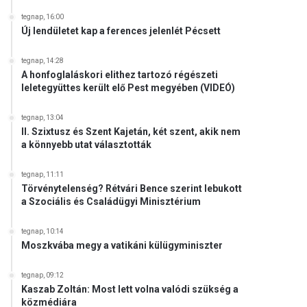
tegnap, 16:00
Új lendületet kap a ferences jelenlét Pécsett
tegnap, 14:28
A honfoglaláskori elithez tartozó régészeti
leletegyüttes került elő Pest megyében (VIDEÓ)
tegnap, 13:04
II. Szixtusz és Szent Kajetán, két szent, akik nem
a könnyebb utat választották
tegnap, 11:11
Törvénytelenség? Rétvári Bence szerint lebukott
a Szociális és Családügyi Minisztérium
tegnap, 10:14
Moszkvába megy a vatikáni külügyminiszter
tegnap, 09:12
Kaszab Zoltán: Most lett volna valódi szükség a
közmédiára