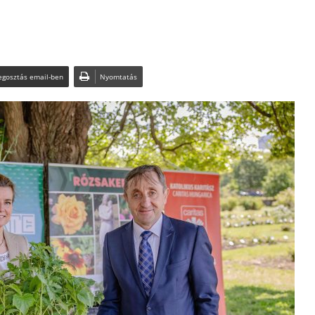
gosztás email-ben
Nyomtatás