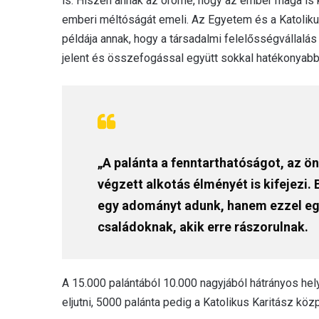
is. Hiszen annak az öröme, hogy az ember maga is k
emberi méltóságát emeli. Az Egyetem és a Katolik
példája annak, hogy a társadalmi felelősségvállal
jelent és összefogással együtt sokkal hatékonyabb 
„A palánta a fenntarthatóságot, az ö
végzett alkotás élményét is kifejezi
egy adományt adunk, hanem ezzel egy
családoknak, akik erre rászorulnak.
A 15.000 palántából 10.000 nagyjából hátrányos he
eljutni, 5000 palánta pedig a Katolikus Karitász kö