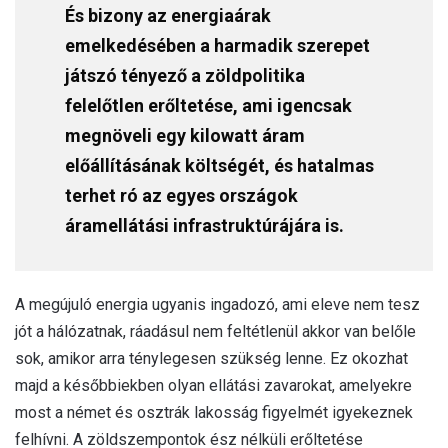
És bizony az energiaárak
emelkedésében a harmadik szerepet
játszó tényező a zöldpolitika
felelőtlen erőltetése, ami igencsak
megnöveli egy kilowatt áram
előállításának költségét, és hatalmas
terhet ró az egyes országok
áramellátási infrastruktúrájára is.
A megújuló energia ugyanis ingadozó, ami eleve nem tesz
jót a hálózatnak, ráadásul nem feltétlenül akkor van belőle
sok, amikor arra ténylegesen szükség lenne. Ez okozhat
majd a későbbiekben olyan ellátási zavarokat, amelyekre
most a német és osztrák lakosság figyelmét igyekeznek
felhívni. A zöldszempontok ész nélküli erőltetése