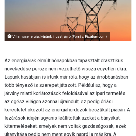
l
Villamosenergia, képünk illusztráció (Forrás: Pixabay.com)
Az energiaárak elmúlt hónapokban tapasztalt drasztikus
növekedése persze nem vezethető vissza egyetlen okra.
Lapunk hasábjain is írtunk már róla, hogy az árrobbanásban
több tényező is szerepet játszott. Például az, hogy a
járvány miatti korlátozások feloldásával az ipari termelés
az egész világon azonnal újraindult, ez pedig óriási
keresletet okozott az energiahordozók beszűkült piacán. A
lezárások idején ugyanis leállították azokat a bányákat,
kitermeléseket, amelyek nem voltak gazdaságosak, ezek
újranyitása pedig nem ment egyik napról a másikra. A