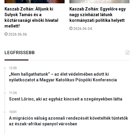
Kaszab Zoltán: Álljunk ki
Kaszab Zoltán: Egyelőre egy
Sulyok Tamás és a
nagy színházat látunk
köztársasági elnöki hivatal
kormányzati politika helyett
mellett!
2026.06.04.
2026.06.06.
LEGFRISSEBB
12:03
„Nem hallgathatunk” – az élet védelmében adott ki
nyilatkozatot a Magyar Katolikus Püspöki Konferencia
11:26
Szent Lőrinc, aki az egyház kincseit a szegényekben látta
10:01
A migrációs válság azonnali rendezését követelték tüntetők
az észak-afrikai spanyol városban