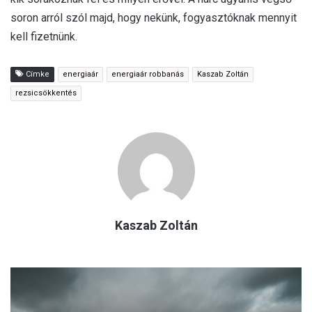
soron arról szól majd, hogy nekünk, fogyasztóknak mennyit
kell fizetnünk.
Címke
energiaár
energiaár robbanás
Kaszab Zoltán
rezsicsökkentés
Kaszab Zoltán