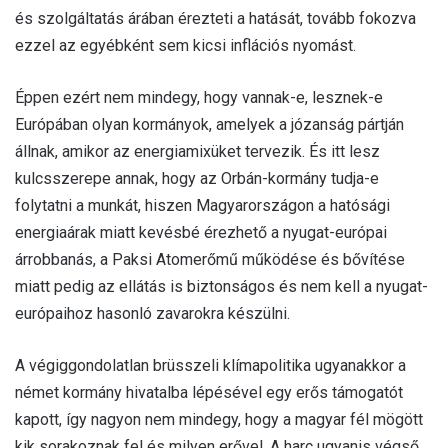
és szolgáltatás árában érezteti a hatását, tovább fokozva
ezzel az egyébként sem kicsi inflációs nyomást.
Éppen ezért nem mindegy, hogy vannak-e, lesznek-e
Európában olyan kormányok, amelyek a józanság pártján
állnak, amikor az energiamixüket tervezik. És itt lesz
kulcsszerepe annak, hogy az Orbán-kormány tudja-e
folytatni a munkát, hiszen Magyarországon a hatósági
energiaárak miatt kevésbé érezhető a nyugat-európai
árrobbanás, a Paksi Atomerőmű működése és bővítése
miatt pedig az ellátás is biztonságos és nem kell a nyugat-
európaihoz hasonló zavarokra készülni.
A végiggondolatlan brüsszeli klímapolitika ugyanakkor a
német kormány hivatalba lépésével egy erős támogatót
kapott, így nagyon nem mindegy, hogy a magyar fél mögött
kik sorakoznak fel és milyen erővel. A harc ugyanis végső