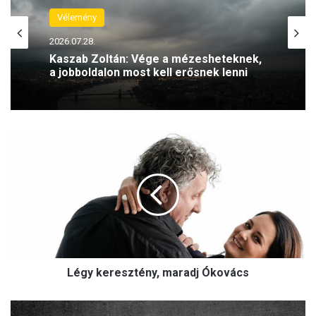
Vélemény
2026.07.28.
Kaszab Zoltán: Vége a mézesheteknek,
a jobboldalon most kell erősnek lenni
L
é
g
y
k
e
r
e
s
Légy keresztény, maradj Ókovács
z
t
é
M