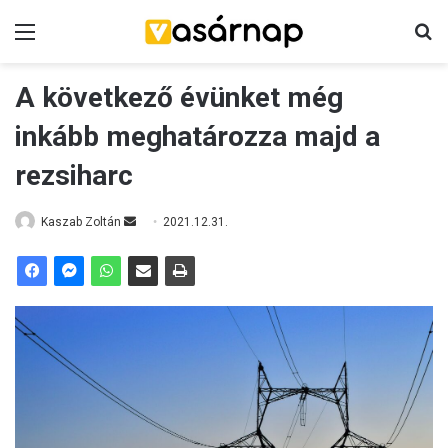
Menü
K
A következő évünket még
inkább meghatározza majd a
rezsiharc
Kaszab Zoltán
S
2021.12.31.
e
n
d
a
n
e
m
a
i