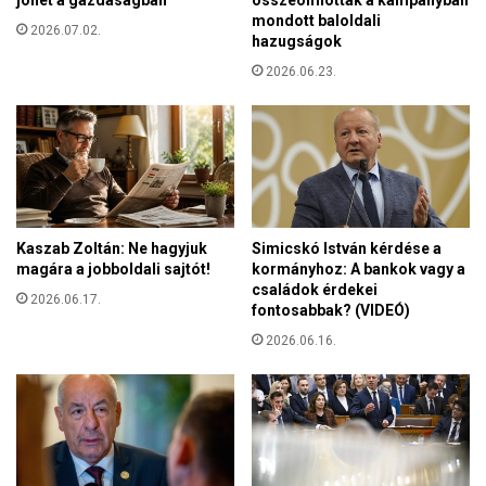
b
mondott baloldali
b
2026.07.02.
hazugságok
m
a
2026.06.23.
g
y
a
r
„
t
a
Kaszab Zoltán: Ne hagyjuk
Simicskó István kérdése a
l
magára a jobboldali sajtót!
kormányhoz: A bankok vagy a
á
családok érdekei
l
2026.06.17.
fontosabbak? (VIDEÓ)
t
2026.06.16.
a
k
i
”