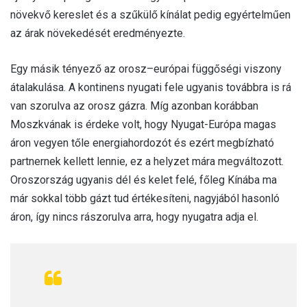
növekvő kereslet és a szűkülő kínálat pedig egyértelműen
az árak növekedését eredményezte.
Egy másik tényező az orosz–európai függőségi viszony
átalakulása. A kontinens nyugati fele ugyanis továbbra is rá
van szorulva az orosz gázra. Míg azonban korábban
Moszkvának is érdeke volt, hogy Nyugat-Európa magas
áron vegyen tőle energiahordozót és ezért megbízható
partnernek kellett lennie, ez a helyzet mára megváltozott.
Oroszország ugyanis dél és kelet felé, főleg Kínába ma
már sokkal több gázt tud értékesíteni, nagyjából hasonló
áron, így nincs rászorulva arra, hogy nyugatra adja el.