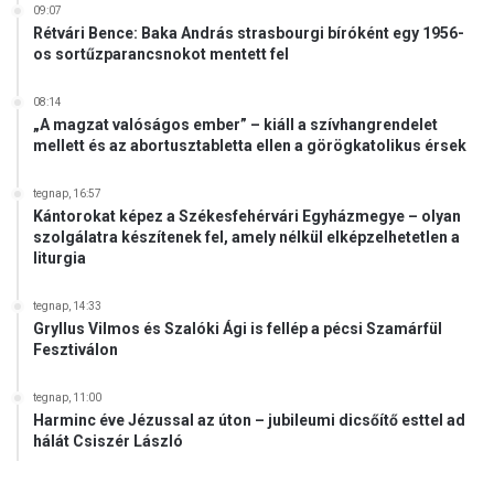
09:07
Rétvári Bence: Baka András strasbourgi bíróként egy 1956-
os sortűzparancsnokot mentett fel
08:14
„A magzat valóságos ember” – kiáll a szívhangrendelet
mellett és az abortusztabletta ellen a görögkatolikus érsek
tegnap, 16:57
Kántorokat képez a Székesfehérvári Egyházmegye – olyan
szolgálatra készítenek fel, amely nélkül elképzelhetetlen a
liturgia
tegnap, 14:33
Gryllus Vilmos és Szalóki Ági is fellép a pécsi Szamárfül
Fesztiválon
tegnap, 11:00
Harminc éve Jézussal az úton – jubileumi dicsőítő esttel ad
hálát Csiszér László