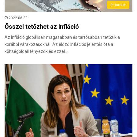
(H)arctér
2022.06.30.
Ősszel tetőzhet az infláció
Az infláció globálisan magasabban és tartósabban tetőzik a
korábbi várakozásoknál. Az előző Inflációs jelentés óta a
költségoldali tényezők és ezzel…