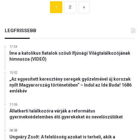
1
2
»
LEGFRISSEBB
17:34
Íme a katolikus fiatalok szöuli Ifjúsági Világtalálkozójának
himnusza (VIDEÓ)
15:02
„Az egyesített keresztény seregek győzelmével új korszak
nyílt Magyarország történetében“ – Indul az Ide Buda! 1686
emlékév
11:06
Állatkerti találkozóra várják a református
gyermekvédelemben élő gyerekeket és nevelőszülőket
08:08
Ungváry Zsolt: A felelősség azokat is terheli, akik a