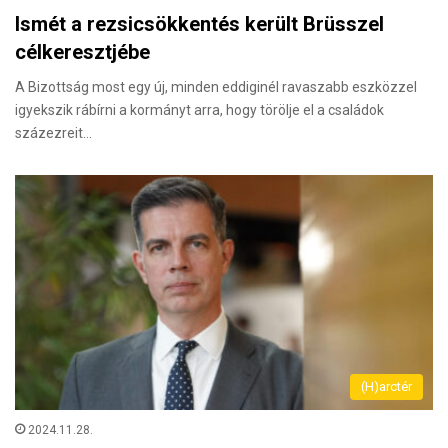
Ismét a rezsicsökkentés került Brüsszel
célkeresztjébe
A Bizottság most egy új, minden eddiginél ravaszabb eszközzel
igyekszik rábírni a kormányt arra, hogy törölje el a családok
százezreit…
(H)arctér
2024.11.28.