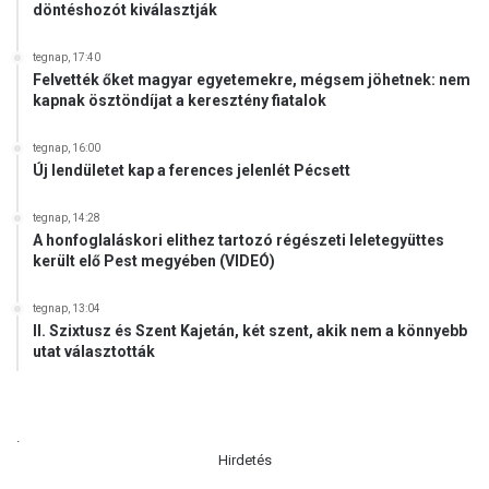
döntéshozót kiválasztják
tegnap, 17:40
Felvették őket magyar egyetemekre, mégsem jöhetnek: nem
kapnak ösztöndíjat a keresztény fiatalok
tegnap, 16:00
Új lendületet kap a ferences jelenlét Pécsett
tegnap, 14:28
A honfoglaláskori elithez tartozó régészeti leletegyüttes
került elő Pest megyében (VIDEÓ)
tegnap, 13:04
II. Szixtusz és Szent Kajetán, két szent, akik nem a könnyebb
utat választották
.
Hirdetés