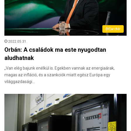
(H)arctér
2022.05.31.
Orbán: A családok ma este nyugodtan
aludhatnak
„Van elég bajunk enélkül is. Egekben vannak az energiaárak,
magas az infláció, és a szankciók miatt egész Európa egy
világgazdasági…