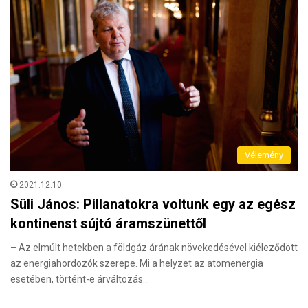
Vélemény
2021.12.10.
Süli János: Pillanatokra voltunk egy az egész
kontinenst sújtó áramszünettől
– Az elmúlt hetekben a földgáz árának növekedésével kiéleződött
az energiahordozók szerepe. Mi a helyzet az atomenergia
esetében, történt-e árváltozás…