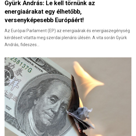
Gyürk András: Le kell törnünk az
energiaárakat egy élhetőbb,
versenyképesebb Európáért!
Az Európai Parlament (EP) az energiaárak és energiaszegénység
kérdéseit vitatta meg szerdai plenáris ülésén. A vita során Gyürk
András, fideszes…