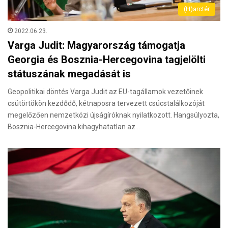
(H)arctér
2022.06.23.
Varga Judit: Magyarország támogatja
Georgia és Bosznia-Hercegovina tagjelölti
státuszának megadását is
Geopolitikai döntés Varga Judit az EU-tagállamok vezetőinek
csütörtökön kezdődő, kétnaposra tervezett csúcstalálkozóját
megelőzően nemzetközi újságíróknak nyilatkozott. Hangsúlyozta,
Bosznia-Hercegovina kihagyhatatlan az…