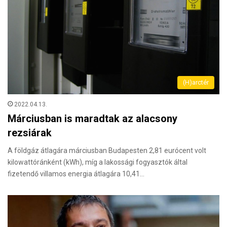
(H)arctér
2022.04.13.
Márciusban is maradtak az alacsony
rezsiárak
A földgáz átlagára márciusban Budapesten 2,81 eurócent volt
kilowattóránként (kWh), míg a lakossági fogyasztók által
fizetendő villamos energia átlagára 10,41…