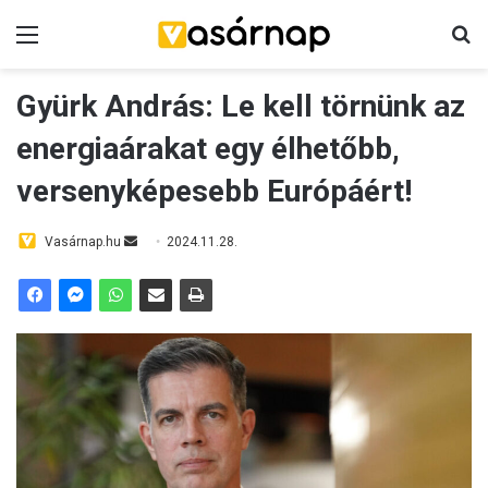
Menü
Ke
Gyürk András: Le kell törnünk az
energiaárakat egy élhetőbb,
versenyképesebb Európáért!
Send
Vasárnap.hu
2024.11.28.
an
email