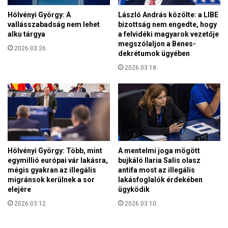
Hölvényi György: A
László András közölte: a LIBE
vallásszabadság nem lehet
bizottság nem engedte, hogy
alku tárgya
a felvidéki magyarok vezetője
megszólaljon a Benes-
2026.03.26.
dekrétumok ügyében
2026.03.18.
Hölvényi György: Több, mint
A mentelmi joga mögött
egymillió európai vár lakásra,
bujkáló Ilaria Salis olasz
mégis gyakran az illegális
antifa most az illegális
migránsok kerülnek a sor
lakásfoglalók érdekében
elejére
ügyködik
2026.03.12.
2026.03.10.