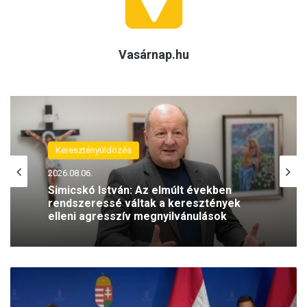
Vasárnap.hu
(H)arctér
2026.08.05.
A szívhangrendelet bizonyítottan
mentett már életeket
Gulyás
Gergely:
A