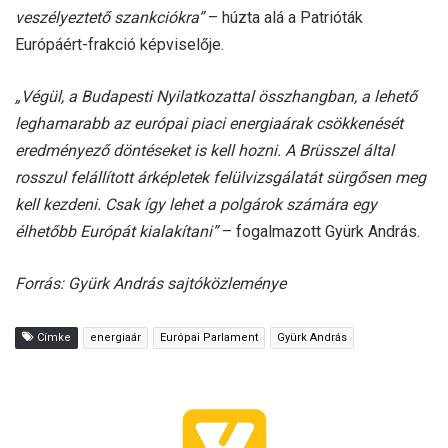
veszélyeztető szankciókra”
– húzta alá a Patrióták
Európáért-frakció képviselője.
„Végül, a Budapesti Nyilatkozattal összhangban, a lehető
leghamarabb az európai piaci energiaárak csökkenését
eredményező döntéseket is kell hozni. A Brüsszel által
rosszul felállított árképletek felülvizsgálatát sürgősen meg
kell kezdeni. Csak így lehet a polgárok számára egy
élhetőbb Európát kialakítani”
– fogalmazott Gyürk András.
Forrás: Gyürk András sajtóközleménye
Címke
energiaár
Európai Parlament
Gyürk András