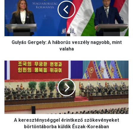
háborús
veszély
nagyobb,
mint
valaha
Gulyás Gergely: A háborús veszély nagyobb, mint
valaha
A
kereszténységgel
érintkező
szökevényeket
börtöntáborba
küldik
Észak-
Koreában
A kereszténységgel érintkező szökevényeket
börtöntáborba küldik Észak-Koreában