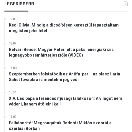
LEGFRISSEBB
19:09
Kedl Olívia: Mindig a dicsőítésen keresztül tapasztaltam
meg Isten jelenlétét
18:07
Rétvári Bence: Magyar Péter lett a paksi energiakrízis
legnagyobb rémhírterjesztője (VIDEÓ)
17:00
Szeptemberben folytatódik az Antifa-per – az olasz Ilaria
Salist továbbra is mentelmi jog védi
15:31
XIV. Leó pápa a ferences ifjúsági találkozón: A világot nem
védeni, hanem átölelni kell
14:02
Felháborító! Megrongálták Radnóti Miklós szobrát a
szerbiai Borban