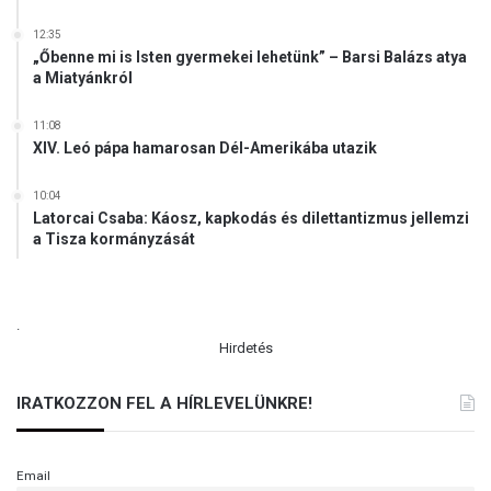
12:35
„Őbenne mi is Isten gyermekei lehetünk” – Barsi Balázs atya
a Miatyánkról
11:08
XIV. Leó pápa hamarosan Dél-Amerikába utazik
10:04
Latorcai Csaba: Káosz, kapkodás és dilettantizmus jellemzi
a Tisza kormányzását
.
Hirdetés
IRATKOZZON FEL A HÍRLEVELÜNKRE!
Email