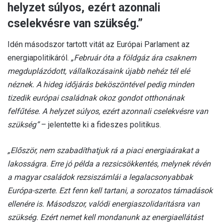
helyzet súlyos, ezért azonnali
cselekvésre van szükség.”
Idén másodszor tartott vitát az Európai Parlament az
energiapolitikáról.
„Február óta a földgáz ára csaknem
megduplázódott, vállalkozásaink újabb nehéz tél elé
néznek. A hideg időjárás beköszöntével pedig minden
tizedik európai családnak okoz gondot otthonának
felfűtése. A helyzet súlyos, ezért azonnali cselekvésre van
szükség”
– jelentette ki a fideszes politikus.
„Először, nem szabadíthatjuk rá a piaci energiaárakat a
lakosságra. Erre jó példa a rezsicsökkentés, melynek révén
a magyar családok rezsiszámlái a legalacsonyabbak
Európa-szerte. Ezt fenn kell tartani, a sorozatos támadások
ellenére is. Másodszor, valódi energiaszolidaritásra van
szükség. Ezért nemet kell mondanunk az energiaellátást