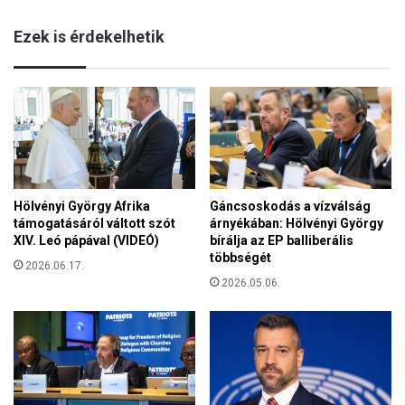
Ezek is érdekelhetik
Hölvényi György Afrika
Gáncsoskodás a vízválság
támogatásáról váltott szót
árnyékában: Hölvényi György
XIV. Leó pápával (VIDEÓ)
bírálja az EP balliberális
többségét
2026.06.17.
2026.05.06.