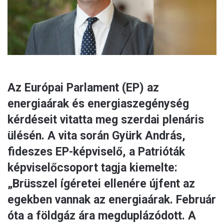
Az Európai Parlament (EP) az
energiaárak és energiaszegénység
kérdéseit vitatta meg szerdai plenáris
ülésén. A vita során Gyürk András,
fideszes EP-képviselő, a Patrióták
képviselőcsoport tagja kiemelte:
„Brüsszel ígéretei ellenére újfent az
egekben vannak az energiaárak. Február
óta a földgáz ára megduplázódott. A