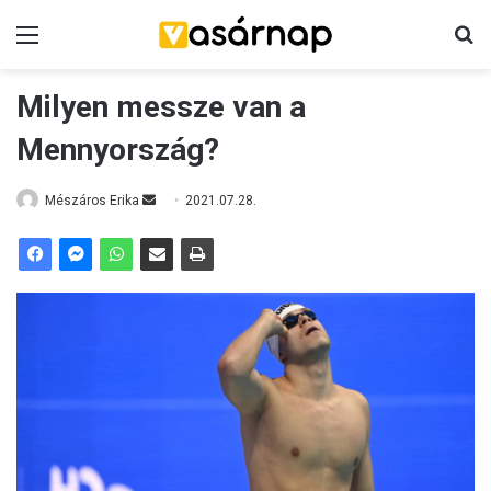
Menü
K
Milyen messze van a
Mennyország?
Mészáros Erika
S
2021.07.28.
e
n
d
a
n
e
m
a
i
l