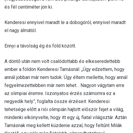
és fél centiméter jön ki.
Kenderesi ennyivel maradt le a dobogóról, ennyivel maradt
el nagy álmától.
Ennyi a távolság ég és föld között.
A döntő után nem volt csalódottabb és elkeseredettebb
ember a földön Kenderesi Tamásnál. „Úgy edzettem, hogy
annál jobban már nem tudok. Úgy éltem mellette, hogy annál
fegyelmezettebben már nem lehet… Nagyon vágytam erre
az olimpiai éremre. Iszonyatos érzés számomra ez a
negyedik hely”, foglalta össze érzéseit. Kenderesi
tehetsége előtt a riói olimpián hajtott először fejet a világ,
mindenki elkönyvelte, hogy itt egy új, fiatal világsztár. Aztán
Tamásnak meg kellett küzdenie azzal, hogy feltűnt Milák