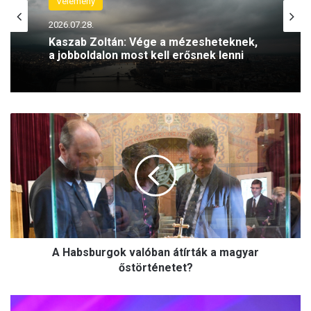
Vélemény
2026.07.28.
Kaszab Zoltán: Vége a mézesheteknek,
a jobboldalon most kell erősnek lenni
A
H
a
b
s
b
u
r
g
A Habsburgok valóban átírták a magyar
o
k
őstörténetet?
v
a
C
l