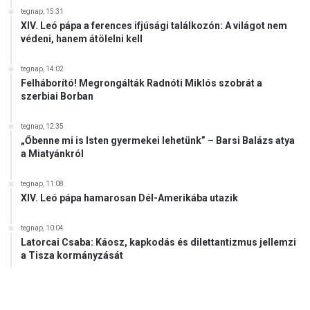
n
tegnap, 15:31
z
XIV. Leó pápa a ferences ifjúsági találkozón: A világot nem
e
védeni, hanem átölelni kell
k
e
tegnap, 14:02
t
Felháborító! Megrongálták Radnóti Miklós szobrát a
szerbiai Borban
tegnap, 12:35
„Őbenne mi is Isten gyermekei lehetünk” – Barsi Balázs atya
a Miatyánkról
tegnap, 11:08
XIV. Leó pápa hamarosan Dél-Amerikába utazik
tegnap, 10:04
Latorcai Csaba: Káosz, kapkodás és dilettantizmus jellemzi
a Tisza kormányzását
.