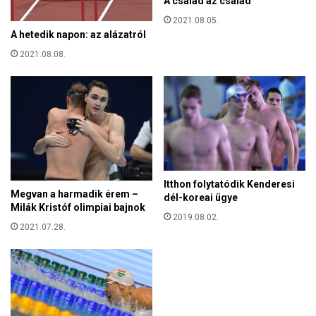
A család az család
t
ö
e
2021.08.05.
r
z
A hetedik napon: az alázatról
t
ő
é
2021.08.08.
t
n
e
e
c
t
h
e
n
t
o
?
l
ó
g
Itthon folytatódik Kenderesi
Megvan a harmadik érem –
i
dél-koreai ügye
Milák Kristóf olimpiai bajnok
a
2019.08.02.
k
2021.07.28.
i
f
e
j
l
e