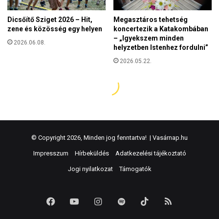
© Copyright 2026, Minden jog fenntartva! |
Vasárnap.hu
Impresszum
Hírbeküldés
Adatkezelési tájékoztató
Jogi nyilatkozat
Támogatók
Facebook
YouTube
Instagram
Spotify
TikTok
RSS