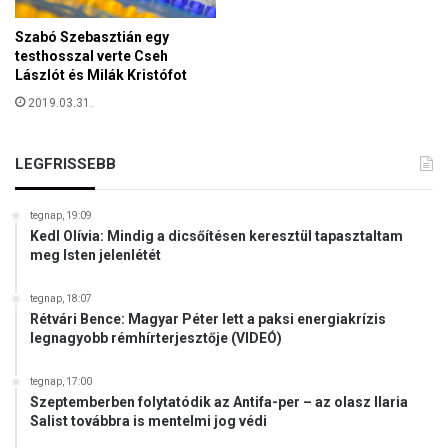
s
Szabó Szebasztián egy
z
testhosszal verte Cseh
t
Lászlót és Milák Kristófot
é
s
2019.03.31.
é
r
LEGFRISSEBB
e
v
e
tegnap, 19:09
t
Kedl Olívia: Mindig a dicsőítésen keresztül tapasztaltam
t
meg Isten jelenlétét
f
e
tegnap, 18:07
l
Rétvári Bence: Magyar Péter lett a paksi energiakrízis
E
legnagyobb rémhírterjesztője (VIDEÓ)
U
-
tegnap, 17:00
s
Szeptemberben folytatódik az Antifa-per – az olasz Ilaria
p
Salist továbbra is mentelmi jog védi
é