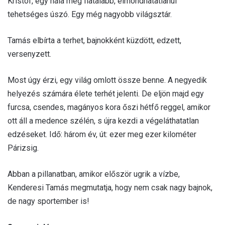
Kristóf, egy nála még fiatalabb, elmondhatatlanul
tehetséges úszó. Egy még nagyobb világsztár.
Tamás elbírta a terhet, bajnokként küzdött, edzett,
versenyzett.
Most úgy érzi, egy világ omlott össze benne. A negyedik
helyezés számára élete terhét jelenti. De eljön majd egy
furcsa, csendes, magányos kora őszi hétfő reggel, amikor
ott áll a medence szélén, s újra kezdi a végeláthatatlan
edzéseket. Idő: három év, út: ezer meg ezer kilométer
Párizsig.
Abban a pillanatban, amikor először ugrik a vízbe,
Kenderesi Tamás megmutatja, hogy nem csak nagy bajnok,
de nagy sportember is!