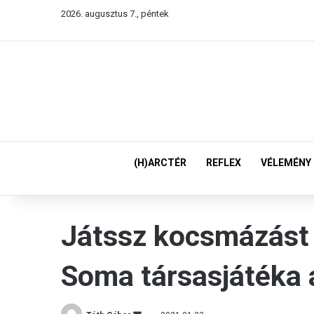
2026. augusztus 7., péntek
(H)ARCTÉR
REFLEX
VÉLEMÉNY
Játssz kocsmázást
Soma társasjátéka a