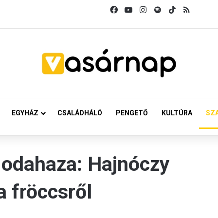
Facebook
YouTube
Instagram
Spotify
TikTok
RSS
EGYHÁZ
CSALÁDHÁLÓ
PENGETŐ
KULTÚRA
SZ
 odahaza: Hajnóczy
 fröccsről