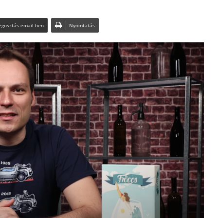
gosztás email-ben
Nyomtatás