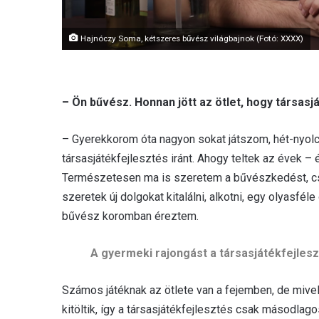
Hajnóczy Soma, kétszeres bűvész világbajnok (Fotó: XXXX)
– Ön bűvész. Honnan jött az ötlet, hogy társas
– Gyerekkorom óta nagyon sokat játszom, hét-nyolc
társasjátékfejlesztés iránt. Ahogy teltek az évek 
Természetesen ma is szeretem a bűvészkedést, csak
szeretek új dolgokat kitalálni, alkotni, egy olyasfé
bűvész koromban éreztem.
A gyermeki rajongást a társasjátékfejles
Számos játéknak az ötlete van a fejemben, de mive
kitöltik, így a társasjátékfejlesztés csak másodlag