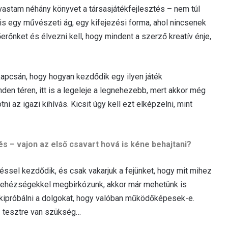
lvastam néhány könyvet a társasjátékfejlesztés – nem túl
 is egy művészeti ág, egy kifejezési forma, ahol nincsenek
erőnket és élvezni kell, hogy mindent a szerző kreatív énje,
pcsán, hogy hogyan kezdődik egy ilyen játék
en téren, itt is a legeleje a legnehezebb, mert akkor még
i az igazi kihívás. Kicsit úgy kell ezt elképzelni, mint
s – vajon az első csavart hová is kéne behajtani?
géssel kezdődik, és csak vakarjuk a fejünket, hogy mit mihez
 nehézségekkel megbirkózunk, akkor már mehetünk is
 kipróbálni a dolgokat, hogy valóban működőképesek-e.
áz tesztre van szükség…