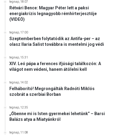
tegnap, 18:07
Rétvári Bence: Magyar Péter lett a paksi
energiakrízis legnagyobb rémhírterjesztője
(VIDEÓ)
tegnap, 17:00
Szeptemberben folytatódik az Antifa-per – az
olasz Ilaria Salist továbbra is mentelmi jog védi
tegnap, 15:31
XIV. Leó pápa a ferences ifjúsági találkozón: A
világot nem védeni, hanem átölelni kell
tegnap, 14:02
Felháborító! Megrongálták Radnóti Miklós
szobrát a szerbiai Borban
tegnap, 12:35
„Őbenne mi is Isten gyermekei lehetünk” – Barsi
Balázs atya a Miatyánkról
tegnap, 11:08