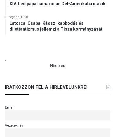
XIV. Leó pápa hamarosan Dél-Amerikába utazik
tegnap, 10:04
Latorcai Csaba: Káosz, kapkodás és
dilettantizmus jellemzi a Tisza kormányzását
.
Hirdetés
IRATKOZZON FEL A HÍRLEVELÜNKRE!
Email
Vezetéknév