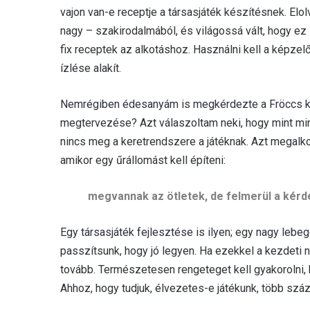
vajon van-e receptje a társasjáték készítésnek. Elo
nagy – szakirodalmából, és világossá vált, hogy ez
fix receptek az alkotáshoz. Használni kell a képzelő
ízlése alakít.
Nemrégiben édesanyám is megkérdezte a Fröccs ka
megtervezése? Azt válaszoltam neki, hogy mint mind
nincs meg a keretrendszere a játéknak. Azt megalkotn
amikor egy űrállomást kell építeni:
megvannak az ötletek, de felmerül a kérdé
Egy társasjáték fejlesztése is ilyen; egy nagy lebe
passzítsunk, hogy jó legyen. Ha ezekkel a kezdeti
tovább. Természetesen rengeteget kell gyakorolni,
Ahhoz, hogy tudjuk, élvezetes-e játékunk, több sz