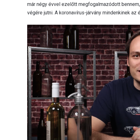
már négy évvel ezelőtt megfogalmazódott bennem, 
végére jutni. A koronavírus-járvány mindenkinek az é