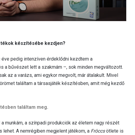
játékok készítésébe kezdjen?
 éve pedig intenzíven érdeklődni kezdtem a
– és a bűvészet lett a szakmám –, sok minden megváltozott.
 az a varázs, ami egykor megvolt, már átalakult. Mivel
le örömet találtam a társasjáték készítésben, amit még kezdő
ztésben találtam meg.
l a munkám, a színpadi produkciók az életem nagy részét
os lehet. A nemrégiben megjelent játékom, a
Fröccs
ötlete is