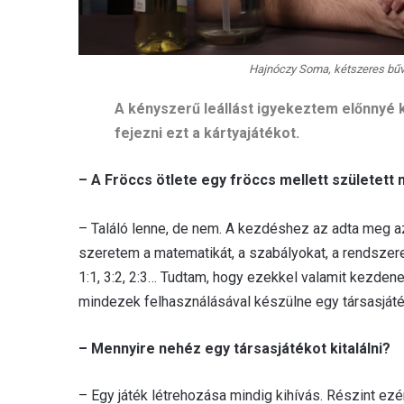
Hajnóczy Soma, kétszeres bűv
A kényszerű leállást igyekeztem előnnyé
fejezni ezt a kártyajátékot.
– A Fröccs ötlete egy fröccs mellett született
– Találó lenne, de nem. A kezdéshez az adta meg az
szeretem a matematikát, a szabályokat, a rendszere
1:1, 3:2, 2:3… Tudtam, hogy ezekkel valamit kezdene
mindezek felhasználásával készülne egy társasjáté
– Mennyire nehéz egy társasjátékot kitalálni?
– Egy játék létrehozása mindig kihívás. Részint ezér