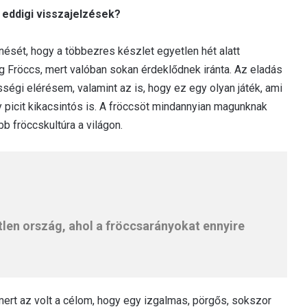
 eddigi visszajelzések?
ését, hogy a többezres készlet egyetlen hét alatt
g Fröccs, mert valóban sokan érdeklődnek iránta. Az eladás
ségi elérésem, valamint az is, hogy ez egy olyan játék, ami
 picit kikacsintós is. A fröccsöt mindannyian magunknak
 fröccskultúra a világon.
len ország, ahol a fröccsarányokat ennyire
mert az volt a célom, hogy egy izgalmas, pörgős, sokszor