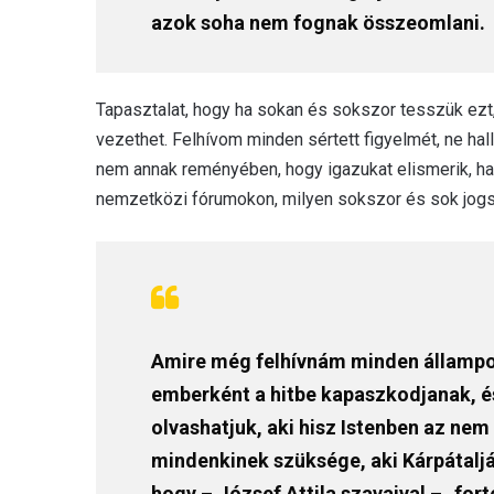
azok soha nem fognak összeomlani.
Tapasztalat, hogy ha sokan és sokszor tesszük ezt,
vezethet. Felhívom minden sértett figyelmét, ne hal
nem annak reményében, hogy igazukat elismerik, ha
nemzetközi fórumokon, milyen sokszor és sok jogs
Amire még felhívnám minden állampol
emberként a hitbe kapaszkodjanak, és
olvashatjuk, aki hisz Istenben az nem 
mindenkinek szüksége, aki Kárpátaljá
hogy – József Attila szavaival – „for