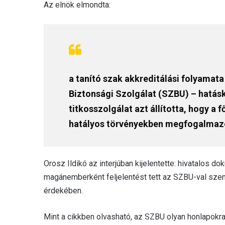
Az elnök elmondta:
a tanító szak akkreditálási folyamat
Biztonsági Szolgálat (SZBU) – hatásk
titkosszolgálat azt állította, hogy a
hatályos törvényekben megfogalmazo
Orosz Ildikó az interjúban kijelentette: hivatalos d
magánemberként feljelentést tett az SZBU-val sze
érdekében.
Mint a cikkben olvasható, az SZBU olyan honlapokra 