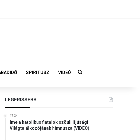
Keresés:
ABADIDŐ
SPIRITUSZ
VIDEÓ
LEGFRISSEBB
17:34
Íme a katolikus fiatalok szöuli Ifjúsági
Világtalálkozójának himnusza (VIDEÓ)