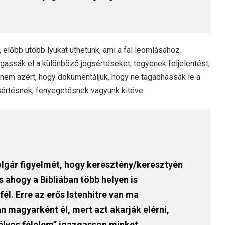
 előbb utóbb lyukat üthetünk, ami a fal leomlásához
lgassák el a különböző jogsértéseket, tegyenek feljelentést,
nem azért, hogy dokumentáljuk, hogy ne tagadhassák le a
értésnek, fenyegetésnek vagyunk kitéve.
gár figyelmét, hogy keresztény/keresztyén
 ahogy a Bibliában több helyen is
fél. Erre az erős Istenhitre van ma
n magyarként él, mert azt akarják elérni,
télyos félelem” igazgasson minket.