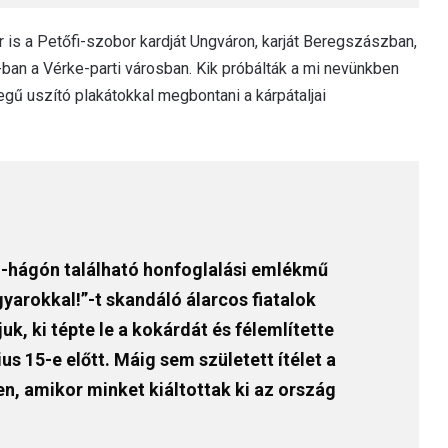
ör is a Petőfi-szobor kardját Ungváron, karját Beregszászban,
ban a Vérke-parti városban. Kik próbálták a mi nevünkben
egű uszító plakátokkal megbontani a kárpátaljai
-hágón található honfoglalási emlékmű
arokkal!”-t skandáló álarcos fiatalok
k, ki tépte le a kokárdát és félemlítette
 15-e előtt. Máig sem született ítélet a
n, amikor minket kiáltottak ki az ország