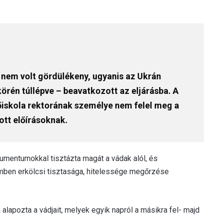
a nem volt gördülékeny, ugyanis az Ukrán
örén túllépve – beavatkozott az eljárásba. A
 főiskola rektorának személye nem felel meg a
tt előírásoknak.
okumentumokkal tisztázta magát a vádak alól, és
mben erkölcsi tisztasága, hitelessége megőrzése
alapozta a vádjait, melyek egyik napról a másikra fel- majd