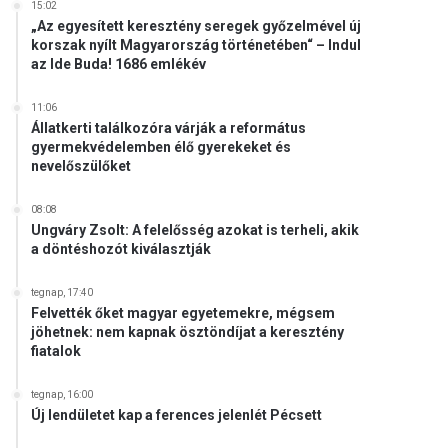
15:02
„Az egyesített keresztény seregek győzelmével új
korszak nyílt Magyarország történetében“ – Indul
az Ide Buda! 1686 emlékév
11:06
Állatkerti találkozóra várják a református
gyermekvédelemben élő gyerekeket és
nevelőszülőket
08:08
Ungváry Zsolt: A felelősség azokat is terheli, akik
a döntéshozót kiválasztják
tegnap, 17:40
Felvették őket magyar egyetemekre, mégsem
jöhetnek: nem kapnak ösztöndíjat a keresztény
fiatalok
tegnap, 16:00
Új lendületet kap a ferences jelenlét Pécsett