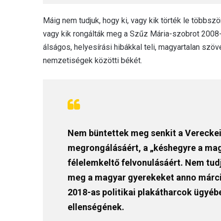
Máig nem tudjuk, hogy ki, vagy kik törték le többsz
vagy kik rongálták meg a Szűz Mária-szobrot 2008-
álságos, helyesírási hibákkal teli, magyartalan szöv
nemzetiségek közötti békét.
Nem büntettek meg senkit a Vereckei
megrongálásáért, a „késhegyre a magy
félelemkeltő felvonulásáért. Nem tudju
meg a magyar gyerekeket anno március
2018-as politikai plakátharcok ügyébe
ellenségének.