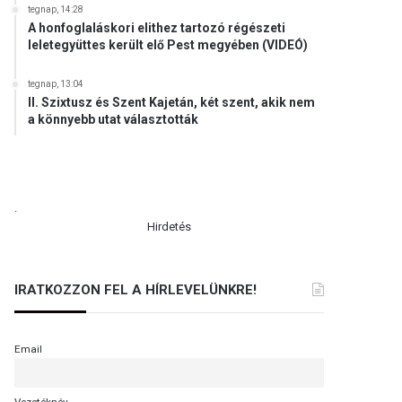
tegnap, 14:28
A honfoglaláskori elithez tartozó régészeti
leletegyüttes került elő Pest megyében (VIDEÓ)
tegnap, 13:04
II. Szixtusz és Szent Kajetán, két szent, akik nem
a könnyebb utat választották
.
Hirdetés
IRATKOZZON FEL A HÍRLEVELÜNKRE!
Email