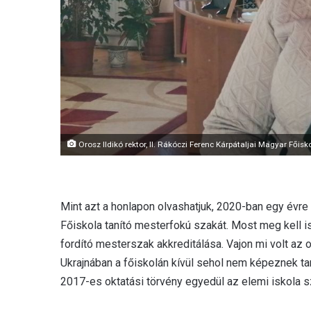
Orosz Ildikó rektor, II. Rákóczi Ferenc Kárpátaljai Magyar Főisk
Mint azt a honlapon olvashatjuk, 2020-ban egy évre 
Főiskola tanító mesterfokú szakát. Most meg kell is
fordító mesterszak akkreditálása. Vajon mi volt az 
Ukrajnában a főiskolán kívül sehol nem képeznek ta
2017-es oktatási törvény egyedül az elemi iskola s