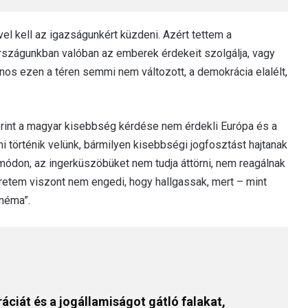
el kell az igazságunkért küzdeni. Azért tettem a
 országunkban valóban az emberek érdekeit szolgálja, vagy
nos ezen a téren semmi nem változott, a demokrácia elalélt,
erint a magyar kisebbség kérdése nem érdekli Európa és a
 történik velünk, bármilyen kisebbségi jogfosztást hajtanak
ódon, az ingerküszöbüket nem tudja áttörni, nem reagálnak
eretem viszont nem engedi, hogy hallgassak, mert – mint
 néma”.
iát és a jogállamiságot gátló falakat,