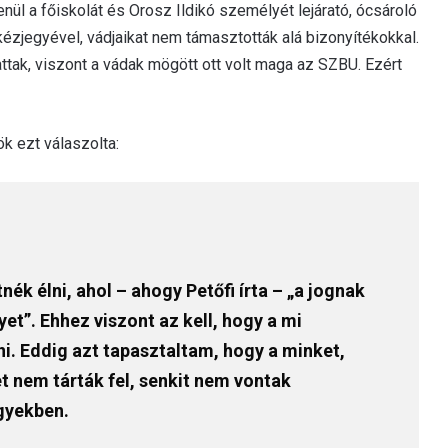
ül a főiskolát és Orosz Ildikó személyét lejárató, ócsároló
 kézjegyével, vádjaikat nem támasztották alá bizonyítékokkal.
tak, viszont a vádak mögött ott volt maga az SZBU. Ezért
ök ezt válaszolta:
k élni, ahol – ahogy Petőfi írta – „a jognak
et”. Ehhez viszont az kell, hogy a mi
ni. Eddig azt tapasztaltam, hogy a minket,
t nem tárták fel, senkit nem vontak
ügyekben.