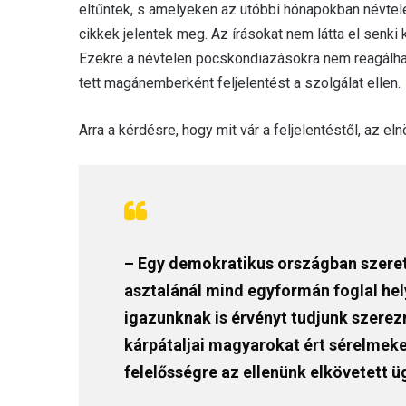
eltűntek, s amelyeken az utóbbi hónapokban névtelen
cikkek jelentek meg. Az írásokat nem látta el senki
Ezekre a névtelen pocskondiázásokra nem reagálhat
tett magánemberként feljelentést a szolgálat ellen.
Arra a kérdésre, hogy mit vár a feljelentéstől, az eln
– Egy demokratikus országban szeretné
asztalánál mind egyformán foglal hely
igazunknak is érvényt tudjunk szerez
kárpátaljai magyarokat ért sérelmeke
felelősségre az ellenünk elkövetett 