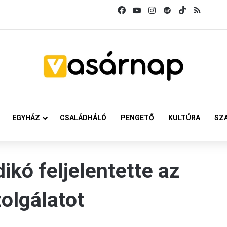
Facebook
YouTube
Instagram
Spotify
TikTok
RSS
EGYHÁZ
CSALÁDHÁLÓ
PENGETŐ
KULTÚRA
SZ
dikó feljelentette az
olgálatot