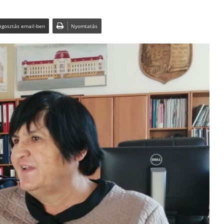
gosztás email-ben
Nyomtatás