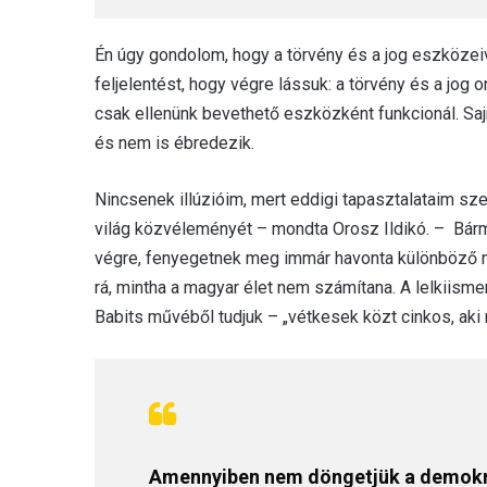
Én úgy gondolom, hogy a törvény és a jog eszközeiv
feljelentést, hogy végre lássuk: a törvény és a jog
csak ellenünk bevethető eszközként funkcionál. Saj
és nem is ébredezik.
Nincsenek illúzióim, mert eddigi tapasztalataim sz
világ közvéleményét – mondta Orosz Ildikó. – Bármi
végre, fenyegetnek meg immár havonta különböző m
rá, mintha a magyar élet nem számítana. A lelkiism
Babits művéből tudjuk – „vétkesek közt cinkos, aki
Amennyiben nem döngetjük a demokrác