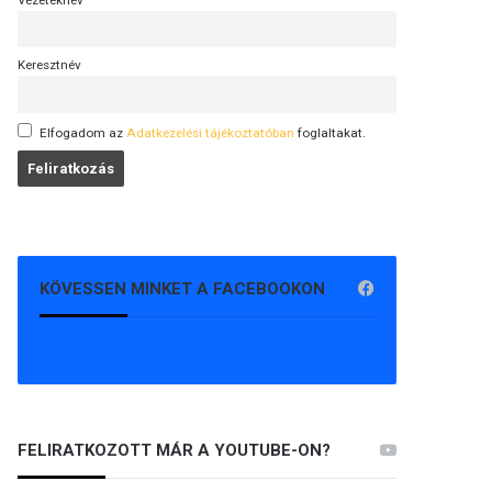
Vezetéknév
Keresztnév
Elfogadom az
Adatkezelési tájékoztatóban
foglaltakat.
KÖVESSEN MINKET A FACEBOOKON
FELIRATKOZOTT MÁR A YOUTUBE-ON?