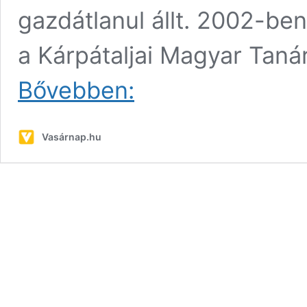
gazdátlanul állt. 2002-be
a Kárpátaljai Magyar Taná
Erős
Bővebben:
vár…
Vasárnap.hu