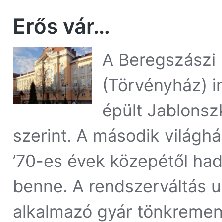
Erős vár…
A Beregszászi 
(Törvényház) 
épült Jablonsz
szerint. A második világhá
’70-es évek közepétől had
benne. A rendszerváltás u
alkalmazó gyár tönkrement