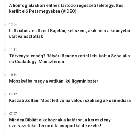
A honfoglaláskori elithez tartozó régészeti leletegyüttes
került elő Pest megyében (VIDEÓ)
13:04
II. Szixtusz és Szent Kajetán, két szent, akik nem a könnyebb
utat választották
11:11
Törvénytelenség? Rétvári Bence szerint lebukott a Szociális
és Családügyi Minisztérium
10:14
Moszkvába megy a vatikáni külügyminiszter
09:12
Kaszab Zoltán: Most lett volna valódi szükség a közmédiára
07:07
Minden Bibliát elkoboznak a határon, a keresztény
szervezeteket terrorista csoportként kezelik!