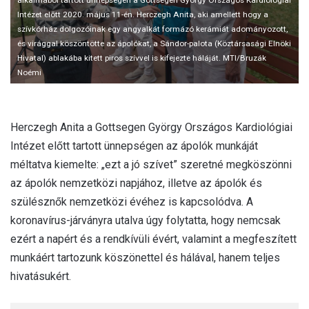
alkalmából tartott ünnepségen a Gottsegen György Országos Kardiológiai
Intézet elõtt 2020. május 11-én. Herczegh Anita, aki amellett hogy a
szívkórház dolgozóinak egy angyalkát formázó kerámiát adományozott,
és virággal köszöntötte az ápolókat, a Sándor-palota (Köztársasági Elnöki
Hivatal) ablakába kitett piros szívvel is kifejezte háláját. MTI/Bruzák
Noémi
Herczegh Anita a Gottsegen György Országos Kardiológiai
Intézet előtt tartott ünnepségen az ápolók munkáját
méltatva kiemelte: „ezt a jó szívet” szeretné megköszönni
az ápolók nemzetközi napjához, illetve az ápolók és
szülésznők nemzetközi évéhez is kapcsolódva. A
koronavírus-járványra utalva úgy folytatta, hogy nemcsak
ezért a napért és a rendkívüli évért, valamint a megfeszített
munkáért tartozunk köszönettel és hálával, hanem teljes
hivatásukért.