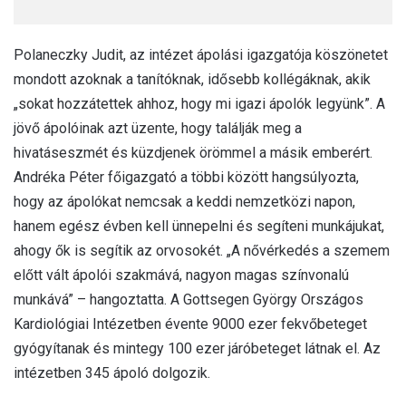
Polaneczky Judit, az intézet ápolási igazgatója köszönetet
mondott azoknak a tanítóknak, idősebb kollégáknak, akik
„sokat hozzátettek ahhoz, hogy mi igazi ápolók legyünk”. A
jövő ápolóinak azt üzente, hogy találják meg a
hivatáseszmét és küzdjenek örömmel a másik emberért.
Andréka Péter főigazgató a többi között hangsúlyozta,
hogy az ápolókat nemcsak a keddi nemzetközi napon,
hanem egész évben kell ünnepelni és segíteni munkájukat,
ahogy ők is segítik az orvosokét. „A nővérkedés a szemem
előtt vált ápolói szakmává, nagyon magas színvonalú
munkává” – hangoztatta. A Gottsegen György Országos
Kardiológiai Intézetben évente 9000 ezer fekvőbeteget
gyógyítanak és mintegy 100 ezer járóbeteget látnak el. Az
intézetben 345 ápoló dolgozik.