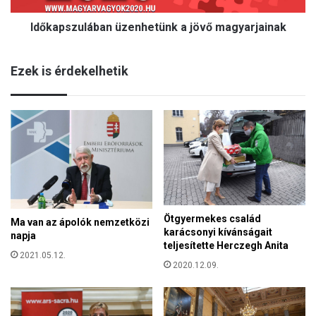
u
Időkapszulában üzenhetünk a jövő magyarjainak
l
á
b
Ezek is érdekelhetik
a
n
ü
z
e
n
h
e
t
ü
Ötgyermekes család
n
Ma van az ápolók nemzetközi
karácsonyi kívánságait
k
napja
teljesítette Herczegh Anita
a
2021.05.12.
j
2020.12.09.
ö
v
ő