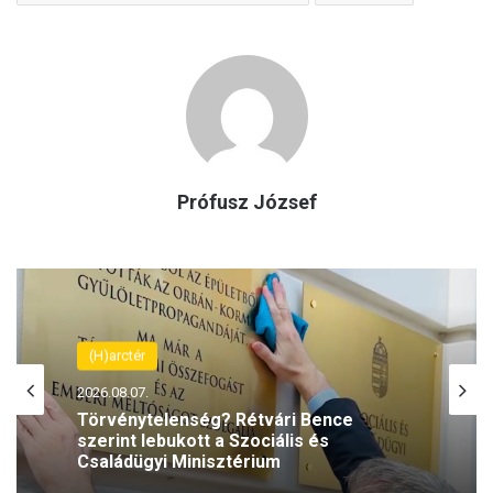
Prófusz József
(H)arctér
2026.08.06.
Rétvári Bence: Magyar Péter lett a paksi
energiakrízis legnagyobb
rémhírterjesztője (VIDEÓ)