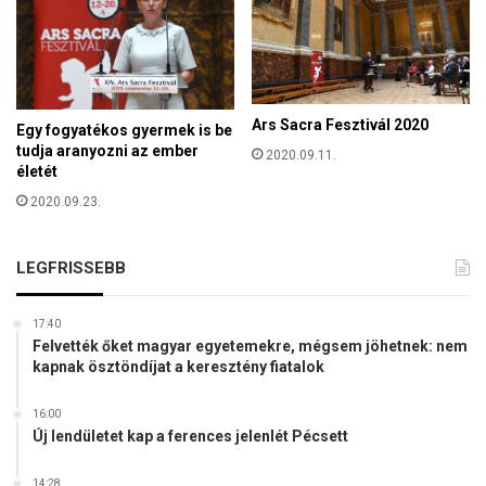
m
a
g
y
a
Ars Sacra Fesztivál 2020
r
Egy fogyatékos gyermek is be
j
tudja aranyozni az ember
2020.09.11.
a
életét
i
2020.09.23.
n
a
k
LEGFRISSEBB
17:40
Felvették őket magyar egyetemekre, mégsem jöhetnek: nem
kapnak ösztöndíjat a keresztény fiatalok
16:00
Új lendületet kap a ferences jelenlét Pécsett
14:28