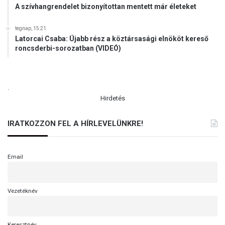
A szívhangrendelet bizonyítottan mentett már életeket
tegnap, 15:21
Latorcai Csaba: Újabb rész a köztársasági elnököt kereső
roncsderbi-sorozatban (VIDEÓ)
.
Hirdetés
IRATKOZZON FEL A HÍRLEVELÜNKRE!
Email
Vezetéknév
Keresztnév