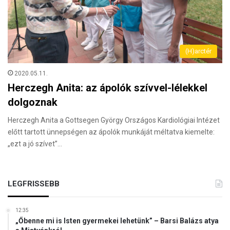
(H)arctér
2020.05.11.
Herczegh Anita: az ápolók szívvel-lélekkel
dolgoznak
Herczegh Anita a Gottsegen György Országos Kardiológiai Intézet
előtt tartott ünnepségen az ápolók munkáját méltatva kiemelte:
„ezt a jó szívet”…
LEGFRISSEBB
12:35
„Őbenne mi is Isten gyermekei lehetünk” – Barsi Balázs atya