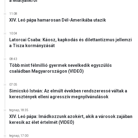
a Miatyánkról
11:08
XIV. Leó pápa hamarosan Dél-Amerikába utazik
10:04
Latorcai Csaba: Káosz, kapkodás és dilettantizmus jellemzi
a Tisza kormányzását
08:43
Több mint félmillió gyermek nevelkedik egyszülős
családban Magyarországon (VIDEÓ)
07:05
Simicskó István: Az elmúlt években rendszeressé váltak a
keresztények elleni agresszív megnyilvánulások
tegnap, 18:35
XIV. Leó pápa: Imádkozzunk azokért, akik a városok zajában
keresik az élet értelmét (VIDEÓ)
tegnap, 17:00