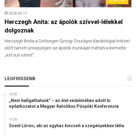
(H)arctér
2020.05.11.
Herczegh Anita: az ápolók szívvel-lélekkel
dolgoznak
Herczegh Anita a Gottsegen György Országos Kardiológiai Intézet
előtt tartott ünnepségen az ápolók munkáját méltatva kiemelte:
„ezt a jó szívet”…
LEGFRISSEBB
12:03
„Nem hallgathatunk” – az élet védelmében adott ki
nyilatkozatot a Magyar Katolikus Püspöki Konferencia
11:26
Szent Lőrinc, aki az egyház kincseit a szegényekben látta