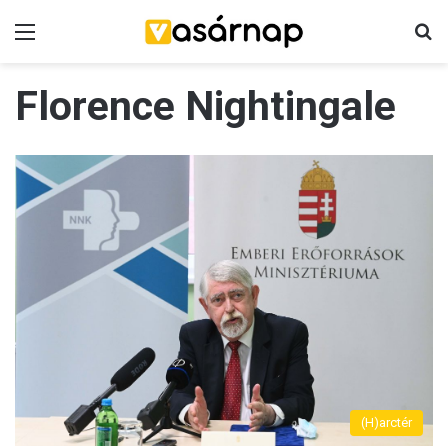
Menü
K
Florence Nightingale
(H)arctér