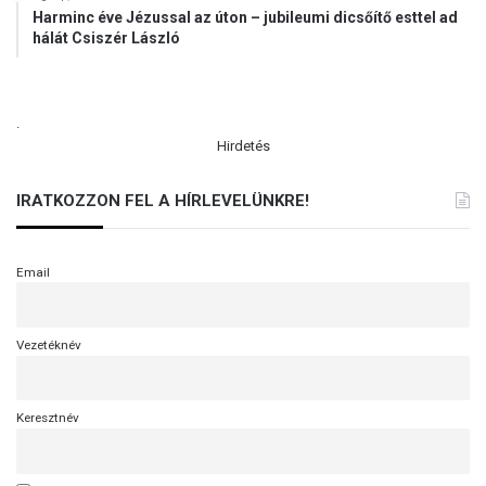
Harminc éve Jézussal az úton – jubileumi dicsőítő esttel ad
hálát Csiszér László
.
Hirdetés
IRATKOZZON FEL A HÍRLEVELÜNKRE!
Email
Vezetéknév
Keresztnév