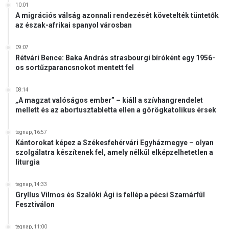
10:01
A migrációs válság azonnali rendezését követelték tüntetők
az észak-afrikai spanyol városban
09:07
Rétvári Bence: Baka András strasbourgi bíróként egy 1956-
os sortűzparancsnokot mentett fel
08:14
„A magzat valóságos ember” – kiáll a szívhangrendelet
mellett és az abortusztabletta ellen a görögkatolikus érsek
tegnap, 16:57
Kántorokat képez a Székesfehérvári Egyházmegye – olyan
szolgálatra készítenek fel, amely nélkül elképzelhetetlen a
liturgia
tegnap, 14:33
Gryllus Vilmos és Szalóki Ági is fellép a pécsi Szamárfül
Fesztiválon
tegnap, 11:00