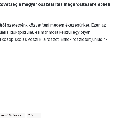
Szövetség a magyar összetartás megerősítésére ebben
éről szeretnénk közvetíteni megemlékezésünket. Ezen az
uális időkapszulát, és már most készül egy olyan
özépiskolás veszi ki a részét. Ennek részleteit június 4-
ákóczi Szövetség
Trianon