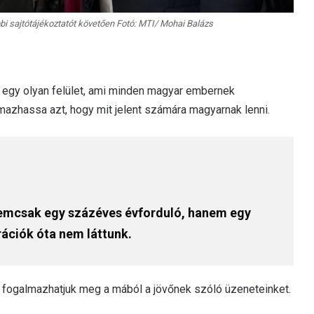
i sajtótájékoztatót követően Fotó: MTI/ Mohai Balázs
, egy olyan felület, ami minden magyar embernek
mazhassa azt, hogy mit jelent számára magyarnak lenni.
nemcsak egy százéves évforduló, hanem egy
rációk óta nem láttunk.
fogalmazhatjuk meg a mából a jövőnek szóló üzeneteinket.