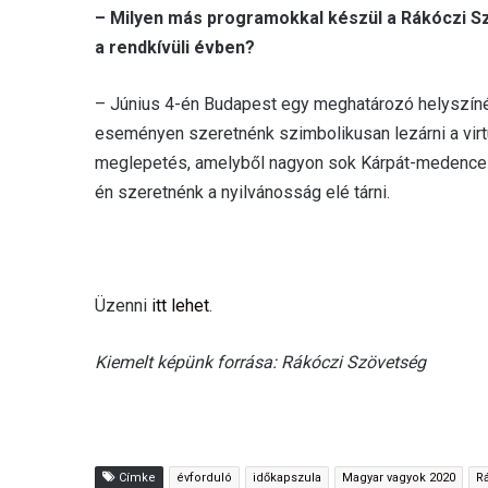
– Milyen más programokkal készül a Rákóczi 
a rendkívüli évben?
– Június 4-én Budapest egy meghatározó helyszín
eseményen szeretnénk szimbolikusan lezárni a virt
meglepetés, amelyből nagyon sok Kárpát-medencei k
én szeretnénk a nyilvánosság elé tárni.
Üzenni
itt lehet
.
Kiemelt képünk forrása: Rákóczi Szövetség
Címke
évforduló
időkapszula
Magyar vagyok 2020
R