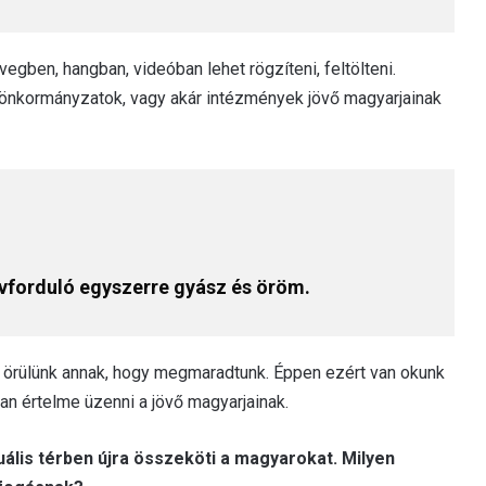
egben, hangban, videóban lehet rögzíteni, feltölteni.
önkormányzatok, vagy akár intézmények jövő magyarjainak
évforduló egyszerre gyász és öröm.
e örülünk annak, hogy megmaradtunk. Éppen ezért van okunk
an értelme üzenni a jövő magyarjainak.
ális térben újra összeköti a magyarokat. Milyen