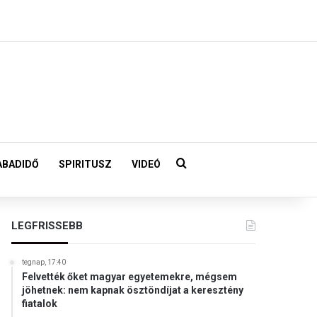
Keresés:
ABADIDŐ
SPIRITUSZ
VIDEÓ
LEGFRISSEBB
tegnap, 17:40
Felvették őket magyar egyetemekre, mégsem
jöhetnek: nem kapnak ösztöndíjat a keresztény
fiatalok