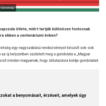
 Szövetség
apszula ötlete, miért tartják különösen fontosnak
ra ebben a centenáriumi évben?
vetség egy nagyszabású rendezvénnyel készült sok-sok
ben az új helyzetben született meg a gondolata a „Magyar
sít minden magyarnak, hogy időutazásra küldje gondolatait.
okat a benyomásait, érzéseit, amelyek úgy