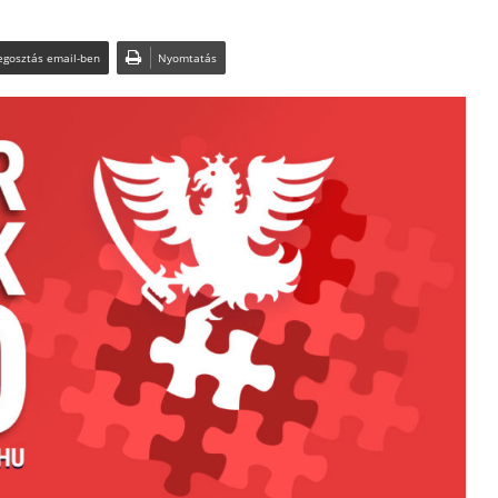
gosztás email-ben
Nyomtatás