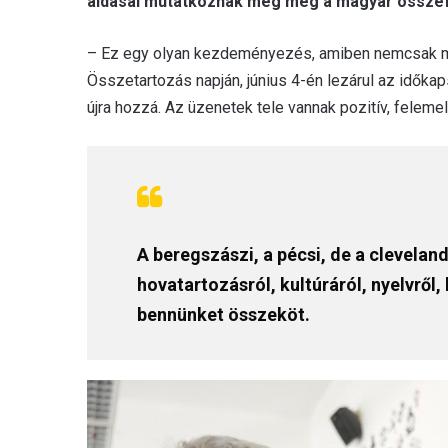
áldásai mutatkoznak meg még a magyar össze
– Ez egy olyan kezdeményezés, amiben nemcsak meg
Összetartozás napján, június 4-én lezárul az időkap
újra hozzá. Az üzenetek tele vannak pozitív, felemel
A beregszászi, a pécsi, de a clevela
hovatartozásról, kultúráról, nyelvről
bennünket összeköt.