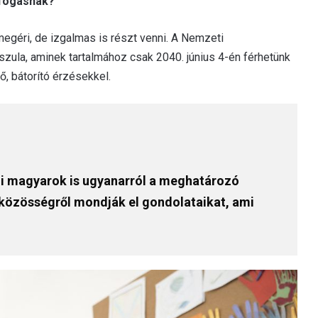
fogásnak?
éri, de izgalmas is részt venni. A Nemzeti
szula, aminek tartalmához csak 2040. június 4-én férhetünk
ő, bátorító érzésekkel.
ndi magyarok is ugyanarról a meghatározó
, közösségről mondják el gondolataikat, ami