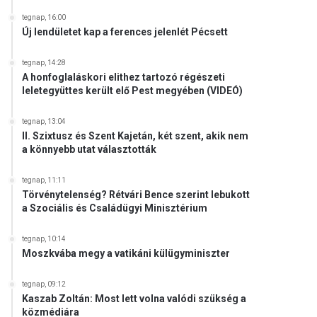
tegnap, 16:00
Új lendületet kap a ferences jelenlét Pécsett
tegnap, 14:28
A honfoglaláskori elithez tartozó régészeti
leletegyüttes került elő Pest megyében (VIDEÓ)
tegnap, 13:04
II. Szixtusz és Szent Kajetán, két szent, akik nem
a könnyebb utat választották
tegnap, 11:11
Törvénytelenség? Rétvári Bence szerint lebukott
a Szociális és Családügyi Minisztérium
tegnap, 10:14
Moszkvába megy a vatikáni külügyminiszter
tegnap, 09:12
Kaszab Zoltán: Most lett volna valódi szükség a
közmédiára