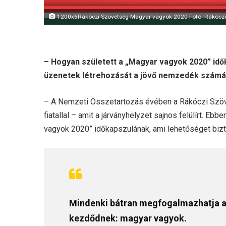
1200x6Rákóczi Szövetség Magyar vagyok 2020 Fotó: Rákóczi
– Hogyan született a „Magyar vagyok 2020” idők
üzenetek létrehozását a jövő nemzedék számá
– A Nemzeti Összetartozás évében a Rákóczi Szö
fiatallal – amit a járványhelyzet sajnos felülírt. Eb
vagyok 2020” időkapszulának, ami lehetőséget bizto
Mindenki bátran megfogalmazhatja az
kezdődnek: magyar vagyok.