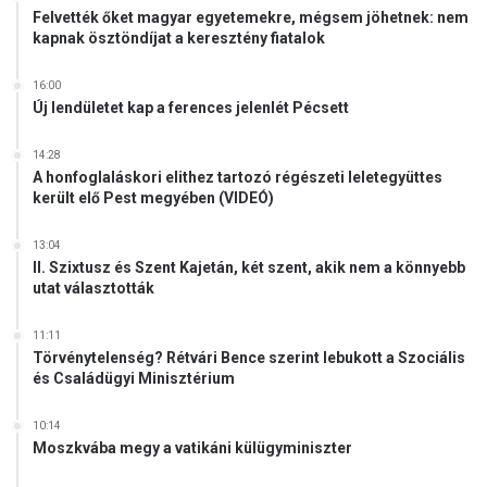
e
z
Felvették őket magyar egyetemekre, mégsem jöhetnek: nem
n
á
kapnak ösztöndíjat a keresztény fiatalok
ő
g
r
1
16:00
z
9
Új lendületet kap a ferences jelenlét Pécsett
ő
4
i
1
14:28
n
-
A honfoglaláskori elithez tartozó régészeti leletegyüttes
t
b
került elő Pest megyében (VIDEÓ)
é
e
z
n
13:04
m
II. Szixtusz és Szent Kajetán, két szent, akik nem a könnyebb
é
utat választották
n
y
11:11
e
Törvénytelenség? Rétvári Bence szerint lebukott a Szociális
k
és Családügyi Minisztérium
10:14
Moszkvába megy a vatikáni külügyminiszter