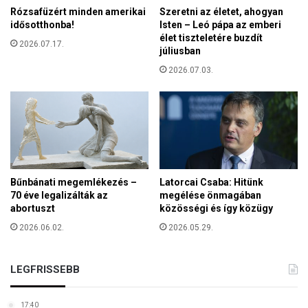
n
Rózsafüzért minden amerikai
Szeretni az életet, ahogyan
ü
:
idősotthonba!
Isten – Leó pápa az emberi
l
k
élet tiszteletére buzdít
p
2026.07.17.
ö
júliusban
o
z
2026.07.03.
l
ö
i
s
t
é
i
r
k
t
a
é
é
k
s
e
Bűnbánati megemlékezés –
Latorcai Csaba: Hitünk
M
k
70 éve legalizálták az
megélése önmagában
a
v
abortuszt
közösségi és így közügy
g
a
2026.06.02.
2026.05.29.
y
g
a
y
r
e
LEGFRISSEBB
o
l
r
l
s
17:40