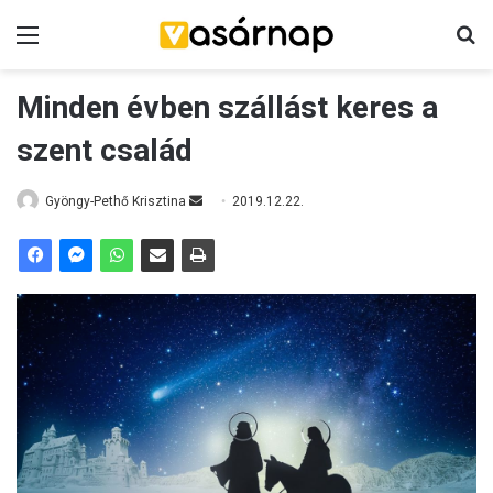
Menü
K
Minden évben szállást keres a
szent család
Gyöngy-Pethő Krisztina
S
2019.12.22.
e
n
d
a
n
e
m
a
i
l