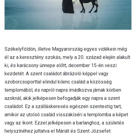
Székelyföldön, illetve Magyarország egyes vidékein még
él az a keresztény szokás, mely a 20. század elején alakult
ki, és karácsony ünnepe előtt, december 15-én veszi
kezdetét. A szent családot ábrázoló képpel vagy
szoborcsoporttal elindul kilenc család a közösség
templomából, és napról-napra imádkozva járnak körben
azoknál, akik jelképesen befogadják egy napra a szent
családot. Ez a szálláskeresés egészen szentestig tart,
amikor az utolsó család visszakíséri a templomba a képet
vagy az ikont. Ezzel jelképesen a barlanghoz, a születés
helyszínéhez juttatva el Máriát és Szent Józsefet.