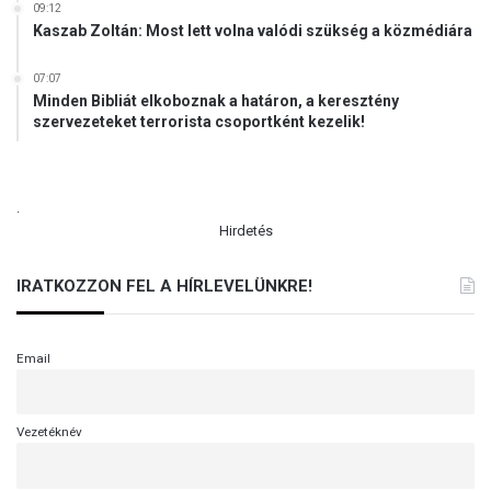
09:12
Kaszab Zoltán: Most lett volna valódi szükség a közmédiára
07:07
Minden Bibliát elkoboznak a határon, a keresztény
szervezeteket terrorista csoportként kezelik!
.
Hirdetés
IRATKOZZON FEL A HÍRLEVELÜNKRE!
Email
Vezetéknév