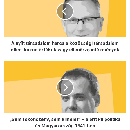
y
í
l
t
t
á
r
A nyílt társadalom harca a közösségi társadalom
s
a
ellen: közös értékek vagy ellenőrző intézmények
d
a
„
l
S
o
e
m
m
h
r
a
o
r
k
c
o
a
n
a
„Sem rokonszenv, sem kímélet” – a brit külpolitika
s
k
z
és Magyarország 1941-ben
ö