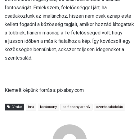
fontosságát. Emlékszem, felelősséggel járt, ha
csatlakoztunk az imalánchoz, hiszen nem csak aznap este
kellett fogadni a közösség tagjait, amikor hozzád látogattak
a többiek, hanem másnap a Te felelősséged volt, hogy
eljusson időben a másik fiatalhoz a kép. Így kovácsolt egy
közösségbe bennünket, sokszor teljesen idegeneket a
szentcsalád.
Kiemelt képünk forrása: pixabay.com
Címke
ima
karácsony
karácsony archív
szentcsaládolás