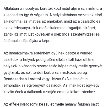
Általában ünnepélyes keretek közt indul útjára az imalánc, a
kilenced és így ér véget is. A helyi plébános vezeti az első
alkalommal az imát és az énekeket, majd az a családfő és
az az édesanya, akik első alkalommal fogadják a képet,
zárják az imát. Ezt követően a plébános szenteltvízzel és
áldással indítja útjára a képet.
Az imaalkalmakra esténként gyűlnek össze a vendég
családok, a helyiek pedig előre elkészített házi oltárra
helyezik a vándorló szentcsalád képét, mely mellé gyertyát
gyújtanak, és ezt térdeli körbe az imádkozó sereg.
Rendszerint a Lorettói vagy Jézus Szíve litániát is
elmondják az egybegyűlt családok. Az imák közt egy-egy
közös ének a dallamok szintjén emeli a lelket Istenhez.
Az efféle karácsonyi készület mellé néhány faluban saját