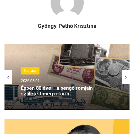
Gyöngy-Pethő Krisztina
Kultúra
2026.08.01.
Éppen 80 éve – a pengő romjain
született meg a forint
A
n