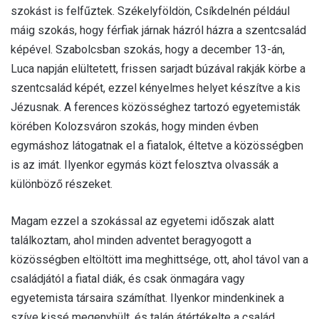
szokást is felfűztek. Székelyföldön, Csíkdelnén például
máig szokás, hogy férfiak járnak házról házra a szentcsalád
képével. Szabolcsban szokás, hogy a december 13-án,
Luca napján elültetett, frissen sarjadt búzával rakják körbe a
szentcsalád képét, ezzel kényelmes helyet készítve a kis
Jézusnak. A ferences közösséghez tartozó egyetemisták
körében Kolozsváron szokás, hogy minden évben
egymáshoz látogatnak el a fiatalok, éltetve a közösségben
is az imát. Ilyenkor egymás közt felosztva olvassák a
különböző részeket.
Magam ezzel a szokással az egyetemi időszak alatt
találkoztam, ahol minden adventet beragyogott a
közösségben eltöltött ima meghittsége, ott, ahol távol van a
családjától a fiatal diák, és csak önmagára vagy
egyetemista társaira számíthat. Ilyenkor mindenkinek a
szíve kissé megenyhült, és talán átértékelte a család