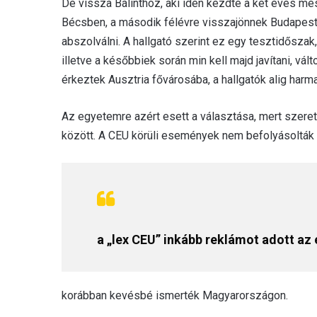
De vissza Bálinthoz, aki idén kezdte a két éves m
Bécsben, a második félévre visszajönnek Budapestr
abszolválni. A hallgató szerint ez egy tesztidőszak,
illetve a későbbiek során min kell majd javítani, vá
érkeztek Ausztria fővárosába, a hallgatók alig harma
Az egyetemre azért esett a választása, mert szere
között. A CEU körüli események nem befolyásolták 
a „lex CEU” inkább reklámot adott a
korábban kevésbé ismerték Magyarországon.