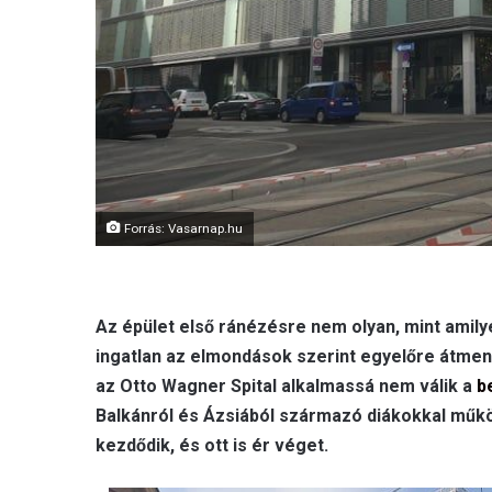
Forrás: Vasarnap.hu
Az épület első ránézésre nem olyan, mint amily
ingatlan az elmondások szerint egyelőre átmen
az Otto Wagner Spital alkalmassá nem válik a
b
Balkánról és Ázsiából származó diákokkal műkö
kezdődik, és ott is ér véget.