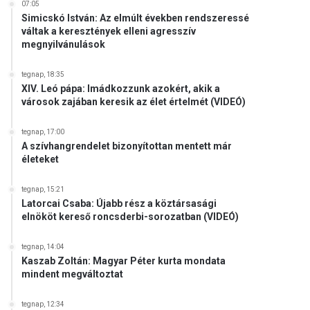
07:05
Simicskó István: Az elmúlt években rendszeressé
váltak a keresztények elleni agresszív
megnyilvánulások
tegnap, 18:35
XIV. Leó pápa: Imádkozzunk azokért, akik a
városok zajában keresik az élet értelmét (VIDEÓ)
tegnap, 17:00
A szívhangrendelet bizonyítottan mentett már
életeket
tegnap, 15:21
Latorcai Csaba: Újabb rész a köztársasági
elnököt kereső roncsderbi-sorozatban (VIDEÓ)
tegnap, 14:04
Kaszab Zoltán: Magyar Péter kurta mondata
mindent megváltoztat
tegnap, 12:34