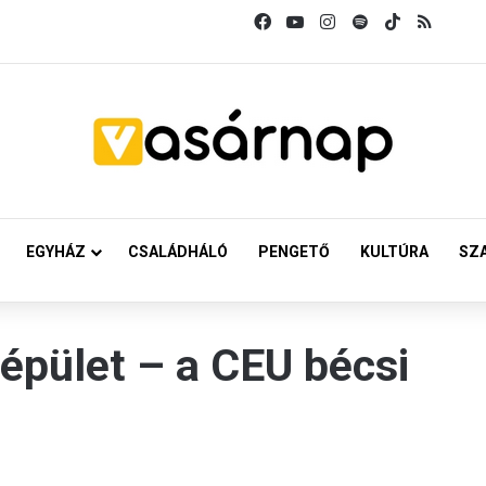
Facebook
YouTube
Instagram
Spotify
TikTok
RSS
EGYHÁZ
CSALÁDHÁLÓ
PENGETŐ
KULTÚRA
SZ
aépület – a CEU bécsi