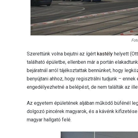
Fot
Szerettünk volna bejutni az ígért
kastély
helyett (Ot
található épületbe, ellenben már a portán elakadtun
bejáratnál arról tájékoztattak bennünket, hogy legk
benyújtani ahhoz, hogy regisztrálni tudjunk – ennek 
engedélyezhetné a belépést, de nem találták az ille
Az egyetem épületének aljában működő büfénél leg
dolgozó pincérek magyarok, és a kávénk kifizetése 
magyar hallgató felé.