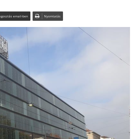
gosztás email-ben
Nyomtatás