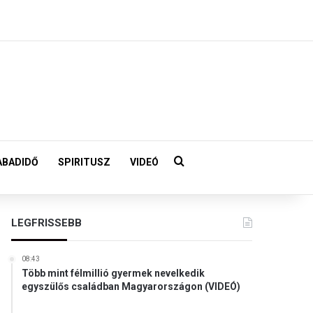
Keresés:
ABADIDŐ
SPIRITUSZ
VIDEÓ
LEGFRISSEBB
08:43
Több mint félmillió gyermek nevelkedik
egyszülős családban Magyarországon (VIDEÓ)