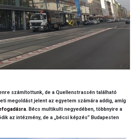
enre számítottunk, de a Quellenstrassén található
eti megoldást jelent az egyetem számára addig, amíg
efogadásra
. Bécs multikulti negyedében, többnyire a
dik az intézmény, de a „bécsi képzés” Budapesten