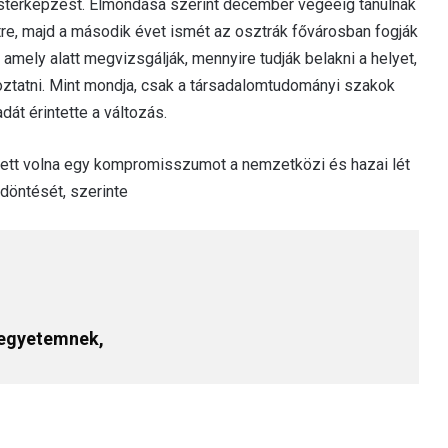
esterképzést. Elmondása szerint december végééig tanulnak
e, majd a második évet ismét az osztrák fővárosban fogják
 amely alatt megvizsgálják, mennyire tudják belakni a helyet,
ltoztatni. Mint mondja, csak a társadalomtudományi szakok
dát érintette a változás.
tett volna egy kompromisszumot a nemzetközi és hazai lét
döntését, szerinte
z egyetemnek,