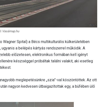
ó: Vasárnap.hu
to Wagner Spital) a Bécs multikulturális külkerületében
k, ugyanis a belépés kártyás rendszerrel működik. A
özelebb előzetesen, elektronikus formában kell igényt
ellenére készséggel próbáltak találni valakit, aki esetleg
tékest.
nagyobb meglepetésünkre „szia”-val köszöntöttek. Az ott
után nagyon kedvesen útbaigazítottak egy, a büfében ülő