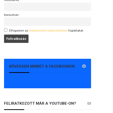
Vezetéknév
Keresztnév
Elfogadom az
Adatkezelési tájékoztatóban
foglaltakat.
KÖVESSEN MINKET A FACEBOOKON
FELIRATKOZOTT MÁR A YOUTUBE-ON?