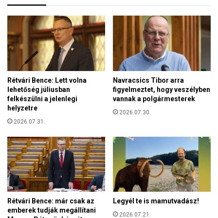
?
l
A
e
f
t
e
k
r
e
e
r
n
e
c
Rétvári Bence: Lett volna
Navracsics Tibor arra
s
e
lehetőség júliusban
figyelmeztet, hogy veszélyben
z
s
felkészülni a jelenlegi
vannak a polgármesterek
t
p
helyzetre
é
2026.07.30.
r
n
2026.07.31.
é
y
d
s
i
z
k
e
á
m
t
m
o
e
r
Rétvári Bence: már csak az
Legyél te is mamutvadász!
l
,
emberek tudják megállítani
2026.07.21.