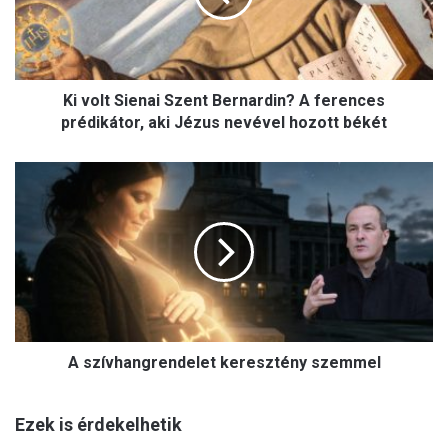
t
S
i
e
Ki volt Sienai Szent Bernardin? A ferences
n
a
prédikátor, aki Jézus nevével hozott békét
i
S
A
z
s
e
z
n
í
t
v
B
h
e
a
r
n
n
g
a
A szívhangrendelet keresztény szemmel
r
r
e
d
n
i
Ezek is érdekelhetik
d
n
e