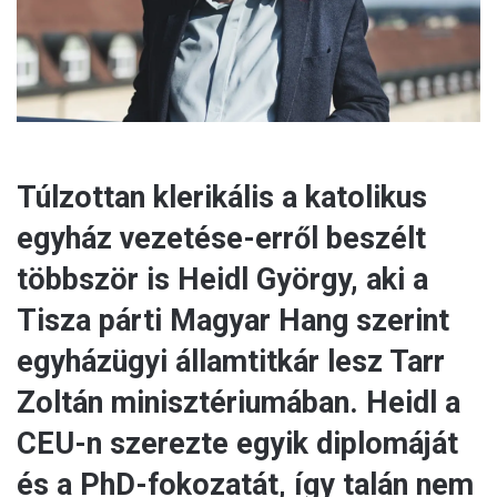
l
Túlzottan klerikális a katolikus
egyház vezetése-erről beszélt
többször is Heidl György, aki a
Tisza párti Magyar Hang szerint
egyházügyi államtitkár lesz Tarr
Zoltán minisztériumában. Heidl a
CEU-n szerezte egyik diplomáját
és a PhD-fokozatát, így talán nem