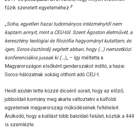
3
fűzik szeretett egyeteméhez.
„
Soha, egyetlen hazai tudományos intézménytől nem
kaptam annyit, mint a CEU-tól. Szent Ágoston életművét, a
keresztény teológiai és filozófia hagyományt kutattam, és
igen, Soros-ösztöndíj segített abban, hogy
(…)
nemzetközi
konferenciákra jussak ki
(…)
„
– így méltatta a
Magyarországon elsőként genderszakot indító,
a hazai
Soros-hálózatnak sokáig otthont adó CEU-t.
Heidl azután tette közzé dicsérő sorait, hogy az előző,
jobboldali kormány meg akarta változtatni a külföldi
egyetemek magyarországi működésének feltételeit.
Árulkodó, hogy a kiállást több baloldali felület, köztük a 444
is szemlézte.