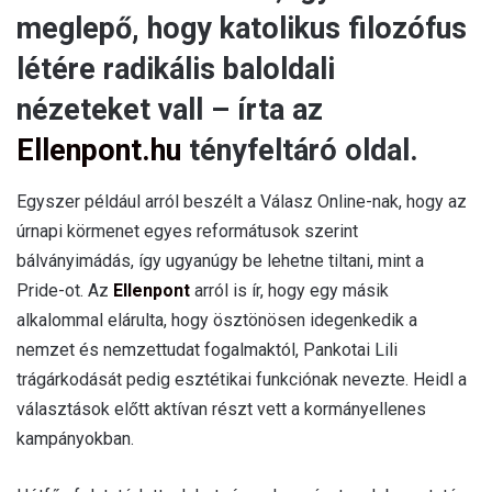
meglepő, hogy katolikus filozófus
létére radikális baloldali
nézeteket vall – írta az
Ellenpont.hu
tényfeltáró oldal.
Egyszer például arról beszélt a Válasz Online-nak, hogy az
úrnapi körmenet egyes reformátusok szerint
bálványimádás, így ugyanúgy be lehetne tiltani, mint a
Pride-ot. Az
Ellenpont
arról is ír, hogy egy másik
alkalommal elárulta, hogy ösztönösen idegenkedik a
nemzet és nemzettudat fogalmaktól, Pankotai Lili
trágárkodását pedig esztétikai funkciónak nevezte. Heidl a
választások előtt aktívan részt vett a kormányellenes
kampányokban.