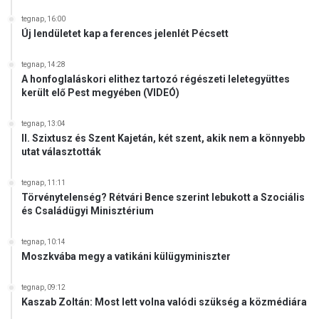
é
tegnap, 16:00
k
Új lendületet kap a ferences jelenlét Pécsett
é
t
tegnap, 14:28
A honfoglaláskori elithez tartozó régészeti leletegyüttes
került elő Pest megyében (VIDEÓ)
tegnap, 13:04
II. Szixtusz és Szent Kajetán, két szent, akik nem a könnyebb
utat választották
tegnap, 11:11
Törvénytelenség? Rétvári Bence szerint lebukott a Szociális
és Családügyi Minisztérium
tegnap, 10:14
Moszkvába megy a vatikáni külügyminiszter
tegnap, 09:12
Kaszab Zoltán: Most lett volna valódi szükség a közmédiára