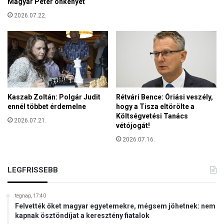
a
Magyar Péter önkényét
k
2026.07.22.
i
J
é
z
u
s
n
e
Kaszab Zoltán: Polgár Judit
Rétvári Bence: Óriási veszély,
v
ennél többet érdemelne
hogy a Tisza eltörölte a
Költségvetési Tanács
é
2026.07.21.
vétójogát!
v
e
2026.07.16.
l
h
o
LEGFRISSEBB
z
o
tegnap, 17:40
t
Felvették őket magyar egyetemekre, mégsem jöhetnek: nem
t
kapnak ösztöndíjat a keresztény fiatalok
b