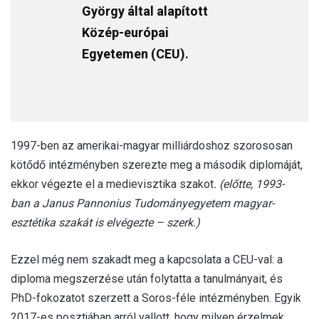
György által alapított
Közép-európai
Egyetemen (CEU).
1997-ben az amerikai-magyar milliárdoshoz szorososan
kötődő intézményben szerezte meg a második diplomáját,
ekkor végezte el a medievisztika szakot
.
(
előtte,
1993-
ban
a
Janus Pannonius Tudományegyetem magyar-
esztétika szak
át is elvégezte
– szerk.)
Ezzel még nem szakadt meg a kapcsolata a CEU-val: a
diploma megszerzése után folytatta a tanulmányait, és
PhD-fokozatot szerzett a Soros-féle intézményben. Egyik
2017-es posztjában arról vallott, hogy milyen érzelmek