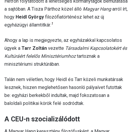
Hétfőn folytatódott a lehetséges kormánytagok bemutatása
a sajtóban. A Tisza Párthoz közel álló
Magyar Hang
arról írt,
hogy
Heidl György
filozófiatörténész lehet az új
1
egyházügyi államtitkár.
Ahogy a lap is megjegyezte, az egyházakkal kapcsolatos
ügyek a
Tarr Zoltán
vezette
Társadalmi Kapcsolatokért és
Kultúráért felelős Minisztériumhoz
tartoznak a
minisztériumi struktúrában.
Talán nem véletlen, hogy Heidl és Tarr közeli munkatársak
lesznek, hiszen meglehetősen hasonló pályaívet futottak
be: egyházi berkekből indultak, majd fokozatosan a
baloldali politikai körök felé sodródtak.
A CEU-n szocializálódott
A Magyar Hang keresztény filozófusként, a Magyar