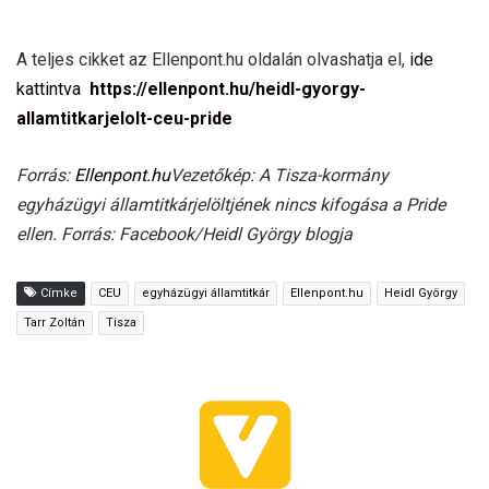
A teljes cikket az Ellenpont.hu oldalán olvashatja el,
ide
kattintva
https://ellenpont.hu/heidl-gyorgy-
allamtitkarjelolt-ceu-pride
Forrás:
Ellenpont.hu
Vezetőkép: A Tisza-kormány
egyházügyi államtitkárjelöltjének nincs kifogása a Pride
ellen. Forrás: Facebook/Heidl György blogja
Címke
CEU
egyházügyi államtitkár
Ellenpont.hu
Heidl György
Tarr Zoltán
Tisza