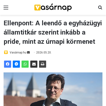
Menü
K
Ellenpont: A leendő a egyházügyi
államtitkár szerint inkább a
pride, mint az úrnapi körmenet
Vasárnap.hu
S
2026.05.20.
e
n
d
a
n
e
m
a
i