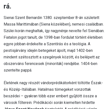
rá.
Sienai Szent Bernardin 1380. szeptember 8-án született
Massa Marittimában (Siena közelében), nemesi családban.
Szülei korán meghaltak, így nagynénje nevelte fel Sienában.
Fiatalon jogot tanult, de 1398-ban fordulat történt életében:
egyre jobban érdekelte a Szentírás és a teológia. A
pestisjárvány idején betegeket ápolt, majd 1402-ben
mindent szétosztott a szegények között, és belépett az
obszerváns ferencesek (minoriták) rendjébe. 1404-ben
szentelte pappá.
Életének nagy részét vándorprédikátorként töltötte Észak-
és Közép-Itáliában. Hatalmas tömegeket vonzottak
beszédei – gyakran több ezer embert gyűjtött össze a
városok főterein. Prédikációi során kiemelten hirdette