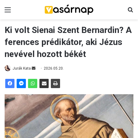
Menü
K
Ki volt Sienai Szent Bernardin? A
ferences prédikátor, aki Jézus
nevével hozott békét
Jurák Kata
S
2026.05.20.
e
n
d
a
n
e
m
a
i