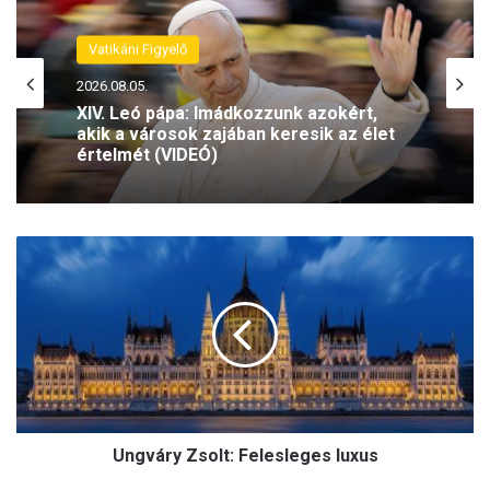
Pengető
Vatikáni Figyelő
2026.08.04.
2026.08.05.
Gáspár Laci: Isten nagyon szeret engem
U
XIV. Leó pápa: Imádkozzunk azokért,
n
akik a városok zajában keresik az élet
g
értelmét (VIDEÓ)
v
á
r
y
Z
s
Ungváry Zsolt: Felesleges luxus
o
l