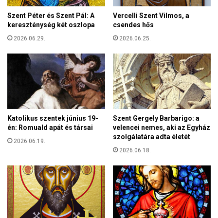
h
Szent Péter és Szent Pál: A
Vercelli Szent Vilmos, a
á
kereszténység két oszlopa
csendes hős
z
ü
2026.06.29.
2026.06.25.
g
y
i
á
l
l
a
Katolikus szentek június 19-
Szent Gergely Barbarigo: a
m
én: Romuald apát és társai
velencei nemes, aki az Egyház
t
szolgálatára adta életét
i
2026.06.19.
t
2026.06.18.
k
á
r
s
z
e