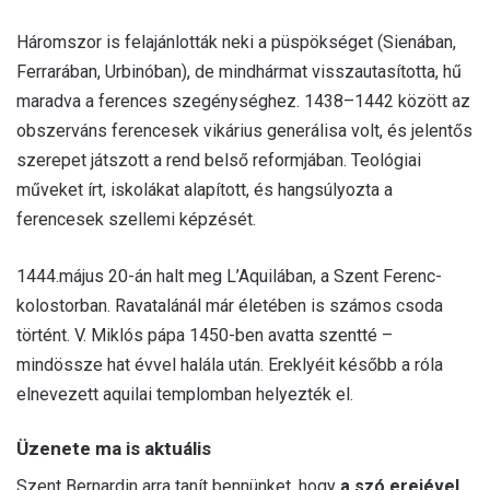
Háromszor is felajánlották neki a püspökséget (Sienában,
Ferrarában, Urbinóban), de mindhármat visszautasította, hű
maradva a ferences szegénységhez. 1438–1442 között az
obszerváns ferencesek vikárius generálisa volt, és jelentős
szerepet játszott a rend belső reformjában. Teológiai
műveket írt, iskolákat alapított, és hangsúlyozta a
ferencesek szellemi képzését.
1444.május 20-án halt meg L’Aquilában, a Szent Ferenc-
kolostorban. Ravatalánál már életében is számos csoda
történt. V. Miklós pápa 1450-ben avatta szentté –
mindössze hat évvel halála után. Ereklyéit később a róla
elnevezett aquilai templomban helyezték el.
Üzenete ma is aktuális
Szent Bernardin arra tanít bennünket, hogy
a szó erejével,