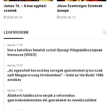
r
Június 16. – A mai egyházi
Jézus Szentséges Szívének
i
szentek
ünnepe
n
t
2026.06.16.
2026.06.12.
i
n
k
LEGFRISSEBB
á
b
tegnap, 17:34
b
Íme a katolikus fiatalok szöuli Ifjúsági Világtalálkozójának
a
himnusza (VIDEÓ)
p
r
tegnap, 15:02
i
„Az egyesített keresztény seregek győzelmével új korszak
d
nyílt Magyarország történetében“ – Indul az Ide Buda! 1686
e
emlékév
,
m
tegnap, 11:06
i
Állatkerti találkozóra várják a református
n
gyermekvédelemben élő gyerekeket és nevelőszülőket
t
a