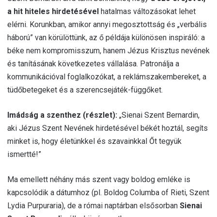
a hit hiteles hirdetésével
hatalmas változásokat lehet
elérni. Korunkban, amikor annyi megosztottság és „verbális
háború” van körülöttünk, az ő példája különösen inspiráló: a
béke nem kompromisszum, hanem Jézus Krisztus nevének
és tanításának következetes vállalása. Patronálja a
kommunikációval foglalkozókat, a reklámszakembereket, a
tüdőbetegeket és a szerencsejáték-függőket.
Imádság a szenthez (részlet):
„Sienai Szent Bernardin,
aki Jézus Szent Nevének hirdetésével békét hoztál, segíts
minket is, hogy életünkkel és szavainkkal Őt tegyük
ismertté!”
Ma emellett néhány más szent vagy boldog emléke is
kapcsolódik a dátumhoz (pl. Boldog Columba of Rieti, Szent
Lydia Purpuraria), de a római naptárban elsősorban
Sienai