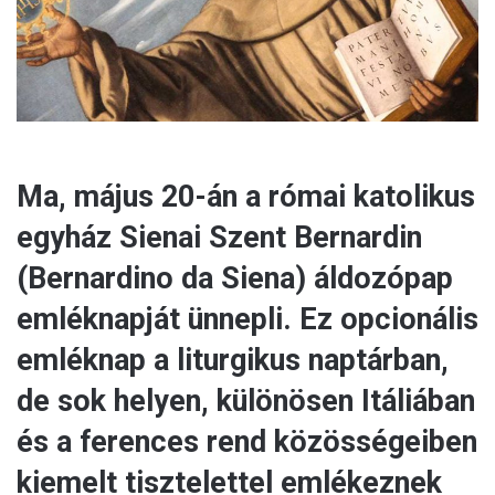
l
Ma, május 20-án a római katolikus
egyház Sienai Szent Bernardin
(Bernardino da Siena) áldozópap
emléknapját ünnepli. Ez opcionális
emléknap a liturgikus naptárban,
de sok helyen, különösen Itáliában
és a ferences rend közösségeiben
kiemelt tisztelettel emlékeznek