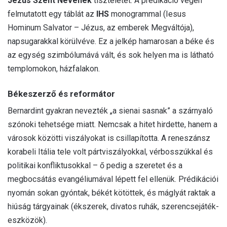
Jézus Szent Nevének
tiszteletét. A prédikáció végén
felmutatott egy táblát az
IHS
monogrammal (Iesus
Hominum Salvator – Jézus, az emberek Megváltója),
napsugarakkal körülvéve. Ez a jelkép hamarosan a béke és
az egység szimbólumává vált, és sok helyen ma is látható
templomokon, házfalakon.
Békeszerző és reformátor
Bernardint gyakran nevezték „a sienai sasnak” a szárnyaló
szónoki tehetsége miatt. Nemcsak a hitet hirdette, hanem a
városok közötti viszályokat is csillapította. A reneszánsz
korabeli Itália tele volt pártviszályokkal, vérbosszúkkal és
politikai konfliktusokkal – ő pedig a szeretet és a
megbocsátás evangéliumával lépett fel ellenük. Prédikációi
nyomán sokan gyóntak, békét kötöttek, és máglyát raktak a
hiúság tárgyainak (ékszerek, divatos ruhák, szerencsejáték-
eszközök).