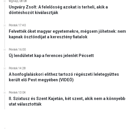
tegnap, 08:08
z
Ungváry Zsolt: A felelősség azokat is terheli, akik a
ú
döntéshozót kiválasztják
r
n
Péntek 17:40
a
Felvették őket magyar egyetemekre, mégsem jöhetnek: nem
p
kapnak ösztöndíjat a keresztény fiatalok
i
k
Péntek 16:00
ö
Új lendületet kap a ferences jelenlét Pécsett
r
m
Péntek 14:28
e
A honfoglaláskori elithez tartozó régészeti leletegyüttes
n
került elő Pest megyében (VIDEÓ)
e
t
Péntek 13:04
II. Szixtusz és Szent Kajetán, két szent, akik nem a könnyebb
utat választották
.