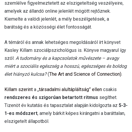
szemlélve figyelmeztetett az elszigeteltség veszélyeire,
amelyek az állandó online jelenlét mögött rejtőznek.
Kiemelte a valódi jelenlét, a mély beszélgetések, a
barátság és a közösségi élet fontosságát.
A témáról és annak lehetséges megoldásáról írt könyvet
Kasley Killam szociálpszichológus is. Könyve magyarul így
szól:
A tudomány és a kapcsolatok művészete – avagy
miért a szociális egészség a hosszú, egészséges és boldog
élet hiányzó kulcsa?
(
The Art and Science of Connection)
.
Killam szerint
a „
társadalmi alultápláltság” ellen
csakis
rendszeres és szigorúan betartott ritmus
segíthet.
Tizenöt év kutatás és tapasztalat alapján kidolgozta az
5-3-
1-es módszert
, amely bárkit képes kirángatni a baráttalan,
elszigetelt állapotból.