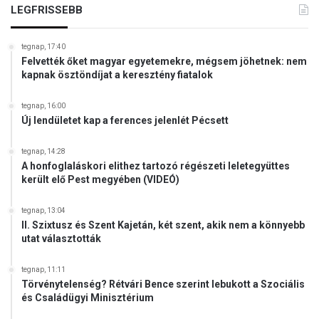
LEGFRISSEBB
z
u
n
tegnap, 17:40
i
Felvették őket magyar egyetemekre, mégsem jöhetnek: nem
ó
kapnak ösztöndíjat a keresztény fiatalok
s
p
tegnap, 16:00
é
Új lendületet kap a ferences jelenlét Pécsett
n
z
tegnap, 14:28
e
A honfoglaláskori elithez tartozó régészeti leletegyüttes
k
került elő Pest megyében (VIDEÓ)
e
t
tegnap, 13:04
II. Szixtusz és Szent Kajetán, két szent, akik nem a könnyebb
utat választották
tegnap, 11:11
Törvénytelenség? Rétvári Bence szerint lebukott a Szociális
és Családügyi Minisztérium