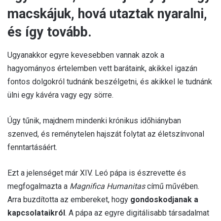
macskájuk, hová utaztak nyaralni,
és így tovább.
Ugyanakkor egyre kevesebben vannak azok a
hagyományos értelemben vett barátaink, akikkel igazán
fontos dolgokról tudnánk beszélgetni, és akikkel le tudnánk
ülni egy kávéra vagy egy sörre.
Úgy tűnik, majdnem mindenki krónikus időhiányban
szenved, és reménytelen hajszát folytat az életszínvonal
fenntartásáért.
Ezt a jelenséget már XIV. Leó pápa is észrevette és
megfogalmazta a
Magnifica Humanitas
című művében.
Arra buzdította az embereket, hogy
gondoskodjanak a
kapcsolataikról
. A pápa az egyre digitálisabb társadalmat