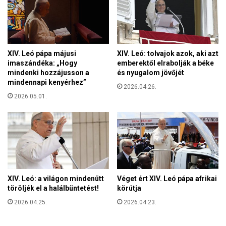
e
l
n
á
á
l
r
t
o
XIV. Leó pápa májusi
XIV. Leó: tolvajok azok, aki azt
n
imaszándéka: „Hogy
emberektől elrabolják a béke
h
mindenki hozzájusson a
és nyugalom jövőjét
o
mindennapi kenyérhez”
z
2026.04.26.
2026.05.01.
n
á
h
a
z
a
a
T
XIV. Leó: a világon mindenütt
Véget ért XIV. Leó pápa afrikai
i
töröljék el a halálbüntetést!
körútja
s
z
2026.04.25.
2026.04.23.
a
a