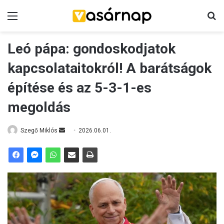
Menü
K
Leó pápa: gondoskodjatok
kapcsolataitokról! A barátságok
építése és az 5-3-1-es
megoldás
Szegő Miklós
S
2026.06.01.
e
n
d
a
n
e
m