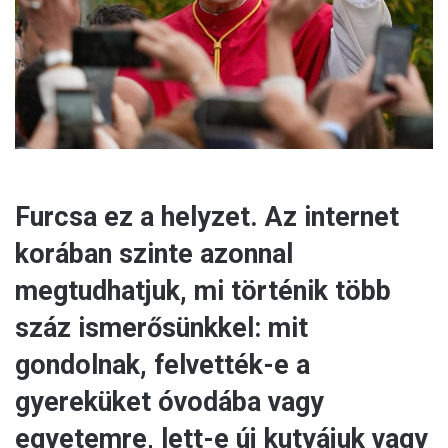
a
i
l
Furcsa ez a helyzet. Az internet
korában szinte azonnal
megtudhatjuk, mi történik több
száz ismerősünkkel: mit
gondolnak, felvették-e a
gyereküket óvodába vagy
egyetemre, lett-e új kutyájuk vagy