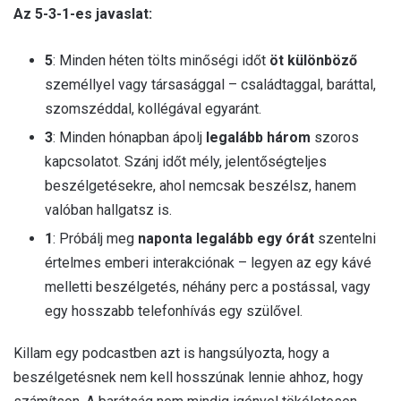
Az 5-3-1-es javaslat:
5
: Minden héten tölts minőségi időt
öt különböző
személlyel vagy társasággal – családtaggal, baráttal,
szomszéddal, kollégával egyaránt.
3
: Minden hónapban ápolj
legalább három
szoros
kapcsolatot. Szánj időt mély, jelentőségteljes
beszélgetésekre, ahol nemcsak beszélsz, hanem
valóban hallgatsz is.
1
: Próbálj meg
naponta legalább egy órát
szentelni
értelmes emberi interakciónak – legyen az egy kávé
melletti beszélgetés, néhány perc a postással, vagy
egy hosszabb telefonhívás egy szülővel.
Killam egy podcastben azt is hangsúlyozta, hogy a
beszélgetésnek nem kell hosszúnak lennie ahhoz, hogy