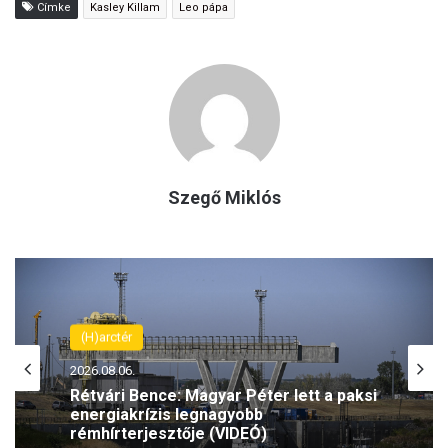
Címke
Kasley Killam
Leo pápa
Szegő Miklós
(H)arctér
2026.08.06.
Rétvári Bence: Magyar Péter lett a paksi
energiakrízis legnagyobb
rémhírterjesztője (VIDEÓ)