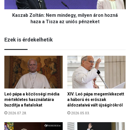
v
o
é
l
d
Kaszab Zoltán: Nem mindegy, milyen áron hozná
t
e
á
haza a Tisza az uniós pénzeket
l
n
m
:
é
Ezek is érdekelhetik
N
é
e
r
m
t
m
h
i
a
n
l
d
t
e
m
g
á
Leó pápa a közösségi média
XIV. Leó pápa megemlékezett
y
r
mértékletes használatára
a háború és erőszak
,
t
buzdítja a fiatalokat
áldozataivá vált újságírókról
m
í
i
2026.07.28.
2026.05.03.
r
l
h
y
a