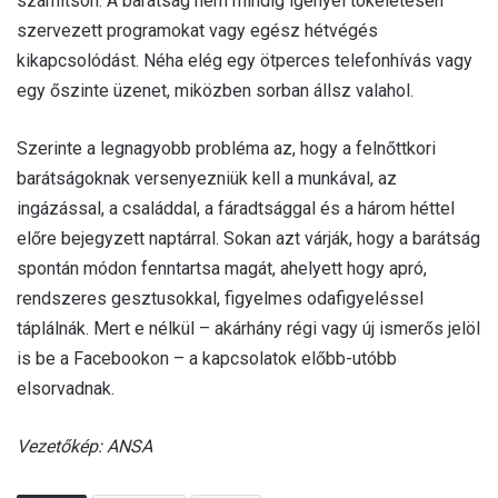
számítson. A barátság nem mindig igényel tökéletesen
szervezett programokat vagy egész hétvégés
kikapcsolódást. Néha elég egy ötperces telefonhívás vagy
egy őszinte üzenet, miközben sorban állsz valahol.
Szerinte a legnagyobb probléma az, hogy a felnőttkori
barátságoknak versenyezniük kell a munkával, az
ingázással, a családdal, a fáradtsággal és a három héttel
előre bejegyzett naptárral. Sokan azt várják, hogy a barátság
spontán módon fenntartsa magát, ahelyett hogy apró,
rendszeres gesztusokkal, figyelmes odafigyeléssel
táplálnák. Mert e nélkül – akárhány régi vagy új ismerős jelöl
is be a Facebookon – a kapcsolatok előbb-utóbb
elsorvadnak.
Vezetőkép: ANSA