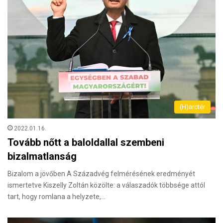
(H)arctér
2022.01.16.
Tovább nőtt a baloldallal szembeni
bizalmatlanság
Bizalom a jövőben A Századvég felmérésének eredményét
ismertetve Kiszelly Zoltán közölte: a válaszadók többsége attól
tart, hogy romlana a helyzete,…