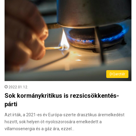
(H)arctér
2022.01.12.
Sok kormánykritikus is rezsicsökkentés-
párti
Azt írták, a 2021-es év Európa-szerte drasztikus áremelkedést
hozott, sok helyen öt-nyolcszorosára emelkedett a
villamosenergia és a gáz ára, ezzel…