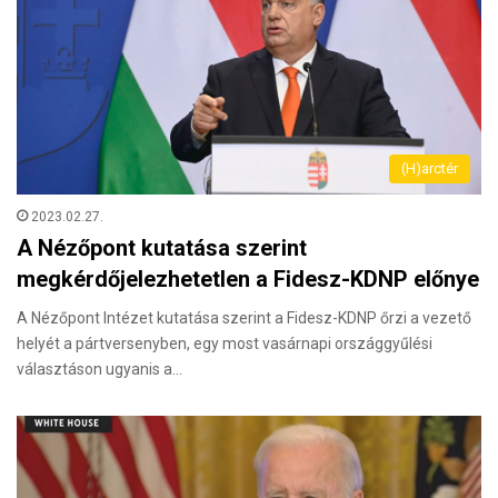
(H)arctér
2023.02.27.
A Nézőpont kutatása szerint
megkérdőjelezhetetlen a Fidesz-KDNP előnye
A Nézőpont Intézet kutatása szerint a Fidesz-KDNP őrzi a vezető
helyét a pártversenyben, egy most vasárnapi országgyűlési
választáson ugyanis a…