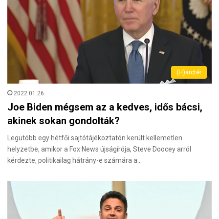
(H)arctér
2022.01.26.
Joe Biden mégsem az a kedves, idős bácsi,
akinek sokan gondolták?
Legutóbb egy hétfői sajtótájékoztatón került kellemetlen
helyzetbe, amikor a Fox News újságírója, Steve Doocey arról
kérdezte, politikailag hátrány-e számára a…