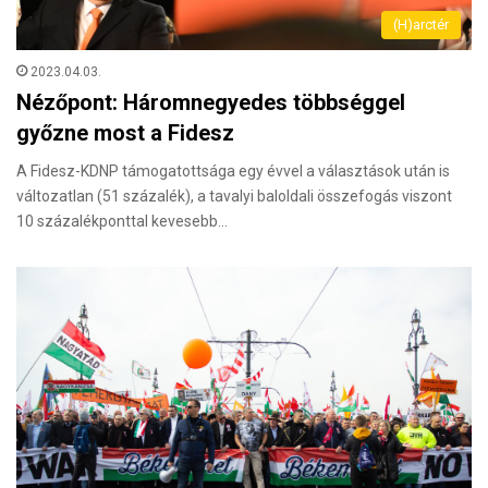
(H)arctér
2023.04.03.
Nézőpont: Háromnegyedes többséggel
győzne most a Fidesz
A Fidesz-KDNP támogatottsága egy évvel a választások után is
változatlan (51 százalék), a tavalyi baloldali összefogás viszont
10 százalékponttal kevesebb…