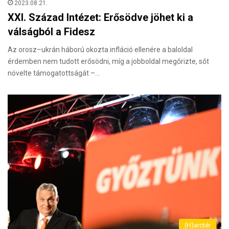
2023.08.21.
XXI. Század Intézet: Erősödve jöhet ki a
válságból a Fidesz
Az orosz–ukrán háború okozta infláció ellenére a baloldal
érdemben nem tudott erősödni, míg a jobboldal megőrizte, sőt
növelte támogatottságát –…
(H)arctér