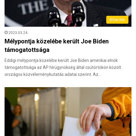
(H)arctér
2023.03.24.
Mélypontja közelébe került Joe Biden
támogatottsága
Eddigi mélypontja közelébe került Joe Biden amerikai elnök
támogatottsága az AP hírügynökség által csütörtökön közölt
országos közvéleménykutatás adatai szerint. Az…