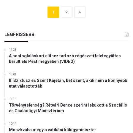
1
2
»
LEGFRISSEBB
14:28
A honfoglaláskori elithez tartozó régészeti leletegyüttes
került elő Pest megyében (VIDEÓ)
13:04
II. Szixtusz és Szent Kajetán, két szent, akik nem a könnyebb
utat választották
11:11
Törvénytelenség? Rétvári Bence szerint lebukott a Szociális
és Családügyi Minisztérium
10:14
Moszkvába megy a vatikáni külügyminiszter