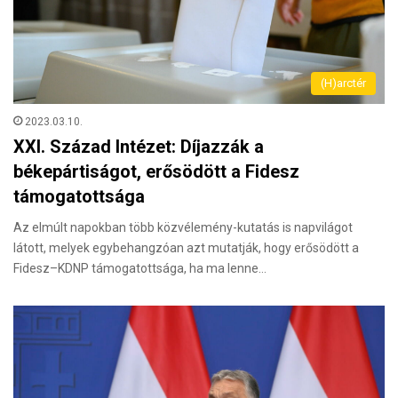
(H)arctér
2023.03.10.
XXI. Század Intézet: Díjazzák a
békepártiságot, erősödött a Fidesz
támogatottsága
Az elmúlt napokban több közvélemény-kutatás is napvilágot
látott, melyek egybehangzóan azt mutatják, hogy erősödött a
Fidesz–KDNP támogatottsága, ha ma lenne…