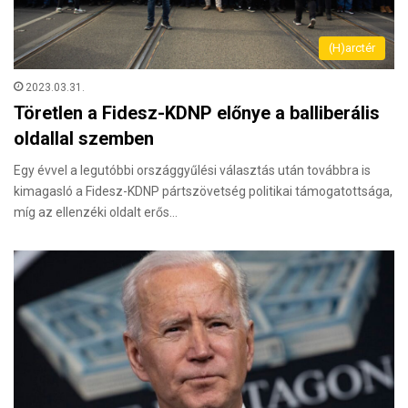
(H)arctér
2023.03.31.
Töretlen a Fidesz-KDNP előnye a balliberális
oldallal szemben
Egy évvel a legutóbbi országgyűlési választás után továbbra is
kimagasló a Fidesz-KDNP pártszövetség politikai támogatottsága,
míg az ellenzéki oldalt erős…