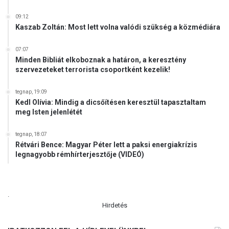
09:12
Kaszab Zoltán: Most lett volna valódi szükség a közmédiára
07:07
Minden Bibliát elkoboznak a határon, a keresztény
szervezeteket terrorista csoportként kezelik!
tegnap, 19:09
Kedl Olívia: Mindig a dicsőítésen keresztül tapasztaltam
meg Isten jelenlétét
tegnap, 18:07
Rétvári Bence: Magyar Péter lett a paksi energiakrízis
legnagyobb rémhírterjesztője (VIDEÓ)
.
Hirdetés