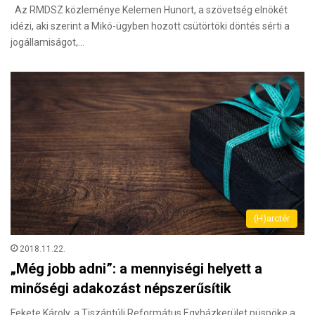
Az RMDSZ közleménye Kelemen Hunort, a szövetség elnökét
idézi, aki szerint a Mikó-ügyben hozott csütörtöki döntés sérti a
jogállamiságot,…
(H)arctér
2018.11.22.
„Még jobb adni”: a mennyiségi helyett a
minőségi adakozást népszerűsítik
Fekete Károly, a Tiszántúli Református Egyházkerület püspöke a