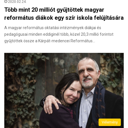
2020.02.24.
Több mint 20 milliót gyűjtöttek magyar
református diákok egy szír iskola felújítására
A magyar református oktatási intézmények diákjai és
pedagógusai minden eddiginél több, közel 20,3 millió forintot
gyűjtöttek össze a Kárpát-medencei Református…
Vélemény