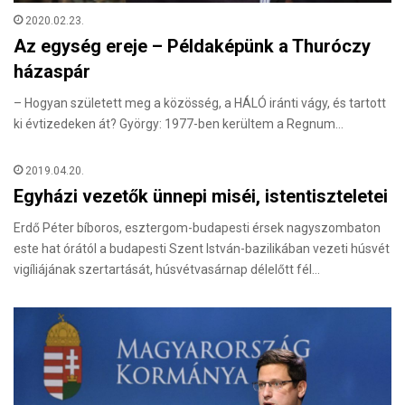
2020.02.23.
Az egység ereje – Példaképünk a Thuróczy
házaspár
– Hogyan született meg a közösség, a HÁLÓ iránti vágy, és tartott
ki évtizedeken át? György: 1977-ben kerültem a Regnum…
2019.04.20.
Egyházi vezetők ünnepi miséi, istentiszteletei
Erdő Péter bíboros, esztergom-budapesti érsek nagyszombaton
este hat órától a budapesti Szent István-bazilikában vezeti húsvét
vigíliájának szertartását, húsvétvasárnap délelőtt fél…