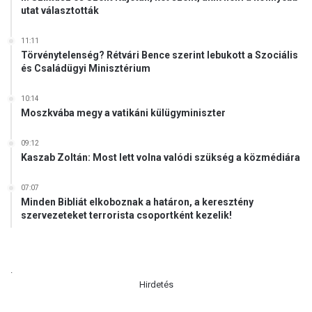
utat választották
11:11
Törvénytelenség? Rétvári Bence szerint lebukott a Szociális
és Családügyi Minisztérium
10:14
Moszkvába megy a vatikáni külügyminiszter
09:12
Kaszab Zoltán: Most lett volna valódi szükség a közmédiára
07:07
Minden Bibliát elkoboznak a határon, a keresztény
szervezeteket terrorista csoportként kezelik!
.
Hirdetés