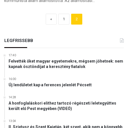
kommunista állam államosította. Az államosítási…
«
1
2
LEGFRISSEBB
17:40
Felvették őket magyar egyetemekre, mégsem jöhetnek: nem
kapnak ösztöndíjat a keresztény fiatalok
16:00
Új lendületet kap a ferences jelenlét Pécsett
14:28
A honfoglaláskori elithez tartozó régészeti leletegyüttes
került elő Pest megyében (VIDEÓ)
13:04
II. Szixtusz és Szent Kajetán, két szent, akik nem a könnyebb