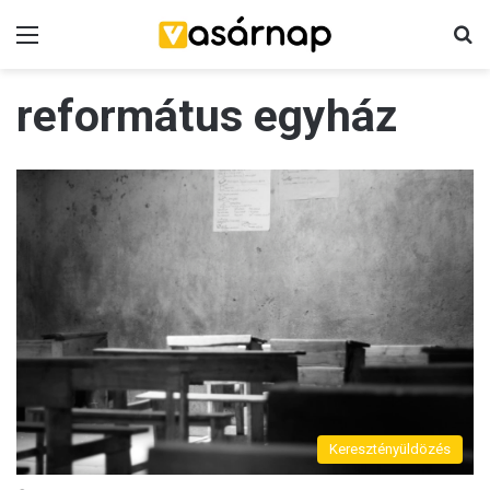
Menü
K
református egyház
Keresztényüldözés