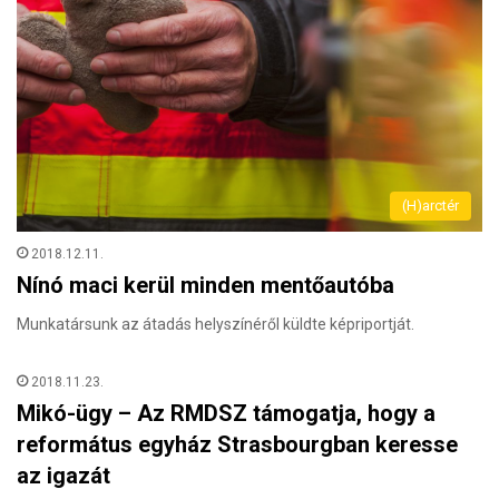
(H)arctér
2018.12.11.
Nínó maci kerül minden mentőautóba
Munkatársunk az átadás helyszínéről küldte képriportját.
2018.11.23.
Mikó-ügy – Az RMDSZ támogatja, hogy a
református egyház Strasbourgban keresse
az igazát