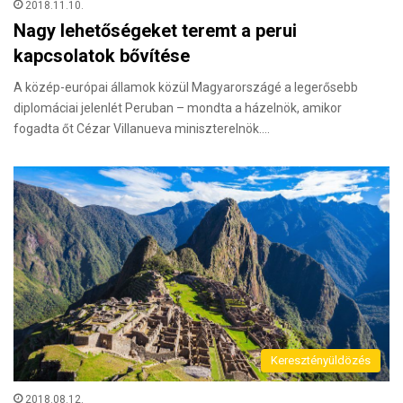
2018.11.10.
Nagy lehetőségeket teremt a perui
kapcsolatok bővítése
A közép-európai államok közül Magyarországé a legerősebb
diplomáciai jelenlét Peruban – mondta a házelnök, amikor
fogadta őt Cézar Villanueva miniszterelnök.…
Keresztényüldözés
2018.08.12.