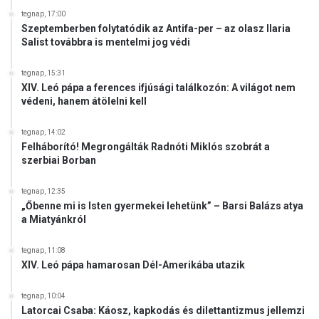
tegnap, 17:00
Szeptemberben folytatódik az Antifa-per – az olasz Ilaria
Salist továbbra is mentelmi jog védi
tegnap, 15:31
XIV. Leó pápa a ferences ifjúsági találkozón: A világot nem
védeni, hanem átölelni kell
tegnap, 14:02
Felháborító! Megrongálták Radnóti Miklós szobrát a
szerbiai Borban
tegnap, 12:35
„Őbenne mi is Isten gyermekei lehetünk” – Barsi Balázs atya
a Miatyánkról
tegnap, 11:08
XIV. Leó pápa hamarosan Dél-Amerikába utazik
tegnap, 10:04
Latorcai Csaba: Káosz, kapkodás és dilettantizmus jellemzi