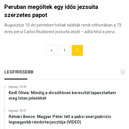
Peruban megöltek egy idős jezsuita
szerzetes papot
Augusztus 10-én pénteken holtak találták rendi otthonában a 73
éves perui Carlos Riudavest jezsuita atyát – adta hírül a perui…
«
1
2
LEGFRISSEBB
tegnap, 19:09
Kedl Olívia: Mindig a dicsőítésen keresztül tapasztaltam
meg Isten jelenlétét
tegnap, 18:07
Rétvári Bence: Magyar Péter lett a paksi energiakrízis
legnagyobb rémhírterjesztője (VIDEÓ)