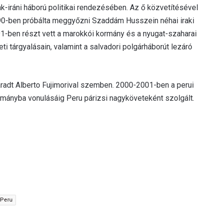
ak-iráni háború politikai rendezésében. Az ő közvetítésével
990-ben próbálta meggyőzni Szaddám Husszein néhai iraki
1991-ben részt vett a marokkói kormány és a nyugat-szaharai
i tárgyalásain, valamint a salvadori polgárháborút lezáró
aradt Alberto Fujimorival szemben. 2000-2001-ben a perui
lományba vonulásáig Peru párizsi nagyköveteként szolgált.
Peru