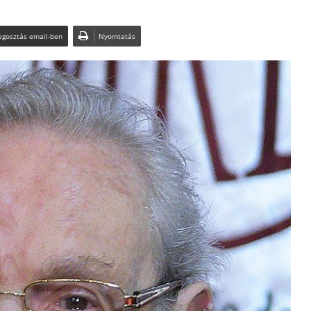
gosztás email-ben
Nyomtatás