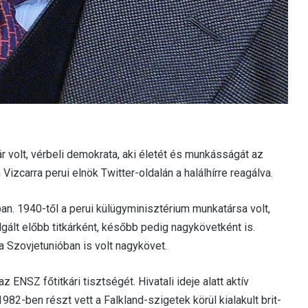
r volt, vérbeli demokrata, aki életét és munkásságát az
Vizcarra perui elnök Twitter-oldalán a halálhírre reagálva.
an. 1940-től a perui külügyminisztérium munkatársa volt,
gált előbb titkárként, később pedig nagykövetként is.
a Szovjetunióban is volt nagykövet.
 ENSZ főtitkári tisztségét. Hivatali ideje alatt aktív
82-ben részt vett a Falkland-szigetek körül kialakult brit-