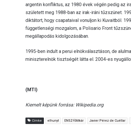
argentin konfliktus, az 1980 évek végén pedig az ir
született meg 1988-ban az irak-iráni tűzszünet. 1
diktátort, hogy csapataival vonuljon ki Kuvaitból. 
függetlenségi mozgalom, a Polisario Front tűzszünet
megállapodás kidolgozásában.
1995-ben indult a perui elnökválasztáson, de alulm
miniszterelnök tisztségét látta el. 2004-es nyugál
(MTI)
Kiemelt képünk forrása: Wikipedia.org
Címke
elhunyt
ENSZ-főtitkár
Javier Pérez de Cuéllar