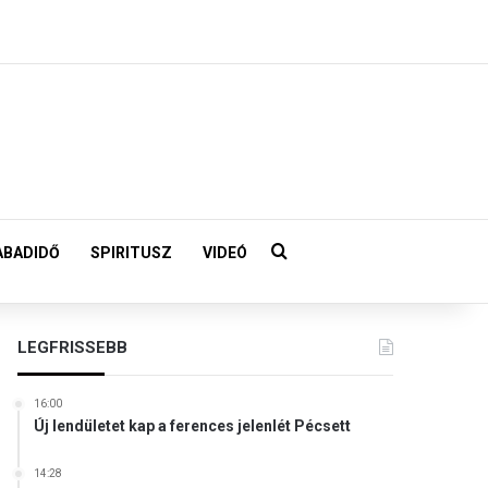
Keresés:
ABADIDŐ
SPIRITUSZ
VIDEÓ
LEGFRISSEBB
16:00
Új lendületet kap a ferences jelenlét Pécsett
14:28