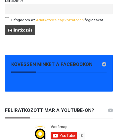
Keresztnév
Elfogadom az
Adatkezelési tájékoztatóban
foglaltakat.
KÖVESSEN MINKET A FACEBOOKON
FELIRATKOZOTT MÁR A YOUTUBE-ON?