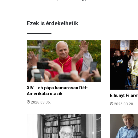
t
:
„
Ezek is érdekelhetik
O
r
b
á
n
V
i
k
t
o
XIV. Leó pápa hamarosan Dél-
r
Amerikába utazik
a
Elhunyt Filare
z
2026.08.06.
2026.03.20.
t
ü
z
e
n