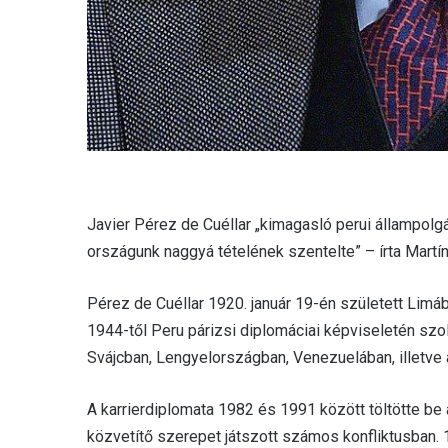
Javier Pérez de Cuéllar „kimagasló perui állampolgá
országunk naggyá tételének szentelte” – írta Martín 
Pérez de Cuéllar 1920. január 19-én született Limáb
1944-től Peru párizsi diplomáciai képviseletén szol
Svájcban, Lengyelországban, Venezuelában, illetve 
A karrierdiplomata 1982 és 1991 között töltötte be az
közvetítő szerepet játszott számos konfliktusban. 19