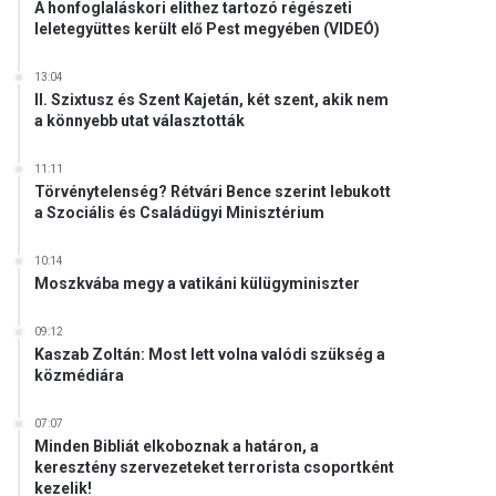
A honfoglaláskori elithez tartozó régészeti
leletegyüttes került elő Pest megyében (VIDEÓ)
13:04
II. Szixtusz és Szent Kajetán, két szent, akik nem
a könnyebb utat választották
11:11
Törvénytelenség? Rétvári Bence szerint lebukott
a Szociális és Családügyi Minisztérium
10:14
Moszkvába megy a vatikáni külügyminiszter
09:12
Kaszab Zoltán: Most lett volna valódi szükség a
közmédiára
07:07
Minden Bibliát elkoboznak a határon, a
keresztény szervezeteket terrorista csoportként
kezelik!