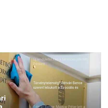
Új lendületet kap a ferences jelenlét
Pécsett
Törvénytelenség? Rétvári Bence
szerint lebukott a Szociális és
Családügyi Minisztérium
Péter
s
Rétvári Bence: Magyar Péter lett a