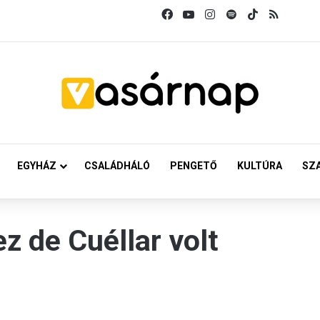
Facebook
YouTube
Instagram
Spotify
TikTok
RSS
EGYHÁZ
CSALÁDHÁLÓ
PENGETŐ
KULTÚRA
SZ
z de Cuéllar volt