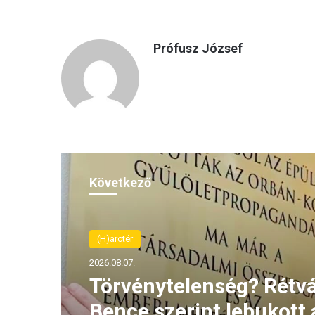
Prófusz József
Következő
(H)arctér
2026.08.06.
Rétvári Bence: Magyar 
lett a paksi energiakrízi