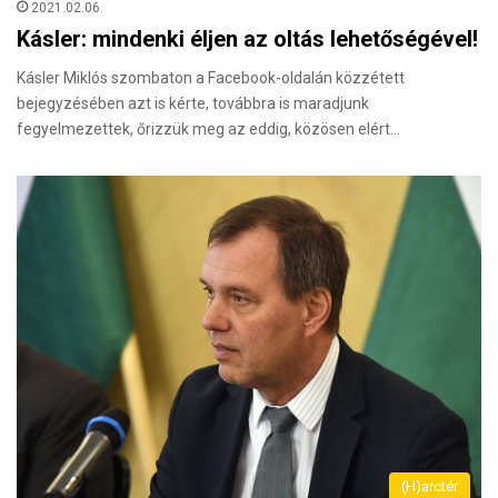
2021.02.06.
Kásler: mindenki éljen az oltás lehetőségével!
Kásler Miklós szombaton a Facebook-oldalán közzétett
bejegyzésében azt is kérte, továbbra is maradjunk
fegyelmezettek, őrizzük meg az eddig, közösen elért…
(H)arctér