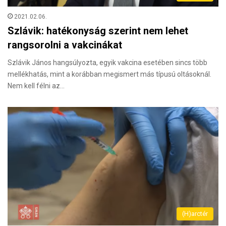
2021.02.06.
Szlávik: hatékonyság szerint nem lehet
rangsorolni a vakcinákat
Szlávik János hangsúlyozta, egyik vakcina esetében sincs több
mellékhatás, mint a korábban megismert más típusú oltásoknál.
Nem kell félni az…
(H)arctér