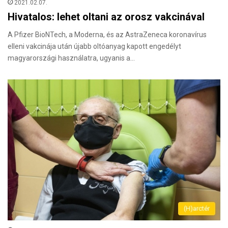
2021.02.07.
Hivatalos: lehet oltani az orosz vakcinával
A Pfizer BioNTech, a Moderna, és az AstraZeneca koronavírus
elleni vakcinája után újabb oltóanyag kapott engedélyt
magyarországi használatra, ugyanis a…
(H)arctér