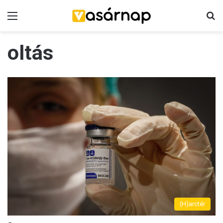
Menü
K
oltás
(H)arctér