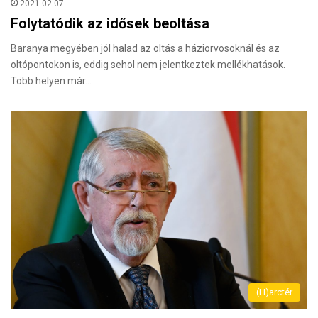
2021.02.07.
Folytatódik az idősek beoltása
Baranya megyében jól halad az oltás a háziorvosoknál és az
oltópontokon is, eddig sehol nem jelentkeztek mellékhatások.
Több helyen már…
(H)arctér