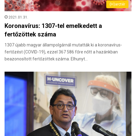
(H)arctér
2021.01.31.
Koronavírus: 1307-tel emelkedett a
fertőzöttek száma
1307 újabb magyar állampolgárnál mutatták ki a koronavírus-
fertőzést (COVID-19), ezzel 367 586 főre nőtt a hazánkban
beazonosított fertőzöttek száma. Elhunyt…