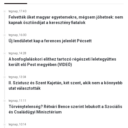
tegnap, 17:40
Felvették őket magyar egyetemekre, mégsem jöhetnek: nem
kapnak ösztöndíjat a keresztény fiatalok
tegnap, 16:00
Új lendületet kap a ferences jelenlét Pécsett
tegnap, 14:28
A honfoglaláskori elithez tartozó régészeti leletegyüttes
került elő Pest megyében (VIDEÓ)
tegnap, 13:04
II. Szixtusz és Szent Kajetán, két szent, akik nem a könnyebb
utat választották
tegnap, 11:11
Törvénytelenség? Rétvári Bence szerint lebukott a Szociális
és Családügyi Minisztérium
tegnap, 10:14