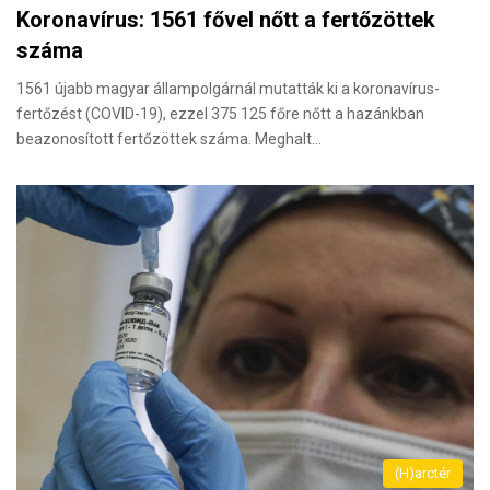
Koronavírus: 1561 fővel nőtt a fertőzöttek
száma
1561 újabb magyar állampolgárnál mutatták ki a koronavírus-
fertőzést (COVID-19), ezzel 375 125 főre nőtt a hazánkban
beazonosított fertőzöttek száma. Meghalt…
(H)arctér