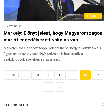
(H)arctér
2021.01.31.
Merkely: Előnyt jelent, hogy Magyarországon
már öt engedélyezett vakcina van
Merkely Béla elégedettséggel jelentette be, hogy a Semmelweis
Egyetemen az orvosok 99,9 százalékát beoltották, a
szakdolgozók esetében ez az arány…
Első
...
10
«
11
12
13
14
15
»
LEGFRISSEBB