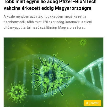
Több mint egymillió adag Pfizer–BioNTech
vakcina érkezett eddig Magyarországra
A közleményben azt írták, hogy kedden megérkezett a
tizenharmadik, több mint 120 ezer adag, koronavírus elleni
oltóanyagot tartalmazó szállítmány Magyarországra.…
(H)arctér