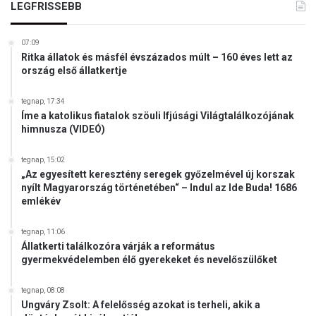
LEGFRISSEBB
07:09
Ritka állatok és másfél évszázados múlt – 160 éves lett az
ország első állatkertje
tegnap, 17:34
Íme a katolikus fiatalok szöuli Ifjúsági Világtalálkozójának
himnusza (VIDEÓ)
tegnap, 15:02
„Az egyesített keresztény seregek győzelmével új korszak
nyílt Magyarország történetében“ – Indul az Ide Buda! 1686
emlékév
tegnap, 11:06
Állatkerti találkozóra várják a református
gyermekvédelemben élő gyerekeket és nevelőszülőket
tegnap, 08:08
Ungváry Zsolt: A felelősség azokat is terheli, akik a