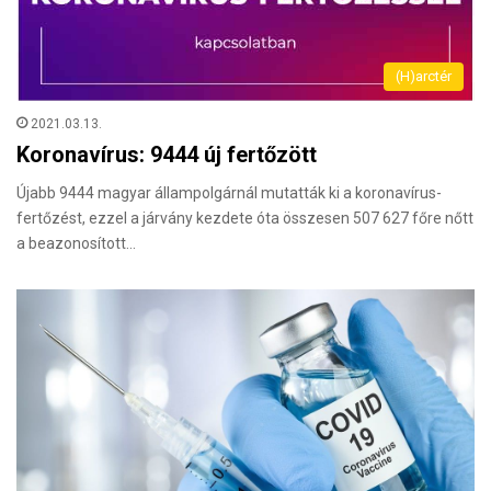
(H)arctér
2021.03.13.
Koronavírus: 9444 új fertőzött
Újabb 9444 magyar állampolgárnál mutatták ki a koronavírus-
fertőzést, ezzel a járvány kezdete óta összesen 507 627 főre nőtt
a beazonosított…