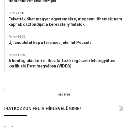
döntéshozót kiválasztják
Péntek 17:40
Felvették őket magyar egyetemekre, mégsem jöhetnek: nem
kapnak ösztöndíjat a keresztény fiatalok
Péntek 16:00
Új lendületet kap a ferences jelenlét Pécsett
Péntek 14:28
A honfoglaláskori elithez tartozó régészeti leletegyüttes
került elő Pest megyében (VIDEÓ)
.
Hirdetés
IRATKOZZON FEL A HÍRLEVELÜNKRE!