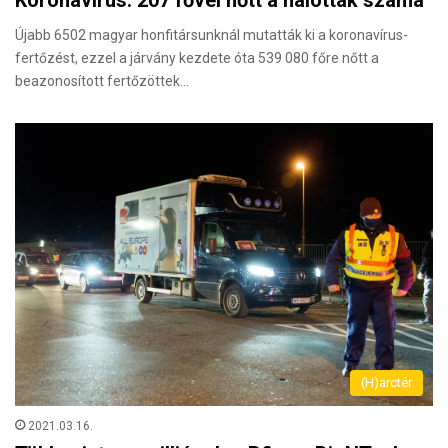
Újabb 6502 magyar honfitársunknál mutatták ki a koronavírus-
fertőzést, ezzel a járvány kezdete óta 539 080 főre nőtt a
beazonosított fertőzöttek…
(H)arctér
2021.03.16.