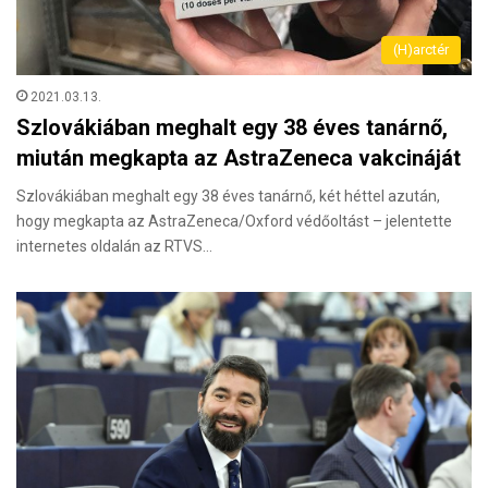
(H)arctér
2021.03.13.
Szlovákiában meghalt egy 38 éves tanárnő,
miután megkapta az AstraZeneca vakcináját
Szlovákiában meghalt egy 38 éves tanárnő, két héttel azután,
hogy megkapta az AstraZeneca/Oxford védőoltást – jelentette
internetes oldalán az RTVS…