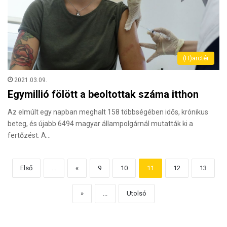
(H)arctér
2021.03.09.
Egymillió fölött a beoltottak száma itthon
Az elmúlt egy napban meghalt 158 többségében idős, krónikus
beteg, és újabb 6494 magyar állampolgárnál mutatták ki a
fertőzést. A…
Első
...
«
9
10
11
12
13
»
...
Utolsó