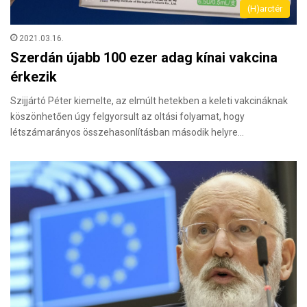
(H)arctér
2021.03.16.
Szerdán újabb 100 ezer adag kínai vakcina
érkezik
Szijjártó Péter kiemelte, az elmúlt hetekben a keleti vakcináknak
köszönhetően úgy felgyorsult az oltási folyamat, hogy
létszámarányos összehasonlításban második helyre…