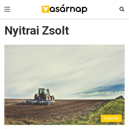
Menü
K
Nyitrai Zsolt
(H)arctér