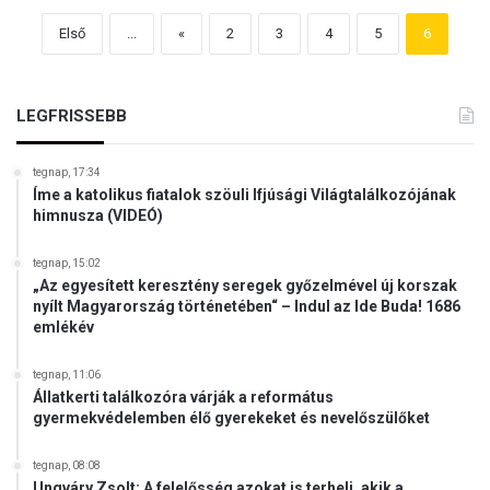
Első
...
«
2
3
4
5
6
LEGFRISSEBB
tegnap, 17:34
Íme a katolikus fiatalok szöuli Ifjúsági Világtalálkozójának
himnusza (VIDEÓ)
tegnap, 15:02
„Az egyesített keresztény seregek győzelmével új korszak
nyílt Magyarország történetében“ – Indul az Ide Buda! 1686
emlékév
tegnap, 11:06
Állatkerti találkozóra várják a református
gyermekvédelemben élő gyerekeket és nevelőszülőket
tegnap, 08:08
Ungváry Zsolt: A felelősség azokat is terheli, akik a