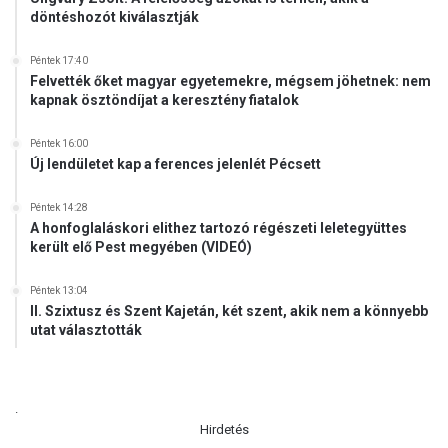
döntéshozót kiválasztják
Péntek 17:40
Felvették őket magyar egyetemekre, mégsem jöhetnek: nem
kapnak ösztöndíjat a keresztény fiatalok
Péntek 16:00
Új lendületet kap a ferences jelenlét Pécsett
Péntek 14:28
A honfoglaláskori elithez tartozó régészeti leletegyüttes
került elő Pest megyében (VIDEÓ)
Péntek 13:04
II. Szixtusz és Szent Kajetán, két szent, akik nem a könnyebb
utat választották
.
Hirdetés