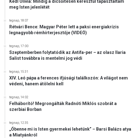
Kedl Olívia: Mindig a dicsőítésen keresztül tapasztaltam
meg Isten jelenlétét
tegnap, 18:07
Rétvári Bence: Magyar Péter lett a paksi energiakrízis
legnagyobb rémhírterjesztője (VIDEÓ)
tegnap, 17:00
Szeptemberben folytatódik az Antifa-per – az olasz Ilaria
Salist továbbra is mentelmi jog védi
tegnap, 15:31
XIV. Leó pápa a ferences ifjúsági találkozón: A világot nem
védeni, hanem átölelni kell
tegnap, 14:02
Felháborító! Megrongálták Radnóti Miklós szobrát a
szerbiai Borban
tegnap, 12:35
„Őbenne mi is Isten gyermekei lehetünk” – Barsi Balázs atya
a Miatyánkról