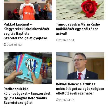
n
a
i
h
k
o
s
Pakkot kaptam! –
Támogassuk a Mária Rádió
s
Kisgyerekek iskolakezdését
működését egy szál rózsa
z
segíti a Baptista
árával!
ú
Szeretetszolgálat gyűjtése
t
2026.07.04.
á
2026.08.03.
v
ú
e
g
y
ü
t
Rétvári Bence: elértük az
t
uniós átlagot az egészségben
Radírozzuk ki a
m
eltöltött évek számában
különbségeket – tanszereket
ű
gyűjt a Magyar Református
2026.04.07.
k
Szeretetszolgálat
ö