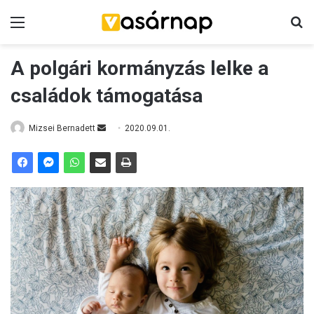
Menü
K
A polgári kormányzás lelke a
családok támogatása
Mizsei Bernadett
S
2020.09.01.
e
n
d
a
n
e
m
a
i
l