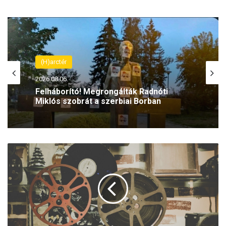
(H)arctér
2026.08.06.
Felháborító! Megrongálták Radnóti
Miklós szobrát a szerbiai Borban
I
n
d
u
l
a
V
e