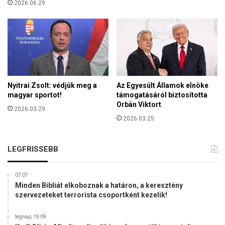
2026.06.29.
d
é
s
a
c
é
l
Nyitrai Zsolt: védjük meg a
Az Egyesült Államok elnöke
magyar sportot!
támogatásáról biztosította
Orbán Viktort
2026.03.29.
2026.03.25.
LEGFRISSEBB
07:07
Minden Bibliát elkoboznak a határon, a keresztény
szervezeteket terrorista csoportként kezelik!
tegnap, 19:09