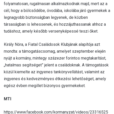
folyamatosan, rugalmasan alkalmazkodnak majd, mert az a
cél, hogy a bölcsődébe, óvodába, iskolába járó gyermekek a
legnagyobb biztonságban legyenek, de közben
társaságban is lehessenek, és hozzájuthassanak ahhoz a
tudáshoz, amely később versenyképessé teszi őket.
Király Nóra, a Fiatal Családosok Klubjának alapítója azt
mondta: a támogatáscsomag, amelyet szeptember elején
nyújt a kormány, mintegy százezer forintos megtakarítást,
„hatalmas segítséget” jelent a családoknak. A támogatások
közül kiemelte az ingyenes tankönyvellátást, valamint az
ingyenes és kedvezményes étkezési lehetőséget, amely
egész évben megillet bizonyos gyermekeket.
MTI
https://www.facebook.com/kormanyzat/videos/23316525