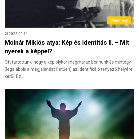
Vélemény
2022.09.11.
Molnár Miklós atya: Kép és identitás II. – Mit
nyerek a képpel?
Ott tartottunk, hogy a kép olykor megmarad bennünk és mintegy
(legalábbis a megjelenést illetően) az identifikáló tényező helyére
kerül. Ez…