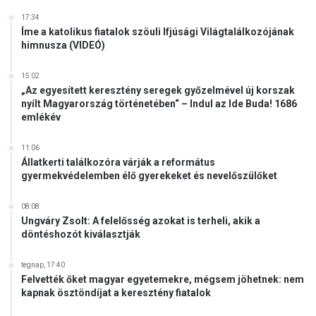
17:34
Íme a katolikus fiatalok szöuli Ifjúsági Világtalálkozójának
himnusza (VIDEÓ)
15:02
„Az egyesített keresztény seregek győzelmével új korszak
nyílt Magyarország történetében“ – Indul az Ide Buda! 1686
emlékév
11:06
Állatkerti találkozóra várják a református
gyermekvédelemben élő gyerekeket és nevelőszülőket
08:08
Ungváry Zsolt: A felelősség azokat is terheli, akik a
döntéshozót kiválasztják
tegnap, 17:40
Felvették őket magyar egyetemekre, mégsem jöhetnek: nem
kapnak ösztöndíjat a keresztény fiatalok