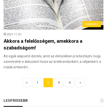
Vélemény
2021.11.07.
Akkora a felelősségem, amekkora a
szabadságom!
Az egyik alapvető döntés, amit az életünkben jó letisztázni, hogy
szeretnénk-e áldozatot hozni az értékrendünkért, a céljainkért, a
másik emberért.…
«
1
2
3
4
»
LEGFRISSEBB