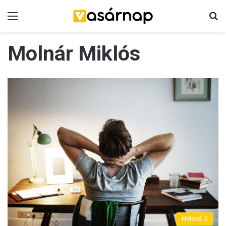
Menü
K
Molnár Miklós
Hírlevél 2