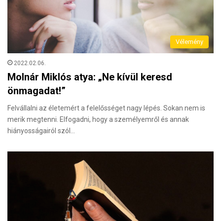
Vélemény
2022.02.06.
Molnár Miklós atya: „Ne kívül keresd
önmagadat!”
Felvállalni az életemért a felelősséget nagy lépés. Sokan nem is
merik megtenni. Elfogadni, hogy a személyemről és annak
hiányosságairól szól…