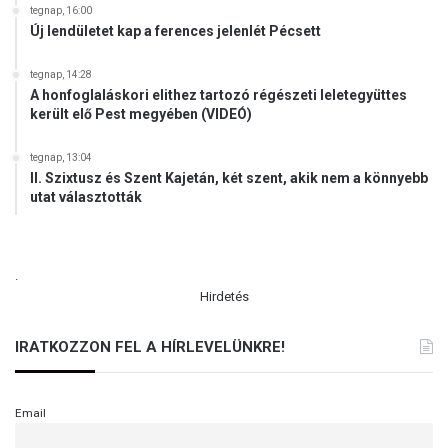
tegnap, 16:00
Új lendületet kap a ferences jelenlét Pécsett
tegnap, 14:28
A honfoglaláskori elithez tartozó régészeti leletegyüttes
került elő Pest megyében (VIDEÓ)
tegnap, 13:04
II. Szixtusz és Szent Kajetán, két szent, akik nem a könnyebb
utat választották
.
Hirdetés
IRATKOZZON FEL A HÍRLEVELÜNKRE!
Email