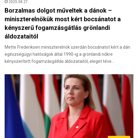
2025.08.27.
Borzalmas dolgot műveltek a dánok –
miniszterelnökük most kért bocsánatot a
kényszerű fogamzásgátlás grönlandi
áldozataitól
Mette Frederiksen miniszterelnök szerdán bocsánatot kért a dán
egészségügyi hatóságok által 1990-ig a grönlandi nőkre
kényszerített fogamzásgátlás áldozataitól, eleget téve…