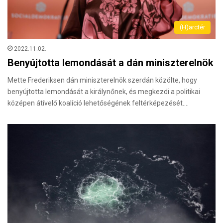
(H)arctér
2022.11.02.
Benyújtotta lemondását a dán miniszterelnök
Mette Frederiksen dán miniszterelnök szerdán közölte, hogy
benyújtotta lemondását a királynőnek, és megkezdi a politikai
középen átívelő koalíció lehetőségének feltérképezését.…