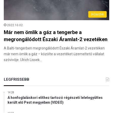
(H)arctér
2022.10.02.
Már nem ömlik a gáz a tengerbe a
megrongálódott Északi Áramlat-2 vezetéken
A Balti-tengerben megrongálódott Északi Áramlat-2 vezetéken
már nem ömlik a gáz – közölte a vezetéket üzemeltető vállalat
szóvivője. Ulrich Lissek…
LEGFRISSEBB
14:28
A honfoglaláskori elithez tartozó régészeti leletegyüttes
került elő Pest megyében (VIDEÓ)