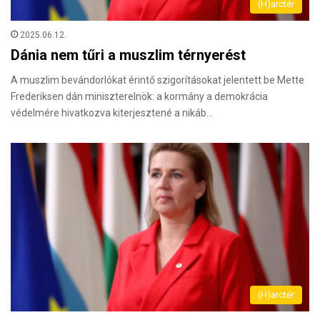
(H)arctér
2025.06.12.
Dánia nem tűri a muszlim térnyerést
A muszlim bevándorlókat érintő szigorításokat jelentett be Mette
Frederiksen dán miniszterel­nök: a kormány a demokrácia
védelmére hivat­kozva kiterjesztené a nikáb…
(H)arctér