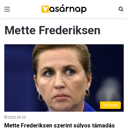
Menü
K
Mette Frederiksen
(H)arctér
2025.09.23.
Mette Frederiksen szerint súlyos támadás