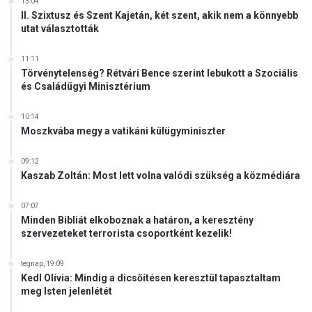
13:04
II. Szixtusz és Szent Kajetán, két szent, akik nem a könnyebb
utat választották
11:11
Törvénytelenség? Rétvári Bence szerint lebukott a Szociális
és Családügyi Minisztérium
10:14
Moszkvába megy a vatikáni külügyminiszter
09:12
Kaszab Zoltán: Most lett volna valódi szükség a közmédiára
07:07
Minden Bibliát elkoboznak a határon, a keresztény
szervezeteket terrorista csoportként kezelik!
tegnap, 19:09
Kedl Olívia: Mindig a dicsőítésen keresztül tapasztaltam
meg Isten jelenlétét