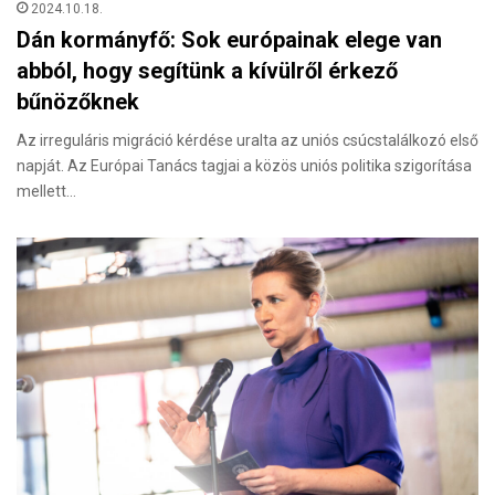
2024.10.18.
Dán kormányfő: Sok európainak elege van
abból, hogy segítünk a kívülről érkező
bűnözőknek
Az irreguláris migráció kérdése uralta az uniós csúcstalálkozó első
napját. Az Európai Tanács tagjai a közös uniós politika szigorí­tása
mellett…