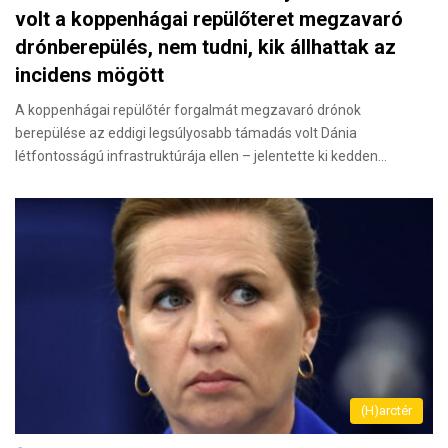
volt a koppenhágai repülőteret megzavaró
drónberepülés, nem tudni, kik állhattak az
incidens mögött
A koppenhágai repülőtér forgalmát megzavaró drónok
berepülése az eddigi legsúlyosabb támadás volt Dánia
létfontosságú infrastruktúrája ellen – jelentette ki kedden…
(H)arctér