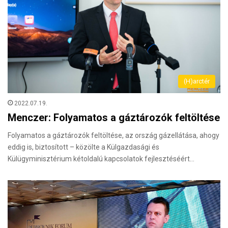
(H)arctér
2022.07.19.
Menczer: Folyamatos a gáztározók feltöltése
Folyamatos a gáztározók feltöltése, az ország gázellátása, ahogy
eddig is, biztosított – közölte a Külgazdasági és
Külügyminisztérium kétoldalú kapcsolatok fejlesztéséért…