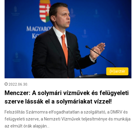
(H)arctér
2022.06.30.
Menczer: A solymári vízművek és felügyeleti
szerve lássák el a solymáriakat vízzel!
Felszólítás Számomra elfogadhatatlan a szolgáltató, a DMRV és
felügyeleti szerve, a Nemzeti Vízművek teljesítménye és munkája
az elmúlt órák alapján…