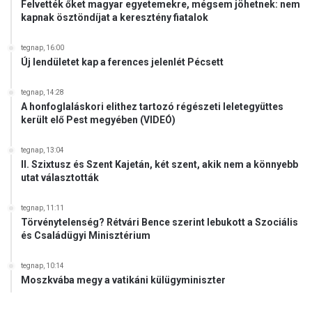
Felvették őket magyar egyetemekre, mégsem jöhetnek: nem
kapnak ösztöndíjat a keresztény fiatalok
tegnap, 16:00
Új lendületet kap a ferences jelenlét Pécsett
tegnap, 14:28
A honfoglaláskori elithez tartozó régészeti leletegyüttes
került elő Pest megyében (VIDEÓ)
tegnap, 13:04
II. Szixtusz és Szent Kajetán, két szent, akik nem a könnyebb
utat választották
tegnap, 11:11
Törvénytelenség? Rétvári Bence szerint lebukott a Szociális
és Családügyi Minisztérium
tegnap, 10:14
Moszkvába megy a vatikáni külügyminiszter