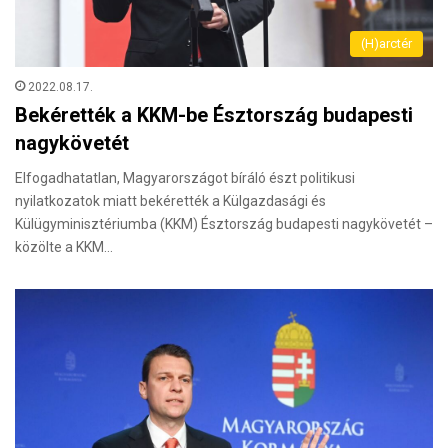
(H)arctér
2022.08.17.
Bekérették a KKM-be Észtország budapesti
nagykövetét
Elfogadhatatlan, Magyarországot bíráló észt politikusi
nyilatkozatok miatt bekérették a Külgazdasági és
Külügyminisztériumba (KKM) Észtország budapesti nagykövetét –
közölte a KKM…