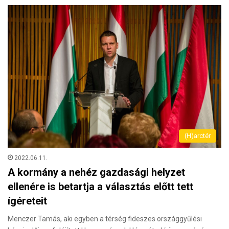
(H)arctér
2022.06.11.
A kormány a nehéz gazdasági helyzet
ellenére is betartja a választás előtt tett
ígéreteit
Menczer Tamás, aki egyben a térség fideszes országgyűlési