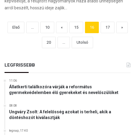
képviselője, a felújított Hagyományok Háza átadó ünnepségén
arról beszélt, hosszú ideje zajlik…
Első
...
10
«
15
16
17
»
20
...
Utolsó
LEGFRISSEBB
11:06
Állatkerti találkozóra várják a református
gyermekvédelemben élő gyerekeket és nevelőszülőket
08:08
Ungváry Zsolt: A felelősség azokat is terheli, akik a
döntéshozót kiválasztják
tegnap, 17:40