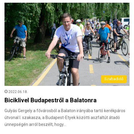
Szabadidő
2022.06.18.
Biciklivel Budapestről a Balatonra
Gulyás Gergely a fővárosból a Balaton irányába tartó kerékpáros
útvonal I. szakasza, a Budapest-Etyek közötti aszfaltút átadó
ünnepségén arról beszélt, hogy…