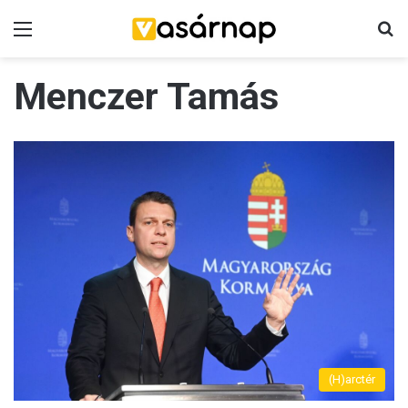
Menü
K
Menczer Tamás
(H)arctér