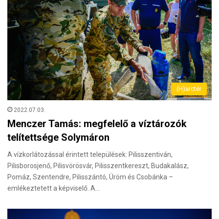
(H)arctér
2022.07.03.
Menczer Tamás: megfelelő a víztározók
telítettsége Solymáron
A vízkorlátozással érintett települések: Pilisszentiván,
Pilisborosjenő, Pilisvörösvár, Pilisszentkereszt, Budakalász,
Pomáz, Szentendre, Pilisszántó, Üröm és Csobánka –
emlékeztetett a képviselő. A…