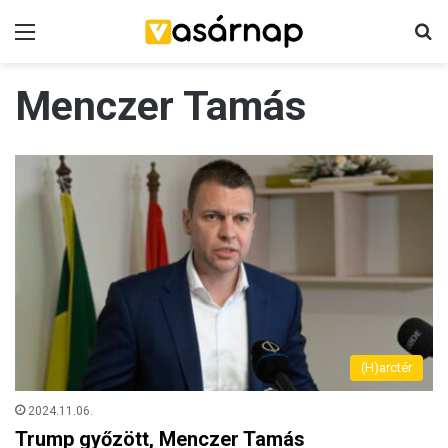
Menü
K
Menczer Tamás
(H)arctér
2024.11.06.
Trump győzött, Menczer Tamás