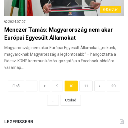
(H)arctér
2024.07.07.
Menczer Tamás: Magyarország nem akar
Európai Egyesült Államokat
Magyarország nem akar Európai Egyesült Államokat, „nekünk,
magyaroknak Magyarország a legfontosabb” – hangoztatta a
Fidesz-KDNP kommunikációs igazgatója a Facebook-oldalára
vasárnap…
Első
...
«
9
10
11
»
20
...
Utolsó
LEGFRISSEBB