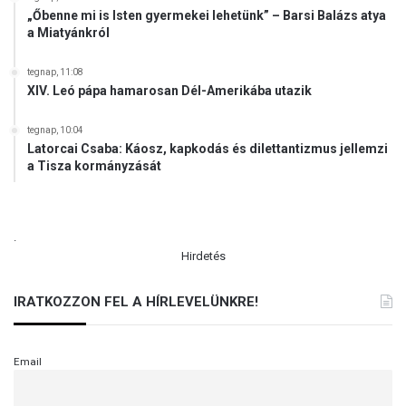
„Őbenne mi is Isten gyermekei lehetünk” – Barsi Balázs atya
a Miatyánkról
tegnap, 11:08
XIV. Leó pápa hamarosan Dél-Amerikába utazik
tegnap, 10:04
Latorcai Csaba: Káosz, kapkodás és dilettantizmus jellemzi
a Tisza kormányzását
.
Hirdetés
IRATKOZZON FEL A HÍRLEVELÜNKRE!
Email