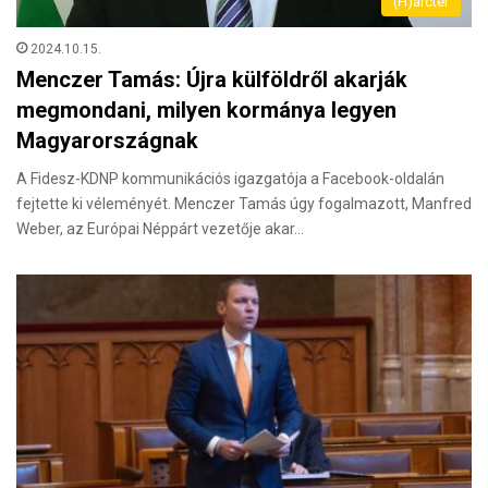
(H)arctér
2024.10.15.
Menczer Tamás: Újra külföldről akarják
megmondani, milyen kormánya legyen
Magyarországnak
A Fidesz-KDNP kommunikációs igazgatója a Facebook-oldalán
fejtette ki véleményét. Menczer Tamás úgy fogalmazott, Manfred
Weber, az Európai Néppárt vezetője akar…