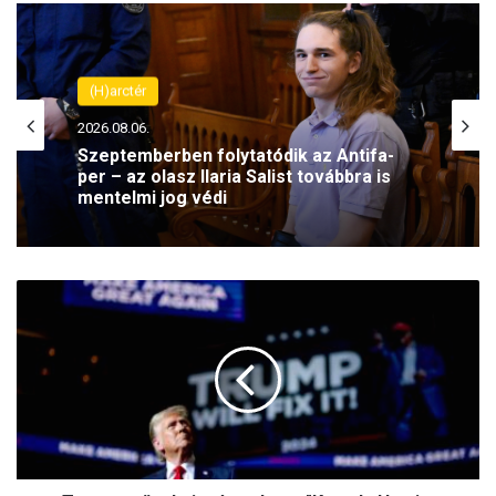
(H)arctér
2026.08.06.
Szeptemberben folytatódik az Antifa-
per – az olasz Ilaria Salist továbbra is
mentelmi jog védi
Trump
győzelmi
mámorban
-
"Kamala
Harris,
kirúgtak!"