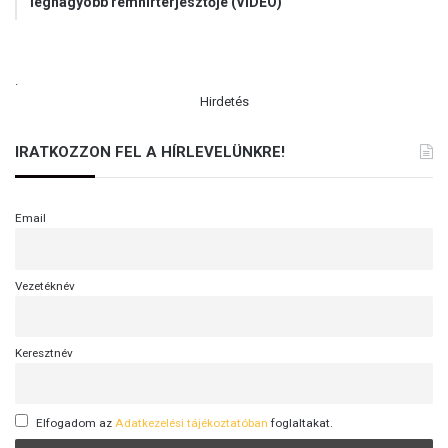
legnagyobb rémhírterjesztője (VIDEÓ)
.
Hirdetés
IRATKOZZON FEL A HÍRLEVELÜNKRE!
Email
Vezetéknév
Keresztnév
Elfogadom az
Adatkezelési tájékoztatóban
foglaltakat.