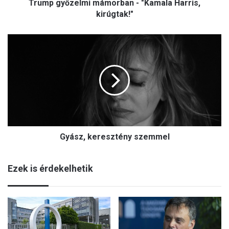
Trump győzelmi mámorban - "Kamala Harris,
kirúgtak!"
Gyász,
keresztény
szemmel
Gyász, keresztény szemmel
Ezek is érdekelhetik