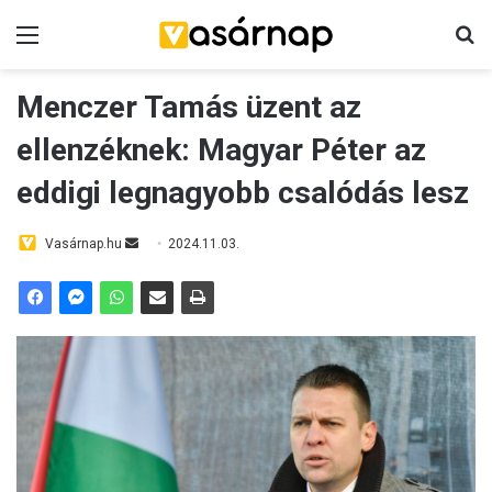
Menü
Ke
Menczer Tamás üzent az
ellenzéknek: Magyar Péter az
eddigi legnagyobb csalódás lesz
Send
Vasárnap.hu
2024.11.03.
an
email