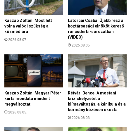
Kaszab Zoltán: Most lett
Latorcai Csaba: Újabb rész a
volna valódi szükség a
köztársasági elnököt kereső
közmédiára
roncsderbi-sorozatban
(VIDEÓ)
2026.08.07.
2026.08.05.
Kaszab Zoltán: Magyar Péter
Rétvári Bence: A mostani
kurta mondata mindent
krízishelyzetet a
megváltoztat
klímaváltozás, a kánikula és a
kormány közösen okozta
2026.08.05.
2026.08.03.