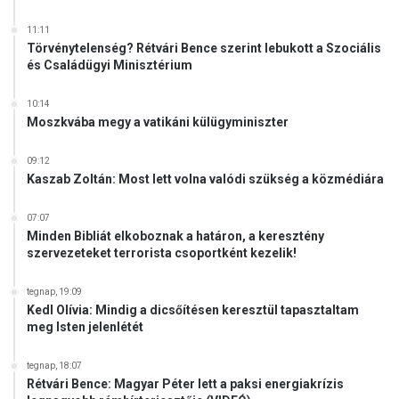
11:11
Törvénytelenség? Rétvári Bence szerint lebukott a Szociális
és Családügyi Minisztérium
10:14
Moszkvába megy a vatikáni külügyminiszter
09:12
Kaszab Zoltán: Most lett volna valódi szükség a közmédiára
07:07
Minden Bibliát elkoboznak a határon, a keresztény
szervezeteket terrorista csoportként kezelik!
tegnap, 19:09
Kedl Olívia: Mindig a dicsőítésen keresztül tapasztaltam
meg Isten jelenlétét
tegnap, 18:07
Rétvári Bence: Magyar Péter lett a paksi energiakrízis