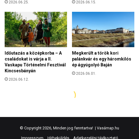
© Copyright 2026, Minden jog fenntartva! |
Vasárnap.hu
Impresszum
Hírbeküldés
Adatkezelési tájékoztató