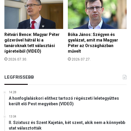
Rétvári Bence: Magyar Péter
Bóka János: Szégyen és
gőzerővel hátrál ki a
gyalázat, amit ma Magyar
tanároknak tett választási
Péter az Országházban
ígéreteiből (VIDEÓ)
művelt
2026.07.30.
2026.07.27.
LEGFRISSEBB
14:28
A honfoglaláskori elithez tartozó régészeti leletegyüttes
került elő Pest megyében (VIDEÓ)
13:04
II. Szixtusz és Szent Kajetán, két szent, akik nem a könnyebb
utat választották