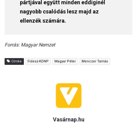
pártjával együtt minden eddiginél
nagyobb csalódás lesz majd az
ellenzék számára.
Forrás: Magyar Nemzet
Címke
Fidesz-KDNP
Magyar Péter
Menczer Tamás
Vasárnap.hu