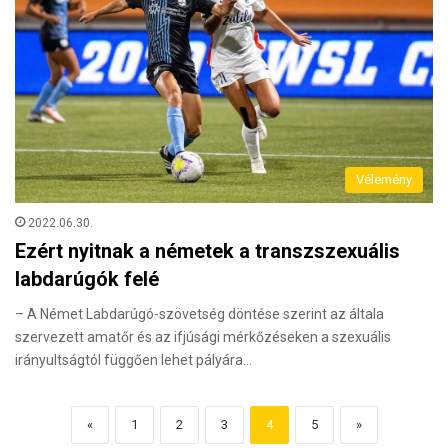
Vélemény
2022.06.30.
Ezért nyitnak a németek a transzszexuális
labdarúgók felé
– A Német Labdarúgó-szövetség döntése szerint az általa
szervezett amatőr és az ifjúsági mérkőzéseken a szexuális
irányultságtól függően lehet pályára…
«
1
2
3
4
5
»