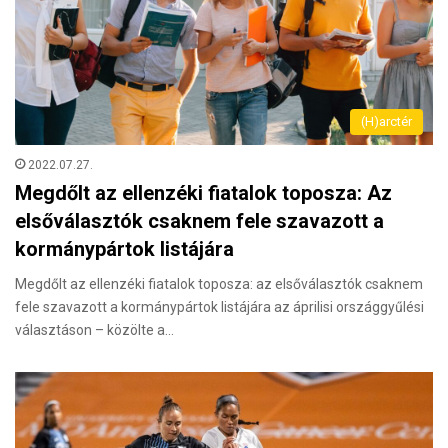
(H)arctér
2022.07.27.
Megdőlt az ellenzéki fiatalok toposza: Az
elsőválasztók csaknem fele szavazott a
kormánypártok listájára
Megdőlt az ellenzéki fiatalok toposza: az elsőválasztók csaknem
fele szavazott a kormánypártok listájára az áprilisi országgyűlési
választáson – közölte a…