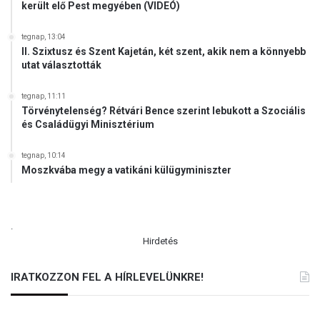
került elő Pest megyében (VIDEÓ)
tegnap, 13:04
II. Szixtusz és Szent Kajetán, két szent, akik nem a könnyebb
utat választották
tegnap, 11:11
Törvénytelenség? Rétvári Bence szerint lebukott a Szociális
és Családügyi Minisztérium
tegnap, 10:14
Moszkvába megy a vatikáni külügyminiszter
.
Hirdetés
IRATKOZZON FEL A HÍRLEVELÜNKRE!