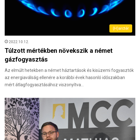
(H)arctér
2022.10.12.
Túlzott mértékben növekszik a német
gázfogyasztás
Az elmúlt hetekben a német háztartások és kisüzemi fogyasztók
az energiaválság ellenére a korábbi évek hasonló időszakban
mért átlagfogyasztásához viszonyítva…