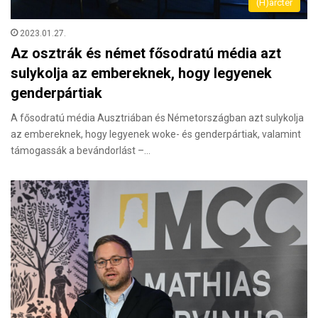
(H)arctér
2023.01.27.
Az osztrák és német fősodratú média azt
sulykolja az embereknek, hogy legyenek
genderpártiak
A fősodratú média Ausztriában és Németországban azt sulykolja
az embereknek, hogy legyenek woke- és genderpártiak, valamint
támogassák a bevándorlást –…