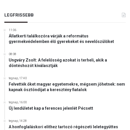
LEGFRISSEBB
11:06
Állatkerti találkozóra várják a református
gyermekvédelemben élő gyerekeket és nevelőszülőket
08:08
Ungváry Zsolt: A felelősség azokat is terheli, akik a
döntéshozót kiválasztják
tegnap, 17:40
Felvették őket magyar egyetemekre, mégsem jöhetnek: nem
kapnak ösztöndíjat a keresztény fiatalok
tegnap, 16:00
Új lendületet kap a ferences jelenlét Pécsett
tegnap, 14:28
A honfoglaláskori elithez tartozó régészeti leletegyüttes