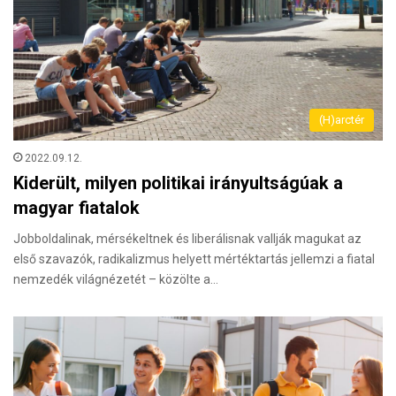
(H)arctér
2022.09.12.
Kiderült, milyen politikai irányultságúak a
magyar fiatalok
Jobboldalinak, mérsékeltnek és liberálisnak vallják magukat az
első szavazók, radikalizmus helyett mértéktartás jellemzi a fiatal
nemzedék világnézetét – közölte a…