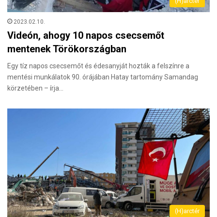
(H)arctér
2023.02.10.
Videón, ahogy 10 napos csecsemőt
mentenek Törökországban
Egy tíz napos csecsemőt és édesanyját hozták a felszínre a
mentési munkálatok 90. órájában Hatay tartomány Samandag
körzetében – írja…
(H)arctér