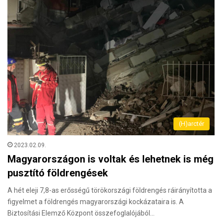
(H)arctér
2023.02.09.
Magyarországon is voltak és lehetnek is még
pusztító földrengések
A hét eleji 7,8-as erősségű törökországi földrengés ráirányította a
figyelmet a földrengés magyarországi kockázataira is. A
Biztosítási Elemző Központ összefoglalójából…