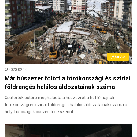
(H)arctér
2023.02.10.
Már húszezer fölött a törökországi és szíriai
földrengés halálos áldozatainak száma
Csütörtök estére meghaladta a húszezret a hétfő hajnali
törökországi és szíriai földrengés halálos áldozatainak száma a
helyi hatóságok összesítése szerint.…