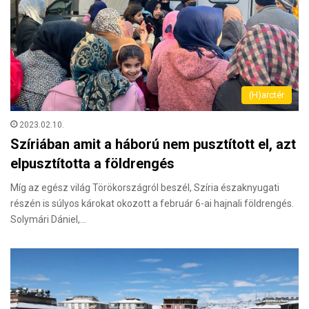
(H)arctér
2023.02.10.
Szíriában amit a háború nem pusztított el, azt
elpusztította a földrengés
Míg az egész világ Törökországról beszél, Szíria északnyugati
részén is súlyos károkat okozott a február 6-ai hajnali földrengés.
Solymári Dániel,…