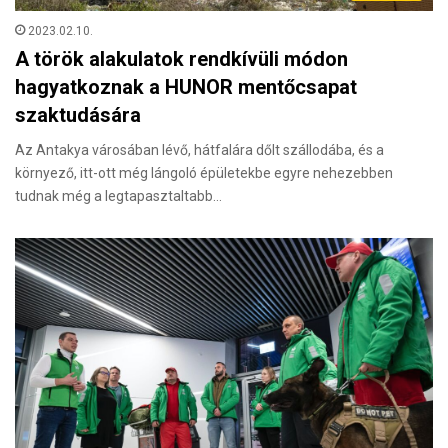
2023.02.10.
A török alakulatok rendkívüli módon
hagyatkoznak a HUNOR mentőcsapat
szaktudására
Az Antakya városában lévő, hátfalára dőlt szállodába, és a
környező, itt-ott még lángoló épületekbe egyre nehezebben
tudnak még a legtapasztaltabb…