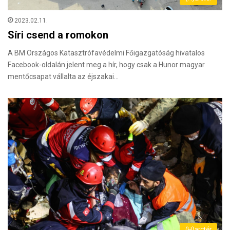
2023.02.11.
Síri csend a romokon
A BM Országos Katasztrófavédelmi Főigazgatóság hivatalos
Facebook-oldalán jelent meg a hír, hogy csak a Hunor magyar
mentőcsapat vállalta az éjszakai…
(H)arctér