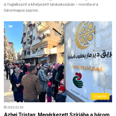
is foglalkozott a kihelyezett tanácskozásán – mondta el a
háromnapos soproni…
(H)arctér
2023.02.09.
Azbej Tristan: Megérkezett Szíriába a három