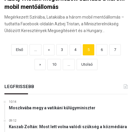
mobil mentőállomás
Megérkezett Szíriába, Latakiába a három mobil mentőállomás –
tudtatta Facebook-oldalán Azbej Tristan, a Miniszterelnökség
Üldözött Keresztények Megsegítéséért és a Hungary…
Első
...
«
3
4
5
6
7
»
10
...
Utolsó
LEGFRISSEBB
10:14
Moszkvába megy a vatikáni külügyminiszter
09:12
Kaszab Zoltán: Most lett volna valódi szükség a közmédiára