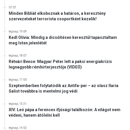
07:07
Minden Bibliát elkoboznak a határon, a keresztény
szervezeteket terrorista csoportként kezelik!
tegnap, 19:09
Kedl Olívia: Mindig a dicsőítésen keresztül tapasztaltam
meg Isten jelenlétét
tegnap, 18:07
Rétvári Bence: Magyar Péter lett a paksi energiakrízis
legnagyobb rémhírterjesztője (VIDEÓ)
tegnap, 17:00
Szeptemberben folytatódik az Antifa-per – az olasz Ilaria
Salist továbbra is mentelmi jog védi
tegnap, 15:31
XIV. Leó pápa a ferences ifjúsági találkozón: A világot nem
védeni, hanem átölelni kell
tegnap, 14:02